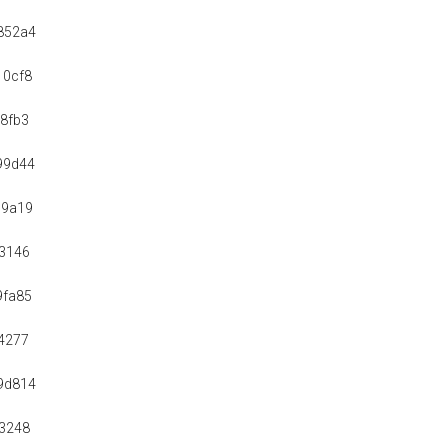
852a4
10cf8
8fb3
99d44
c9a19
3146
9fa85
4277
9d814
3248