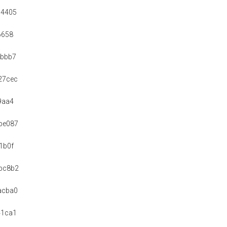
04405
6658
cbbb7
27cec
9aa4
be087
1b0f
bc8b2
acba0
41ca1