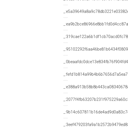
_:e5a39649a8a9c78db3221e03382
_:ea9b2bce86966e8bb1fd0d4cc87a
_:319cae122a6b1df1cb70acd0fc7
_:95102292f6aa46be81b6434f080
_:0beaafdc0dce13e834fb76f904fd
_:fefd1b814a99b4b6b7656d7a5ea7
_:e388a913b58b8b443ca08340678
_:2077f4fb63207b231f975229a60c
_:9b14c607811b16de4ad9d0a83c7
_:3eef479203fa9a1b2572b9479ed8