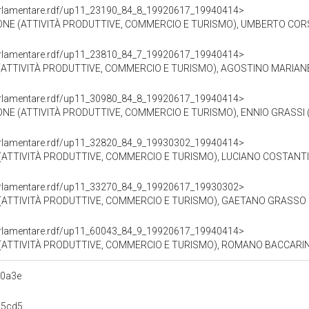
oParlamentare.rdf/up11_23190_84_8_19920617_19940414>
NE (ATTIVITÀ PRODUTTIVE, COMMERCIO E TURISMO), UMBERTO CORSI 
oParlamentare.rdf/up11_23810_84_7_19920617_19940414>
ATTIVITÀ PRODUTTIVE, COMMERCIO E TURISMO), AGOSTINO MARIANETT
oParlamentare.rdf/up11_30980_84_8_19920617_19940414>
NE (ATTIVITÀ PRODUTTIVE, COMMERCIO E TURISMO), ENNIO GRASSI (1
oParlamentare.rdf/up11_32820_84_9_19930302_19940414>
ATTIVITÀ PRODUTTIVE, COMMERCIO E TURISMO), LUCIANO COSTANTINI
oParlamentare.rdf/up11_33270_84_9_19920617_19930302>
(ATTIVITÀ PRODUTTIVE, COMMERCIO E TURISMO), GAETANO GRASSO (1
oParlamentare.rdf/up11_60043_84_9_19920617_19940414>
(ATTIVITÀ PRODUTTIVE, COMMERCIO E TURISMO), ROMANO BACCARINI 
90a3e
b5cd5