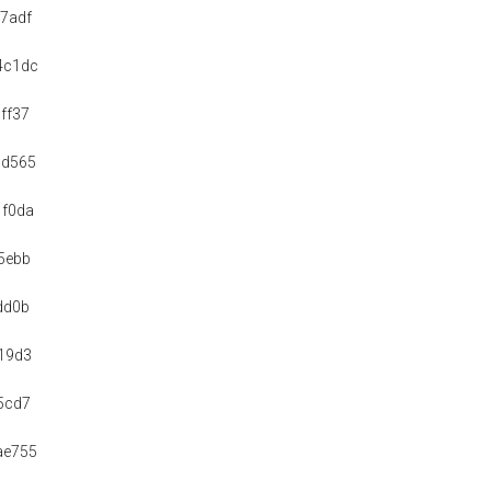
7adf
4c1dc
ff37
0d565
1f0da
5ebb
dd0b
19d3
5cd7
ae755