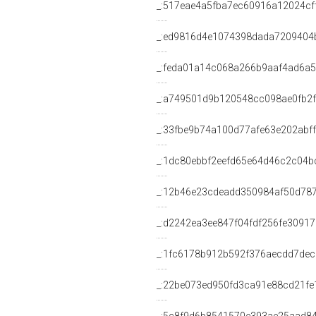
_:517eae4a5fba7ec60916a12024cf
_:ed9816d4e1074398dada7209404
_:feda01a14c068a266b9aaf4ad6a
_:a749501d9b120548cc098ae0fb2
_:33fbe9b74a100d77afe63e202abf
_:1dc80ebbf2eefd65e64d46c2c04b
_:12b46e23cdeadd350984af50d78
_:d2242ea3ee847f04fdf256fe3091
_:1fc6178b912b592f376aecdd7de
_:22be073ed950fd3ca91e88cd21fe