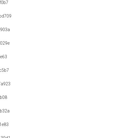
f0b7
bd709
5903a
f029e
fe63
c5b7
7a923
7b08
cb32a
1e83