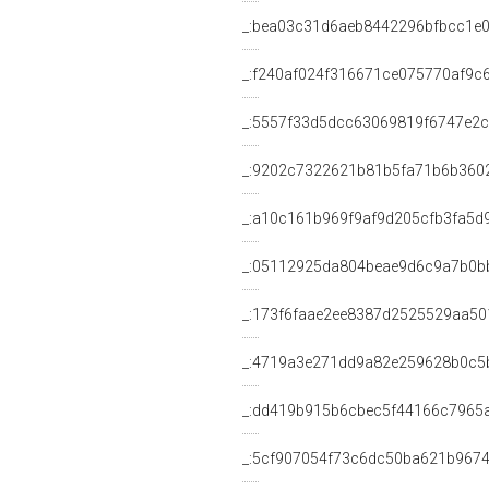
_:bea03c31d6aeb8442296bfbcc1e
_:f240af024f316671ce075770af9c
_:5557f33d5dcc63069819f6747e2
_:9202c7322621b81b5fa71b6b360
_:a10c161b969f9af9d205cfb3fa5d
_:05112925da804beae9d6c9a7b0b
_:173f6faae2ee8387d2525529aa50
_:4719a3e271dd9a82e259628b0c5
_:dd419b915b6cbec5f44166c7965
_:5cf907054f73c6dc50ba621b967