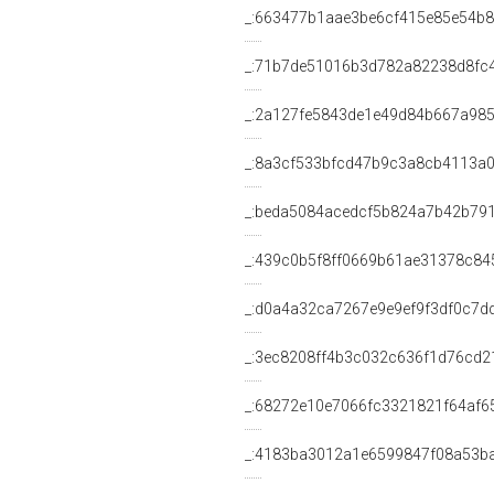
_:663477b1aae3be6cf415e85e54b8
_:71b7de51016b3d782a82238d8fc
_:2a127fe5843de1e49d84b667a985
_:8a3cf533bfcd47b9c3a8cb4113a
_:beda5084acedcf5b824a7b42b79
_:439c0b5f8ff0669b61ae31378c84
_:d0a4a32ca7267e9e9ef9f3df0c7d
_:3ec8208ff4b3c032c636f1d76cd2
_:68272e10e7066fc3321821f64af6
_:4183ba3012a1e6599847f08a53b