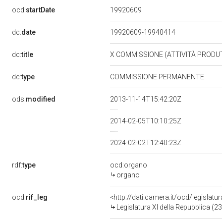
19920609
ocd:
startDate
dc:
date
19920609-19940414
dc:
title
X COMMISSIONE (ATTIVITÀ PRODU
dc:
type
COMMISSIONE PERMANENTE
ods:
modified
2013-11-14T15:42:20Z
2014-02-05T10:10:25Z
2024-02-02T12:40:23Z
rdf:
type
ocd:organo
organo
ocd:
rif_leg
<http://dati.camera.it/ocd/legislatu
Legislatura XI della Repubblica (