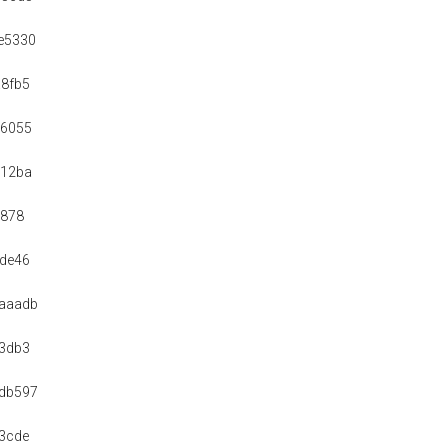
e5330
8fb5
86055
912ba
4878
de46
aaadb
3db3
db597
3cde