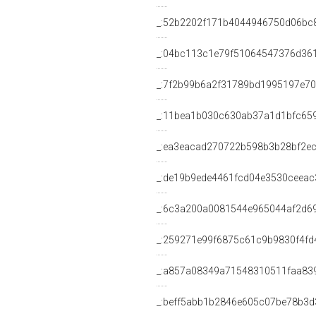
_:52b2202f171b4044946750d06bc
_:04bc113c1e79f51064547376d36
_:7f2b99b6a2f31789bd1995197e70
_:11bea1b030c630ab37a1d1bfc65
_:ea3eacad270722b598b3b28bf2e
_:de19b9ede4461fcd04e3530ceeac
_:6c3a200a0081544e965044af2d6
_:259271e99f6875c61c9b9830f4fd
_:a857a08349a71548310511faa83
_:beff5abb1b2846e605c07be78b3d