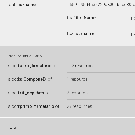
foaf:
nickname
_:5591f95d4532229c8001bcdd30fc
foaf:
firstName
R
foaf:
surname
B
INVERSE RELATIONS
is
ocd:
altro_firmatario
of
112 resources
is
ocd:
siComponeDi
of
1 resource
is
ocd:
rif_deputato
of
7 resources
is
ocd:
primo_firmatario
of
27 resources
DATA