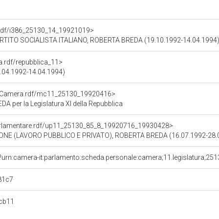
o.rdf/i386_25130_14_19921019>
RTITO SOCIALISTA ITALIANO, ROBERTA BREDA (19.10.1992-14.04.1994
ra.rdf/repubblica_11>
23.04.1992-14.04.1994)
atoCamera.rdf/mc11_25130_19920416>
per la Legislatura XI della Repubblica
oParlamentare.rdf/up11_25130_85_8_19920716_19930428>
ONE (LAVORO PUBBLICO E PRIVATO), ROBERTA BREDA (16.07.1992-28.
?urn:camera-it:parlamento:scheda.personale:camera;11.legislatura;25
81c7
cb11