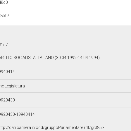
d8c0
85f9
81c7
ARTITO SOCIALISTA ITALIANO (30.04.1992-14.04.1994)
9940414
ne Legislatura
9920430
9920430-19940414
http://dati.camera.it/ocd/gruppoParlamentare.rdf/gr386>