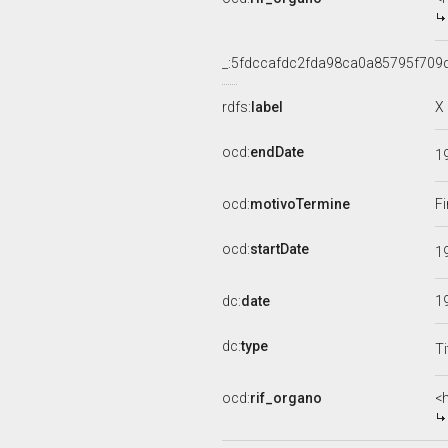
_:5fdccafdc2fda98ca0a85795f709
rdfs:
label
X
ocd:
endDate
1
ocd:
motivoTermine
Fi
ocd:
startDate
1
dc:
date
1
dc:
type
Ti
ocd:
rif_organo
<