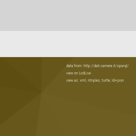
data from:
http://dati.camera.it/sparql/
view on LodLive
view as:
xml
,
ntriples
,
turtle
,
ld+json