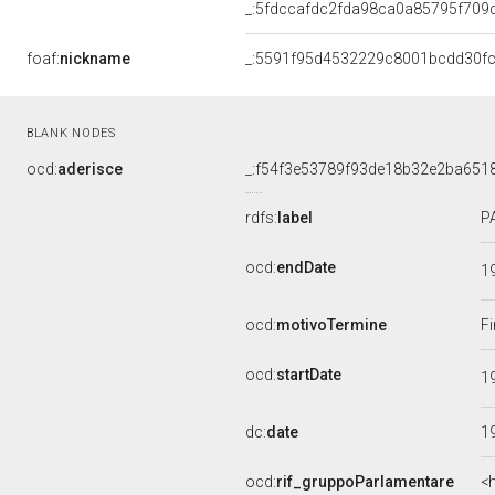
_:5fdccafdc2fda98ca0a85795f709
foaf:
nickname
_:5591f95d4532229c8001bcdd30fc
BLANK NODES
ocd:
aderisce
_:f54f3e53789f93de18b32e2ba651
rdfs:
label
P
ocd:
endDate
1
ocd:
motivoTermine
Fi
ocd:
startDate
1
dc:
date
1
ocd:
rif_gruppoParlamentare
<