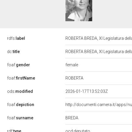
rdfs:
label
ROBERTA BREDA, XI Legislatura del
dc:
title
ROBERTA BREDA, XI Legislatura del
female
foaf:
gender
ROBERTA
foaf:
firstName
ods:
modified
2026-01-17T13:52:03Z
foaf:
depiction
http://documenti.camera.it/apps/n
BREDA
foaf:
surname
rdf:
type
ocd:deputato