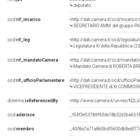
deputato
ocd:
rif_incarico
<http://dati.camera.it/ocd/incaric
SEGRETARIO AMM. del gruppo PA
ocd:
rif_leg
<http://dati.camera.it/ocd/legislatu
Legislatura XI della Repubblica (
ocd:
rif_mandatoCamera
<http://dati.camera.it/ocd/mand
Mandato Camera di ROBERTA BREDA 
ocd:
rif_ufficioParlamentare
<http://dati.camera.it/ocd/uffici
VICEPRESIDENTE di XI COMMISSI
dcterms:
isReferencedBy
<http://www.camera.it/uri-res/N2Ls
ocd:
aderisce
_:f54f3e53789f93de18b32e2ba651
ocd:
membro
_:40f8a7a71a860bdf5600db8edf77