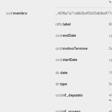
ocd:
membro
_:40f8a7a71a860bdf5600db8edf77
rdfs:
label
X
ocd:
endDate
1
ocd:
motivoTermine
C
ocd:
startDate
1
dc:
date
1
dc:
type
S
ocd:
rif_deputato
<
ocd:
rif_organo
<