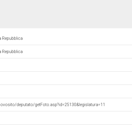
la Repubblica
la Repubblica
uovosito/deputato/getFoto.asp?id=25130&legislatura=11