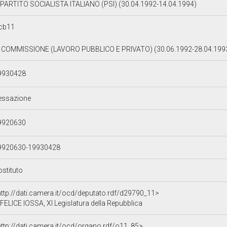
PARTITO SOCIALISTA ITALIANO (PSI) (30.04.1992-14.04.1994)
cb11
I COMMISSIONE (LAVORO PUBBLICO E PRIVATO) (30.06.1992-28.04.199
9930428
essazione
9920630
9920630-19930428
ostituto
http://dati.camera.it/ocd/deputato.rdf/d29790_11>
FELICE IOSSA, XI Legislatura della Repubblica
http://dati.camera.it/ocd/organo.rdf/o11_85>