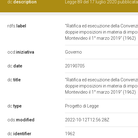
dc:
description
Legge 89 del 17 luglio 2020 pubblicata
rdfs:
label
"Ratifica ed esecuzione della Convenzio
doppie imposizioni in materia di imposte
Montevideo il 1° marzo 2019" (1962)
Governo
ocd:
iniziativa
20190705
dc:
date
dc:
title
"Ratifica ed esecuzione della Convenzio
doppie imposizioni in materia di imposte
Montevideo il 1° marzo 2019" (1962)
dc:
type
Progetto di Legge
ods:
modified
2022-10-12T12:56:28Z
1962
dc:
identifier