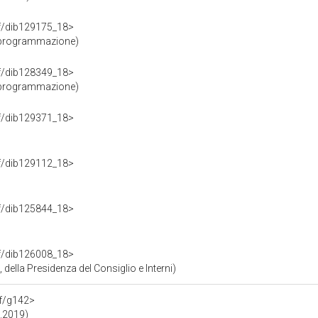
rdf/dib129175_18>
 programmazione)
rdf/dib128349_18>
 programmazione)
rdf/dib129371_18>
rdf/dib129112_18>
rdf/dib125844_18>
rdf/dib126008_18>
della Presidenza del Consiglio e Interni)
df/g142>
9.2019)