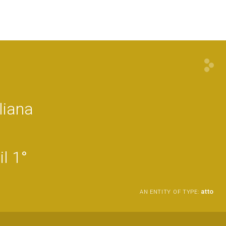
liana
il 1°
atto
AN ENTITY OF TYPE: