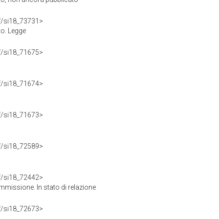
rdf/si18_73731>
to. Legge
rdf/si18_71675>
rdf/si18_71674>
rdf/si18_71673>
rdf/si18_72589>
rdf/si18_72442>
missione. In stato di relazione
rdf/si18_72673>