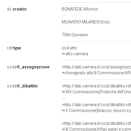
dc:
creator
BONAFEDE Alfonso
MOAVERO MILANESI Enzo
TRIA Giovanni
rdf:
type
ocd:atto
atto camera
ocd:
rif_assegnazione
<http://dati.camera.it/ocd/assegnaz
Assegnato alla III Commissione Affar
ocd:
rif_dibattito
<http://dati.camera.it/ocd/dibattito.
XIV Commissione(Politiche dell'Un
<http://dati.camera.it/ocd/dibattito.
V Commissione(Bilancio, tesoro e
<http://dati.camera.it/ocd/dibattito.
III Commissione(Affari esteri e comu