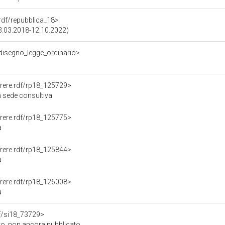
.rdf/repubblica_18>
(23.03.2018-12.10.2022)
/disegno_legge_ordinario>
Parere.rdf/rp18_125729>
n sede consultiva
Parere.rdf/rp18_125775>
a
Parere.rdf/rp18_125844>
a
Parere.rdf/rp18_126008>
a
rdf/si18_73729>
to, non ancora pubblicato