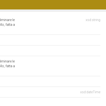
liminare le
xsd:string
lo, fatta a
liminare le
lo, fatta a
xsd:dateTime