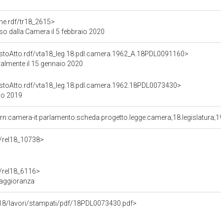
one.rdf/tr18_2615>
so dalla Camera il 5 febbraio 2020
TestoAtto.rdf/vta18_leg.18.pdl.camera.1962_A.18PDL0091160>
oralmente il 15 gennaio 2020
TestoAtto.rdf/vta18_leg.18.pdl.camera.1962.18PDL0073430>
lio 2019
rn:camera-it:parlamento:scheda.progetto.legge:camera;18.legislatura;
df/rel18_10738>
f/rel18_6116>
maggioranza
eg18/lavori/stampati/pdf/18PDL0073430.pdf>