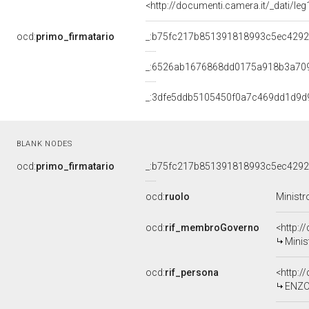
<http://documenti.camera.it/_dati/l
ocd:
primo_firmatario
_:b75fc217b851391818993c5ec4292
_:6526ab1676868dd0175a918b3a70
_:3dfe5ddb5105450f0a7c469dd1d9d
BLANK NODES
ocd:
primo_firmatario
_:b75fc217b851391818993c5ec4292
ocd:
ruolo
Ministr
ocd:
rif_membroGoverno
<http:
Minis
ocd:
rif_persona
<http:/
ENZO