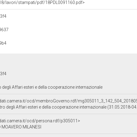
eg18/lavori/stampati/pdf/18PDL0091160.pdf>
3f4
9637
9b4
3f4
o degli Affari esteri e della cooperazione internazionale
//dati.camera.it/ocd/membroGoverno.rdf/mg305011_3_142_504_20180
tro degli Affari esteri e della cooperazione internazionale (31.05.2018-0
/dati.camera.it/ocd/persona.rdf/p305011>
 MOAVERO MILANESI