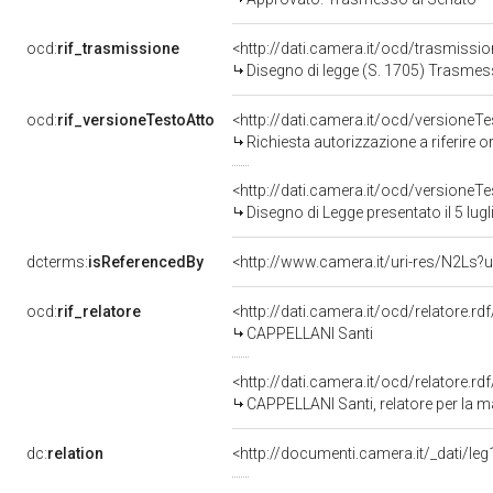
ocd:
rif_trasmissione
<http://dati.camera.it/ocd/trasmissi
Disegno di legge (S. 1705) Trasmes
ocd:
rif_versioneTestoAtto
<http://dati.camera.it/ocd/versione
Richiesta autorizzazione a riferire 
<http://dati.camera.it/ocd/versione
Disegno di Legge presentato il 5 lug
dcterms:
isReferencedBy
<http://www.camera.it/uri-res/N2Ls?u
ocd:
rif_relatore
<http://dati.camera.it/ocd/relatore.r
CAPPELLANI Santi
<http://dati.camera.it/ocd/relatore.rd
CAPPELLANI Santi, relatore per la 
dc:
relation
<http://documenti.camera.it/_dati/l