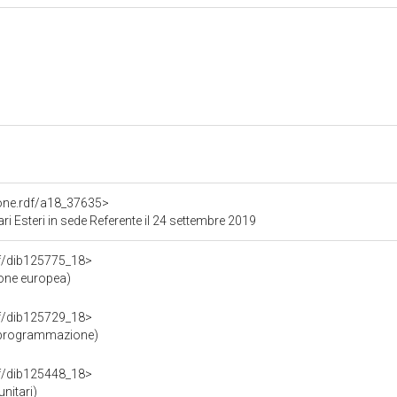
ione.rdf/a18_37635>
i Esteri in sede Referente il 24 settembre 2019
rdf/dib125775_18>
ione europea)
rdf/dib125729_18>
 programmazione)
rdf/dib125448_18>
nitari)