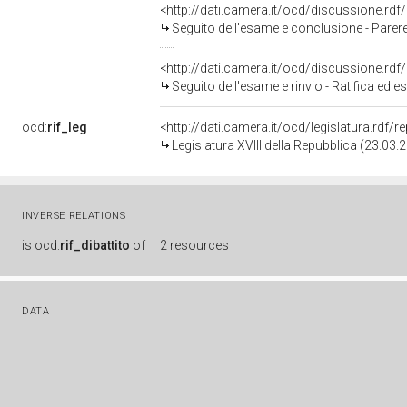
<http://dati.camera.it/ocd/discussione.rd
Seguito dell'esame e conclusione - Parere favorevole con condizione, volta a garantire il rispetto dell'articolo 81 della Costituzione - Ratifica
<http://dati.camera.it/ocd/discussione.rd
Seguito dell'esame e rinvio - Ratifica ed esecuzione della Convenzione tra la Repubblica italiana e la Repubb
ocd:
rif_leg
<http://dati.camera.it/ocd/legislatura.rdf/
Legislatura XVIII della Repubblica (23.03
INVERSE RELATIONS
is
ocd:
rif_dibattito
of
2 resources
DATA