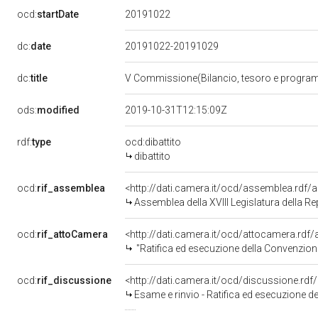
20191022
ocd:
startDate
dc:
date
20191022-20191029
dc:
title
V Commissione(Bilancio, tesoro e progr
ods:
modified
2019-10-31T12:15:09Z
rdf:
type
ocd:dibattito
dibattito
ocd:
rif_assemblea
<http://dati.camera.it/ocd/assemblea.rdf/
Assemblea della XVIII Legislatura della R
ocd:
rif_attoCamera
<http://dati.camera.it/ocd/attocamera.rd
"Ratifica ed esecuzione della Convenzione tra la Repubblica italiana e la Repubblica orientale dell
ocd:
rif_discussione
<http://dati.camera.it/ocd/discussione.rd
Esame e rinvio - Ratifica ed esecuzione della Convenzione tra la Repubblica italiana e la Repubblica ori