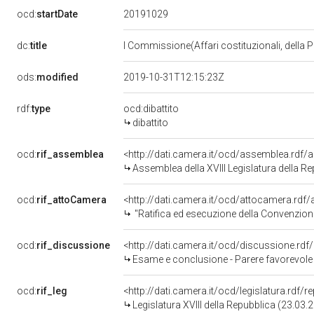
20191029
ocd:
startDate
dc:
title
I Commissione(Affari costituzionali, della P
ods:
modified
2019-10-31T12:15:23Z
rdf:
type
ocd:dibattito
dibattito
ocd:
rif_assemblea
<http://dati.camera.it/ocd/assemblea.rdf/
Assemblea della XVIII Legislatura della R
ocd:
rif_attoCamera
<http://dati.camera.it/ocd/attocamera.rd
"Ratifica ed esecuzione della Convenzione tra la Repubblica italiana e la Repubblica orientale dell
ocd:
rif_discussione
<http://dati.camera.it/ocd/discussione.rd
Esame e conclusione - Parere favorevole - Ratifica ed esecuzione della Convenzione tra la Repubblica
ocd:
rif_leg
<http://dati.camera.it/ocd/legislatura.rdf/
Legislatura XVIII della Repubblica (23.03