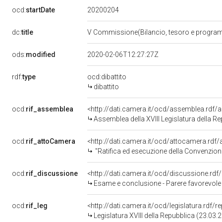
20200204
ocd:
startDate
dc:
title
V Commissione(Bilancio, tesoro e progr
ods:
modified
2020-02-06T12:27:27Z
rdf:
type
ocd:dibattito
dibattito
ocd:
rif_assemblea
<http://dati.camera.it/ocd/assemblea.rdf/
Assemblea della XVIII Legislatura della R
ocd:
rif_attoCamera
<http://dati.camera.it/ocd/attocamera.rd
"Ratifica ed esecuzione della Convenzione tra la Repubblica italiana e la Repubblica orientale dell
ocd:
rif_discussione
<http://dati.camera.it/ocd/discussione.rd
Esame e conclusione - Parere favorevole - Ratifica ed esecuzione della Convenzione tra la Repubblica italiana e la Repubbli
ocd:
rif_leg
<http://dati.camera.it/ocd/legislatura.rdf/
Legislatura XVIII della Repubblica (23.03