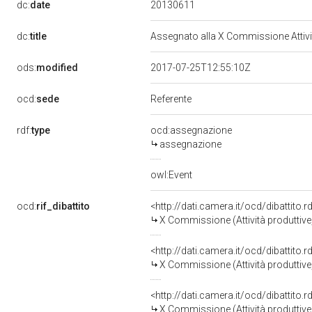
20130611
dc:
date
dc:
title
Assegnato alla X Commissione Attivit
ods:
modified
2017-07-25T12:55:10Z
ocd:
sede
Referente
rdf:
type
ocd:assegnazione
assegnazione
owl:Event
ocd:
rif_dibattito
<http://dati.camera.it/ocd/dibattito
X Commissione (Attività produttiv
<http://dati.camera.it/ocd/dibattito
X Commissione (Attività produttiv
<http://dati.camera.it/ocd/dibattito
X Commissione (Attività produttiv