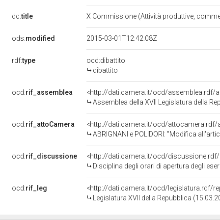
dc:
title
X Commissione (Attività produttive, comme
ods:
modified
2015-03-01T12:42:08Z
rdf:
type
ocd:dibattito
dibattito
ocd:
rif_assemblea
<http://dati.camera.it/ocd/assemblea.rdf/
Assemblea della XVII Legislatura della Re
ocd:
rif_attoCamera
<http://dati.camera.it/ocd/attocamera.rd
ABRIGNANI e POLIDORI: "Modifica all'articolo 31 del decreto-
ocd:
rif_discussione
<http://dati.camera.it/ocd/discussione.rd
Disciplina degli orari di apertura degli es
ocd:
rif_leg
<http://dati.camera.it/ocd/legislatura.rdf/
Legislatura XVII della Repubblica (15.03.