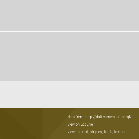
data from:
http://dati.camera.it/sparql/
view on LodLive
view as:
xml
,
ntriples
,
turtle
,
ld+json