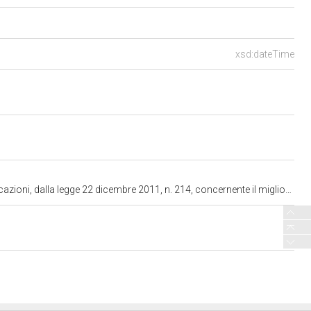
xsd:dateTime
rnente il miglioramento dell'accesso ai servizi commerciali e artigianali sul territorio" (1279)