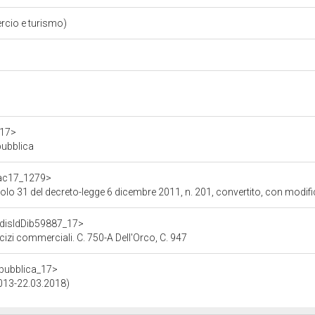
rcio e turismo)
a17>
pubblica
f/ac17_1279>
legge 6 dicembre 2011, n. 201, convertito, con modificazioni, dalla legge 22 dicembre 2011, n. 214, conce
f/disIdDib59887_17>
ercizi commerciali. C. 750-A Dell'Orco, C. 947
repubblica_17>
2013-22.03.2018)