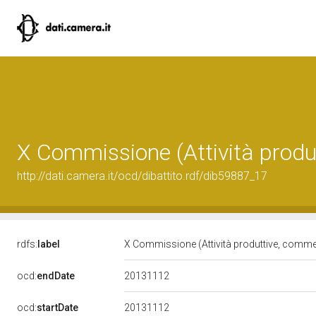
X Commissione (Attività produ
http://dati.camera.it/ocd/dibattito.rdf/dib59887_17
rdfs:
label
X Commissione (Attività produttive, comme
20131112
ocd:
endDate
20131112
ocd:
startDate