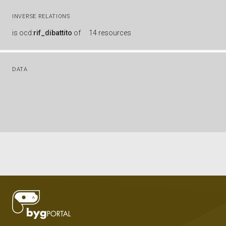
INVERSE RELATIONS
is
ocd:
rif_dibattito
of
14 resources
DATA