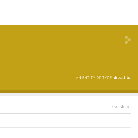
dibattito
AN ENTITY OF TYPE:
xsd:string