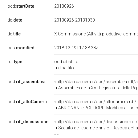
20130926
ocd:
startDate
dc:
date
20130926-20131030
dc:
title
X Commissione (Attività produttive, comme
ods:
modified
2018-12-19T17:38:28Z
rdf:
type
ocd:dibattito
dibattito
ocd:
rif_assemblea
<http://dati.camera.it/ocd/assemblea.rdf/
Assemblea della XVII Legislatura della Re
ocd:
rif_attoCamera
<http://dati.camera.it/ocd/attocamera.rd
ABRIGNANI e POLIDORI: "Modifica all'articolo 31 del decreto-legge 6 dicembre 2011, n. 201
ocd:
rif_discussione
<http://dati.camera.it/ocd/discussione.rd
Seguito dell'esame e rinvio - Revoca dell'abbinamento de