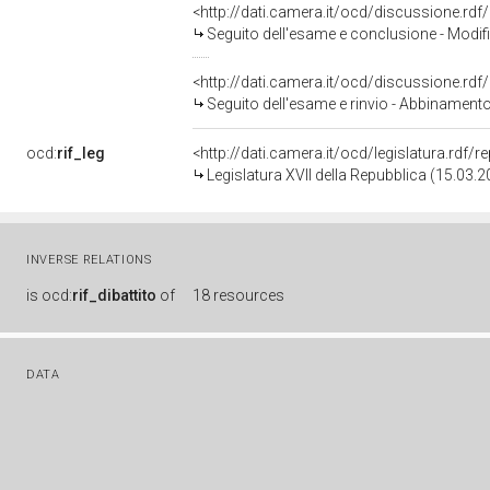
<http://dati.camera.it/ocd/discussione.rd
Seguito dell'esame e conclusione - Modifica all'articolo 3 del decreto-legge 4 luglio 2006, 
<http://dati.camera.it/ocd/discussione.rd
Seguito dell'esame e rinvio - Abbinamento delle proposte di legge C. 947, C. 1042 e C. 1279 - Modifica all'articolo 
ocd:
rif_leg
<http://dati.camera.it/ocd/legislatura.rdf/
Legislatura XVII della Repubblica (15.03.
INVERSE RELATIONS
is
ocd:
rif_dibattito
of
18 resources
DATA