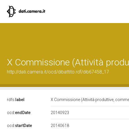
X Commissione (Attività produ
http://dati.camera.it/ocd/dibattito.rdf/dib67458_17
rdfs:
label
X Commissione (Attività produttive, comme
20140923
ocd:
endDate
20140618
ocd:
startDate