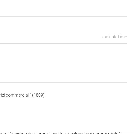
xsd:dateTime
cizi commerciali" (1809)
 Disciplina degli orari di apertura degli esercizi commerciali. C. 750