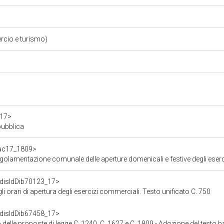
rcio e turismo)
a17>
pubblica
f/ac17_1809>
golamentazione comunale delle aperture domenicali e festive degli eser
f/disIdDib70123_17>
gli orari di apertura degli esercizi commerciali. Testo unificato C. 750
f/disIdDib67458_17>
elle proposte di legge C. 1240, C. 1627 e C. 1809 - Adozione del testo base -