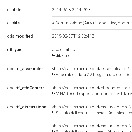
dc:
date
20140618-20140923
dc:
title
X Commissione (Attività produttive, comme
ods:
modified
2015-02-07T12:02:44Z
rdf:
type
ocd:dibattito
dibattito
ocd:
rif_assemblea
<http://dati.camera.it/ocd/assemblea.rdf/
Assemblea della XVII Legislatura della Re
ocd:
rif_attoCamera
<http://dati.camera.it/ocd/attocamera.rd
MINARDO: "Disposizioni concernenti la re
ocd:
rif_discussione
<http://dati.camera.it/ocd/discussione.rd
Seguito dell'esame e rinvio - Disciplina de
<http://dati.camera.it/ocd/discussione.rd
Seguito dell'esame e rinvio - Abbinamento d