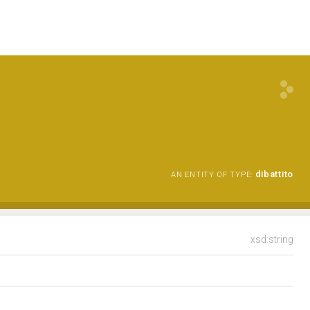
dibattito
AN ENTITY OF TYPE:
xsd:string