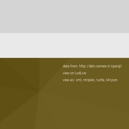
data from:
http://dati.camera.it/sparql/
view on LodLive
view as:
xml
,
ntriples
,
turtle
,
ld+json