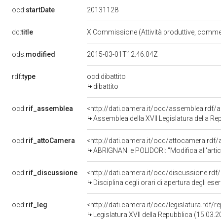
20131128
ocd:
startDate
dc:
title
X Commissione (Attività produttive, comme
ods:
modified
2015-03-01T12:46:04Z
rdf:
type
ocd:dibattito
dibattito
ocd:
rif_assemblea
<http://dati.camera.it/ocd/assemblea.rdf/
Assemblea della XVII Legislatura della Re
ocd:
rif_attoCamera
<http://dati.camera.it/ocd/attocamera.rd
ABRIGNANI e POLIDORI: "Modifica all'articolo 31 del decreto-legge 6 dicembre 2011, n. 201
ocd:
rif_discussione
<http://dati.camera.it/ocd/discussione.rd
Disciplina degli orari di apertura degli es
ocd:
rif_leg
<http://dati.camera.it/ocd/legislatura.rdf/
Legislatura XVII della Repubblica (15.03.