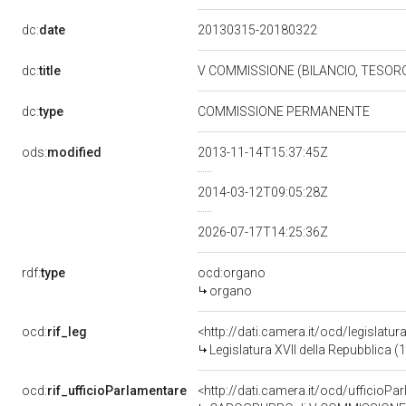
dc:
date
20130315-20180322
dc:
title
V COMMISSIONE (BILANCIO, TESO
dc:
type
COMMISSIONE PERMANENTE
ods:
modified
2013-11-14T15:37:45Z
2014-03-12T09:05:28Z
2026-07-17T14:25:36Z
rdf:
type
ocd:organo
organo
ocd:
rif_leg
<http://dati.camera.it/ocd/legislatu
Legislatura XVII della Repubblica 
ocd:
rif_ufficioParlamentare
<http://dati.camera.it/ocd/uffici