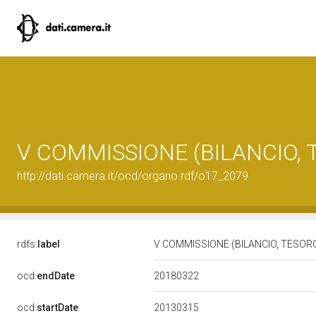
V COMMISSIONE (BILANCIO,
http://dati.camera.it/ocd/organo.rdf/o17_2079
rdfs:
label
V COMMISSIONE (BILANCIO, TESO
20180322
ocd:
endDate
20130315
ocd:
startDate