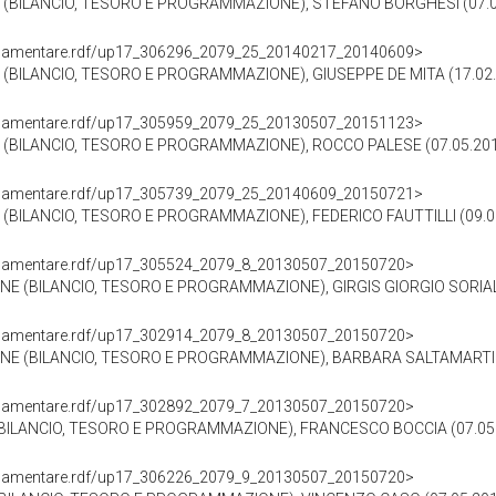
(BILANCIO, TESORO E PROGRAMMAZIONE), STEFANO BORGHESI (07.05
oParlamentare.rdf/up17_306296_2079_25_20140217_20140609>
BILANCIO, TESORO E PROGRAMMAZIONE), GIUSEPPE DE MITA (17.02.
oParlamentare.rdf/up17_305959_2079_25_20130507_20151123>
(BILANCIO, TESORO E PROGRAMMAZIONE), ROCCO PALESE (07.05.201
oParlamentare.rdf/up17_305739_2079_25_20140609_20150721>
BILANCIO, TESORO E PROGRAMMAZIONE), FEDERICO FAUTTILLI (09.06
oParlamentare.rdf/up17_305524_2079_8_20130507_20150720>
NE (BILANCIO, TESORO E PROGRAMMAZIONE), GIRGIS GIORGIO SORIAL 
oParlamentare.rdf/up17_302914_2079_8_20130507_20150720>
NE (BILANCIO, TESORO E PROGRAMMAZIONE), BARBARA SALTAMARTINI 
oParlamentare.rdf/up17_302892_2079_7_20130507_20150720>
BILANCIO, TESORO E PROGRAMMAZIONE), FRANCESCO BOCCIA (07.05.
oParlamentare.rdf/up17_306226_2079_9_20130507_20150720>