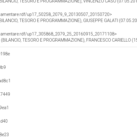
BILANCIO, TESORO E PROGRAMMAZIONE), VINCENZO CASO (07.05.201
oParlamentare.rdf/up17_50258_2079_9_20130507_20150720>
BILANCIO, TESORO E PROGRAMMAZIONE), GIUSEPPE GALATI (07.05.20
oParlamentare.rdf/up17_305868_2079_25_20160915_20171108>
(BILANCIO, TESORO E PROGRAMMAZIONE), FRANCESCO CARIELLO (15.
e198e
0b9
ad8c1
97449
9ea1
2d40
8e23