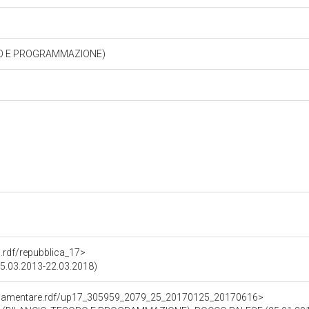
RO E PROGRAMMAZIONE)
ra.rdf/repubblica_17>
(15.03.2013-22.03.2018)
oParlamentare.rdf/up17_305959_2079_25_20170125_20170616>