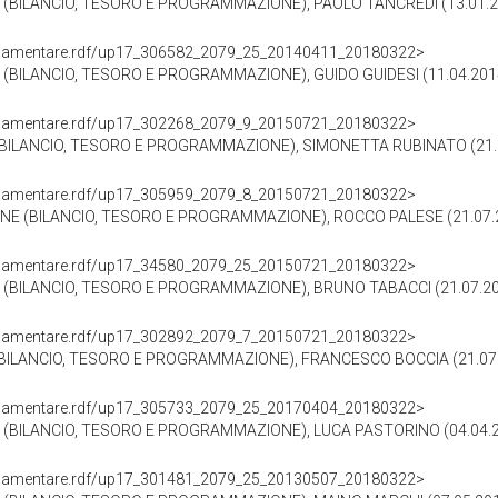
BILANCIO, TESORO E PROGRAMMAZIONE), PAOLO TANCREDI (13.01.20
oParlamentare.rdf/up17_306582_2079_25_20140411_20180322>
BILANCIO, TESORO E PROGRAMMAZIONE), GUIDO GUIDESI (11.04.2014
oParlamentare.rdf/up17_302268_2079_9_20150721_20180322>
BILANCIO, TESORO E PROGRAMMAZIONE), SIMONETTA RUBINATO (21.0
oParlamentare.rdf/up17_305959_2079_8_20150721_20180322>
NE (BILANCIO, TESORO E PROGRAMMAZIONE), ROCCO PALESE (21.07.2
oParlamentare.rdf/up17_34580_2079_25_20150721_20180322>
(BILANCIO, TESORO E PROGRAMMAZIONE), BRUNO TABACCI (21.07.20
oParlamentare.rdf/up17_302892_2079_7_20150721_20180322>
BILANCIO, TESORO E PROGRAMMAZIONE), FRANCESCO BOCCIA (21.07.
oParlamentare.rdf/up17_305733_2079_25_20170404_20180322>
(BILANCIO, TESORO E PROGRAMMAZIONE), LUCA PASTORINO (04.04.2
oParlamentare.rdf/up17_301481_2079_25_20130507_20180322>