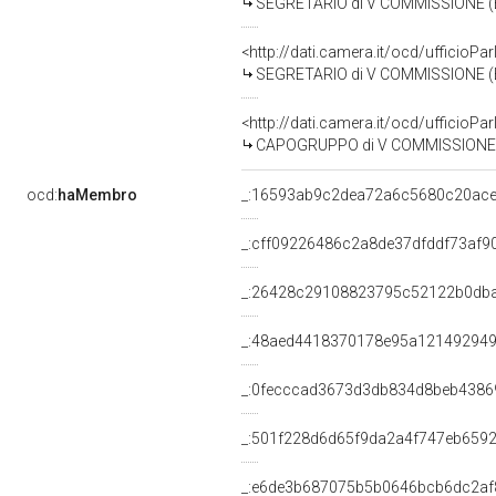
SEGRETARIO di V COMMISSIONE (
<http://dati.camera.it/ocd/uffici
SEGRETARIO di V COMMISSIONE (
<http://dati.camera.it/ocd/uffici
CAPOGRUPPO di V COMMISSIONE 
ocd:
haMembro
_:16593ab9c2dea72a6c5680c20ac
_:cff09226486c2a8de37dfddf73af9
_:26428c29108823795c52122b0db
_:48aed4418370178e95a12149294
_:0fecccad3673d3db834d8beb4386
_:501f228d6d65f9da2a4f747eb659
_:e6de3b687075b5b0646bcb6dc2af