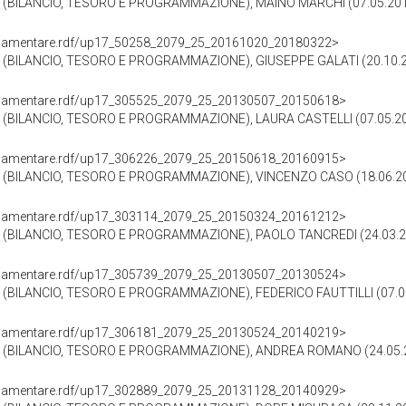
(BILANCIO, TESORO E PROGRAMMAZIONE), MAINO MARCHI (07.05.201
oParlamentare.rdf/up17_50258_2079_25_20161020_20180322>
BILANCIO, TESORO E PROGRAMMAZIONE), GIUSEPPE GALATI (20.10.2
oParlamentare.rdf/up17_305525_2079_25_20130507_20150618>
BILANCIO, TESORO E PROGRAMMAZIONE), LAURA CASTELLI (07.05.20
oParlamentare.rdf/up17_306226_2079_25_20150618_20160915>
(BILANCIO, TESORO E PROGRAMMAZIONE), VINCENZO CASO (18.06.20
oParlamentare.rdf/up17_303114_2079_25_20150324_20161212>
BILANCIO, TESORO E PROGRAMMAZIONE), PAOLO TANCREDI (24.03.20
oParlamentare.rdf/up17_305739_2079_25_20130507_20130524>
BILANCIO, TESORO E PROGRAMMAZIONE), FEDERICO FAUTTILLI (07.05
oParlamentare.rdf/up17_306181_2079_25_20130524_20140219>
(BILANCIO, TESORO E PROGRAMMAZIONE), ANDREA ROMANO (24.05.2
oParlamentare.rdf/up17_302889_2079_25_20131128_20140929>