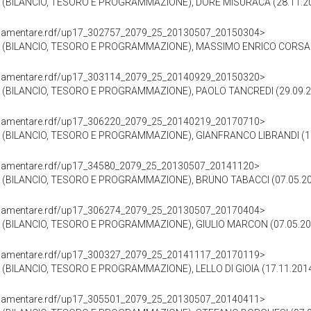
(BILANCIO, TESORO E PROGRAMMAZIONE), DORE MISURACA (28.11.20
oParlamentare.rdf/up17_302757_2079_25_20130507_20150304>
(BILANCIO, TESORO E PROGRAMMAZIONE), MASSIMO ENRICO CORSARO
oParlamentare.rdf/up17_303114_2079_25_20140929_20150320>
BILANCIO, TESORO E PROGRAMMAZIONE), PAOLO TANCREDI (29.09.20
oParlamentare.rdf/up17_306220_2079_25_20140219_20170710>
BILANCIO, TESORO E PROGRAMMAZIONE), GIANFRANCO LIBRANDI (19.
oParlamentare.rdf/up17_34580_2079_25_20130507_20141120>
(BILANCIO, TESORO E PROGRAMMAZIONE), BRUNO TABACCI (07.05.20
oParlamentare.rdf/up17_306274_2079_25_20130507_20170404>
BILANCIO, TESORO E PROGRAMMAZIONE), GIULIO MARCON (07.05.201
oParlamentare.rdf/up17_300327_2079_25_20141117_20170119>
BILANCIO, TESORO E PROGRAMMAZIONE), LELLO DI GIOIA (17.11.2014
oParlamentare.rdf/up17_305501_2079_25_20130507_20140411>