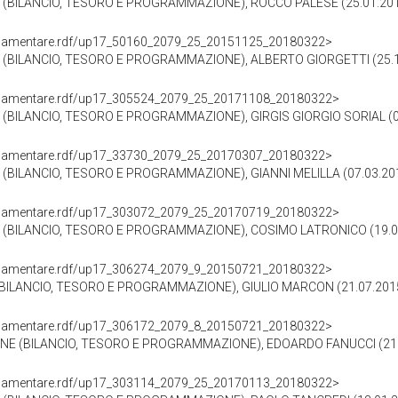
(BILANCIO, TESORO E PROGRAMMAZIONE), ROCCO PALESE (25.01.201
oParlamentare.rdf/up17_50160_2079_25_20151125_20180322>
BILANCIO, TESORO E PROGRAMMAZIONE), ALBERTO GIORGETTI (25.11
oParlamentare.rdf/up17_305524_2079_25_20171108_20180322>
BILANCIO, TESORO E PROGRAMMAZIONE), GIRGIS GIORGIO SORIAL (08
oParlamentare.rdf/up17_33730_2079_25_20170307_20180322>
BILANCIO, TESORO E PROGRAMMAZIONE), GIANNI MELILLA (07.03.201
oParlamentare.rdf/up17_303072_2079_25_20170719_20180322>
(BILANCIO, TESORO E PROGRAMMAZIONE), COSIMO LATRONICO (19.07
oParlamentare.rdf/up17_306274_2079_9_20150721_20180322>
BILANCIO, TESORO E PROGRAMMAZIONE), GIULIO MARCON (21.07.2015
oParlamentare.rdf/up17_306172_2079_8_20150721_20180322>
NE (BILANCIO, TESORO E PROGRAMMAZIONE), EDOARDO FANUCCI (21.0
oParlamentare.rdf/up17_303114_2079_25_20170113_20180322>