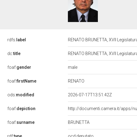
rdfs:
label
RENATO BRUNETTA, XVII Legislatura
dc:
title
RENATO BRUNETTA, XVII Legislatura
male
foaf:
gender
RENATO
foaf:
firstName
ods:
modified
2026-07-17T13:51:42Z
foaf:
depiction
http://documenti.camera.it/apps/n
BRUNETTA
foaf:
surname
rdf:
type
ocd:deputato