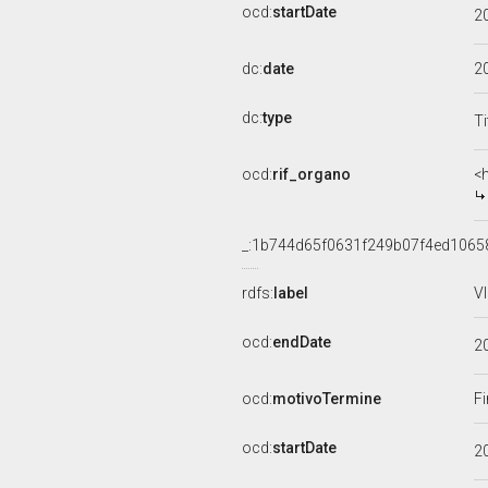
ocd:
startDate
2
dc:
date
2
dc:
type
Ti
ocd:
rif_organo
<
_:1b744d65f0631f249b07f4ed1065
rdfs:
label
V
ocd:
endDate
2
ocd:
motivoTermine
Fi
ocd:
startDate
2