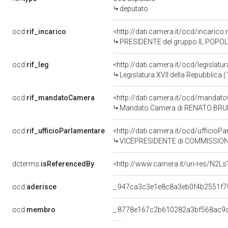
deputato
ocd:
rif_incarico
<http://dati.camera.it/ocd/incari
PRESIDENTE del gruppo IL POPO
ocd:
rif_leg
<http://dati.camera.it/ocd/legislatu
Legislatura XVII della Repubblica
ocd:
rif_mandatoCamera
<http://dati.camera.it/ocd/mand
Mandato Camera di RENATO BRUNET
ocd:
rif_ufficioParlamentare
<http://dati.camera.it/ocd/uffic
VICEPRESIDENTE di COMMISSION
dcterms:
isReferencedBy
<http://www.camera.it/uri-res/N2Ls
ocd:
aderisce
_:947ca3c3e1e8c8a3eb0f4b2551f7
ocd:
membro
_:8778e167c2b610282a3bf568ac9