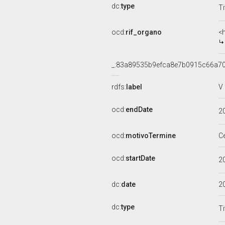
dc:
type
Ti
ocd:
rif_organo
<
_:83a89535b9efca8e7b0915c66a7
rdfs:
label
V
ocd:
endDate
2
ocd:
motivoTermine
C
ocd:
startDate
2
dc:
date
2
dc:
type
Ti