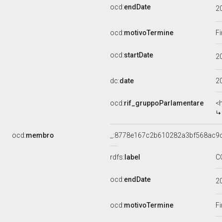
ocd:
endDate
2
ocd:
motivoTermine
Fi
ocd:
startDate
2
dc:
date
2
ocd:
rif_gruppoParlamentare
<
ocd:
membro
_:8778e167c2b610282a3bf568ac9
rdfs:
label
C
ocd:
endDate
2
ocd:
motivoTermine
Fi