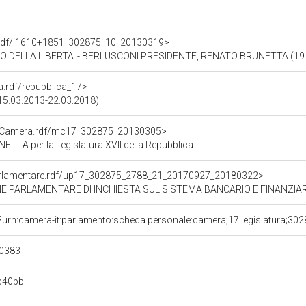
co.rdf/i1610+1851_302875_10_20130319>
LO DELLA LIBERTA' - BERLUSCONI PRESIDENTE, RENATO BRUNETTA (19.
ra.rdf/repubblica_17>
 (15.03.2013-22.03.2018)
atoCamera.rdf/mc17_302875_20130305>
TA per la Legislatura XVII della Repubblica
ioParlamentare.rdf/up17_302875_2788_21_20170927_20180322>
E PARLAMENTARE DI INCHIESTA SUL SISTEMA BANCARIO E FINANZIARI
?urn:camera-it:parlamento:scheda.personale:camera;17.legislatura;30
0383
c40bb