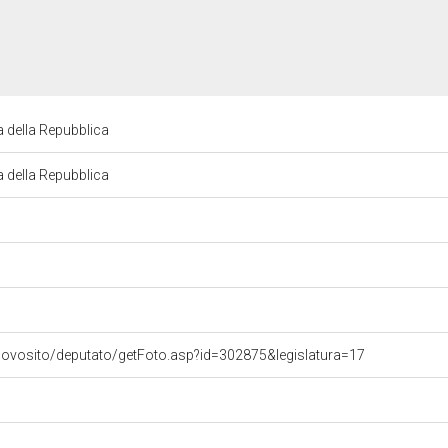
 della Repubblica
 della Repubblica
uovosito/deputato/getFoto.asp?id=302875&legislatura=17