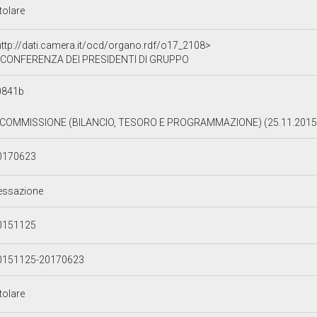
tolare
http://dati.camera.it/ocd/organo.rdf/o17_2108>
CONFERENZA DEI PRESIDENTI DI GRUPPO
0841b
 COMMISSIONE (BILANCIO, TESORO E PROGRAMMAZIONE) (25.11.2015
0170623
essazione
0151125
0151125-20170623
tolare