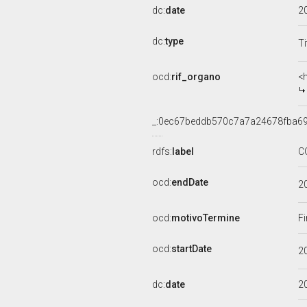
dc:
date
2
dc:
type
Ti
ocd:
rif_organo
<
_:0ec67beddb570c7a7a24678fba6
rdfs:
label
C
ocd:
endDate
2
ocd:
motivoTermine
Fi
ocd:
startDate
2
dc:
date
2