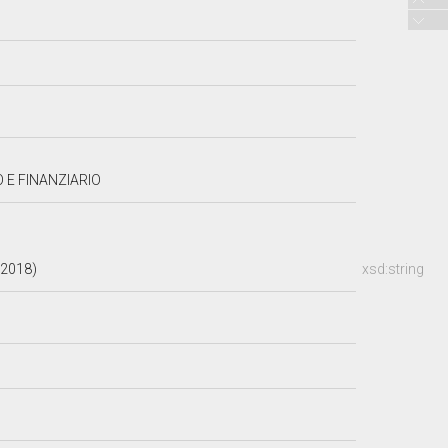
 E FINANZIARIO
.2018)
xsd:string