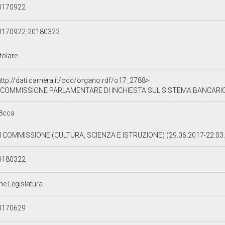
0170922
0170922-20180322
tolare
http://dati.camera.it/ocd/organo.rdf/o17_2788>
COMMISSIONE PARLAMENTARE DI INCHIESTA SUL SISTEMA BANCARIO
8cca
II COMMISSIONE (CULTURA, SCIENZA E ISTRUZIONE) (29.06.2017-22.03
0180322
ne Legislatura
0170629