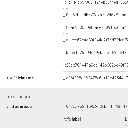
_:1b744d65f0631f249b07f4ed1065
_:0ec67beddb570c7a7a24678fba6
_:83a89535b9efca8e7b0915c66a7
_:aacec67eac80f044d9f76d7fdeaf
_:b2551125d94c49ebc13f07c0543
_:20ce781447a9ca142b662bc40f7
foaf:
nickname
_:d36f388c182478e6df13c42544a
BLANK NODES
ocd:
aderisce
_:947ca3c3e1e8c8a3eb0f4b2551f7
rdfs:
label
I