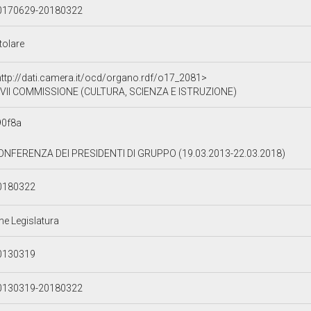
0170629-20180322
tolare
http://dati.camera.it/ocd/organo.rdf/o17_2081>
VII COMMISSIONE (CULTURA, SCIENZA E ISTRUZIONE)
90f8a
ONFERENZA DEI PRESIDENTI DI GRUPPO (19.03.2013-22.03.2018)
0180322
ne Legislatura
0130319
0130319-20180322