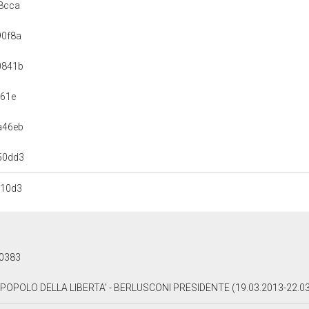
8cca
90f8a
0841b
561e
a46eb
50dd3
710d3
0383
L POPOLO DELLA LIBERTA' - BERLUSCONI PRESIDENTE (19.03.2013-22.0