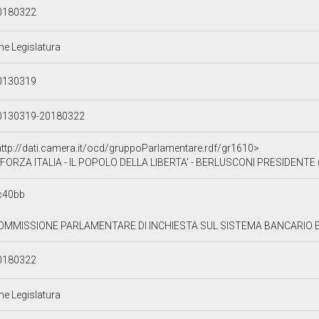
0180322
ne Legislatura
0130319
0130319-20180322
http://dati.camera.it/ocd/gruppoParlamentare.rdf/gr1610>
FORZA ITALIA - IL POPOLO DELLA LIBERTA' - BERLUSCONI PRESIDENTE (
c40bb
OMMISSIONE PARLAMENTARE DI INCHIESTA SUL SISTEMA BANCARIO E F
0180322
ne Legislatura