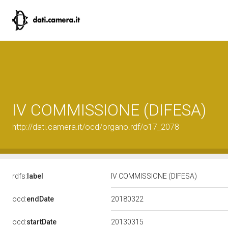
IV COMMISSIONE (DIFESA)
http://dati.camera.it/ocd/organo.rdf/o17_2078
rdfs:
label
IV COMMISSIONE (DIFESA)
20180322
ocd:
endDate
20130315
ocd:
startDate