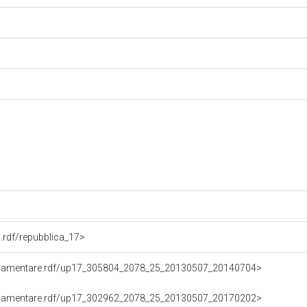
a.rdf/repubblica_17>
(15.03.2013-22.03.2018)
oParlamentare.rdf/up17_305804_2078_25_20130507_20140704>