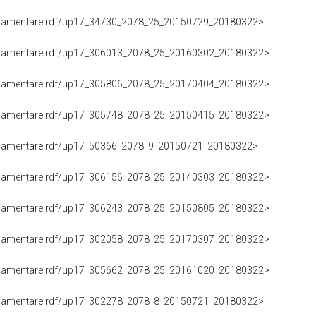
DIFESA), DOMENICO ROSSI (07.05.2013-04.07.2014)
oParlamentare.rdf/up17_302962_2078_25_20130507_20170202>
(DIFESA), GAETANO NASTRI (07.05.2013-02.02.2017)
oParlamentare.rdf/up17_34730_2078_25_20150729_20180322>
IFESA), ELIO VITO (29.07.2015-22.03.2018)
oParlamentare.rdf/up17_306013_2078_25_20160302_20180322>
(DIFESA), ANTONINO MOSCATT (02.03.2016-22.03.2018)
oParlamentare.rdf/up17_305806_2078_25_20170404_20180322>
DIFESA), STEFANO FASSINA (04.04.2017-22.03.2018)
oParlamentare.rdf/up17_305748_2078_25_20150415_20180322>
DIFESA), LUCA FRUSONE (15.04.2015-22.03.2018)
oParlamentare.rdf/up17_50366_2078_9_20150721_20180322>
DIFESA), ELIO MASSIMO PALMIZIO (21.07.2015-22.03.2018)
oParlamentare.rdf/up17_306156_2078_25_20140303_20180322>