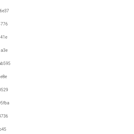
DIFESA), SALVATORE PICCOLO (07.05.2013-20.07.2015)
oParlamentare.rdf/up17_302278_2078_8_20130507_20150720>
NE (DIFESA), ROSA MARIA VILLECCO CALIPARI (07.05.2013-20.07.2015
oParlamentare.rdf/up17_306251_2078_25_20150721_20150721>
DIFESA), FUCSIA FITZGERALD NISSOLI (21.07.2015-21.07.2015)
3f72
0559
9c19
8c32
6f72
51c1a
b6050