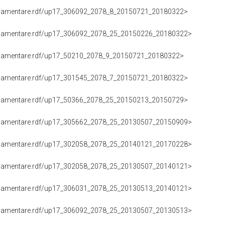
DIFESA), ROSANNA SCOPELLITI (03.03.2014-22.03.2018)
oParlamentare.rdf/up17_306243_2078_25_20150805_20180322>
(DIFESA), MARIO CARUSO (05.08.2015-22.03.2018)
oParlamentare.rdf/up17_302058_2078_25_20170307_20180322>
(DIFESA), DONATELLA DURANTI (07.03.2017-22.03.2018)
oParlamentare.rdf/up17_305662_2078_25_20161020_20180322>
(DIFESA), MARCO MARCOLIN (20.10.2016-22.03.2018)
oParlamentare.rdf/up17_302278_2078_8_20150721_20180322>
NE (DIFESA), ROSA MARIA VILLECCO CALIPARI (21.07.2015-22.03.2018
oParlamentare.rdf/up17_306092_2078_8_20150721_20180322>
NE (DIFESA), MASSIMO ARTINI (21.07.2015-22.03.2018)
oParlamentare.rdf/up17_306092_2078_25_20150226_20180322>
DIFESA), MASSIMO ARTINI (26.02.2015-22.03.2018)
oParlamentare.rdf/up17_50210_2078_9_20150721_20180322>