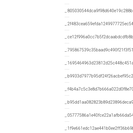
SEGRETARIO di IV COMMISSIONE (
<http://dati.camera.it/ocd/uffici
VICEPRESIDENTE di IV COMMISSIO
<http://dati.camera.it/ocd/uffici
CAPOGRUPPO di IV COMMISSIONE (
ocd:
haMembro
_:3ae71dab9b96255550e1f081cdcb
_:636ff73a284187dc5ba288b98b9b
_:b12fad9fa66de3fbde8e8b96644b
_:9decc78ddc38e01e735e5e18d51d
_:54f4415d28179ed04a5c4c5a5bb1
_:19d3d0ea3948da39bba1dcfac46
_:981d6a5db384e15dd8214e5061b