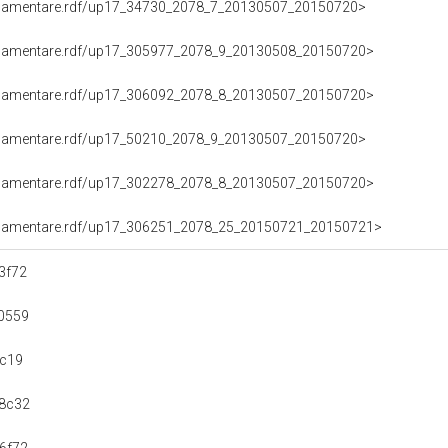
DIFESA), MASSIMO ARTINI (07.05.2013-13.05.2013)
oParlamentare.rdf/up17_306156_2078_25_20131128_20140212>
DIFESA), ROSANNA SCOPELLITI (28.11.2013-12.02.2014)
oParlamentare.rdf/up17_38700_2078_25_20130507_20160302>
DIFESA), GIAN PIERO SCANU (07.05.2013-02.03.2016)
oParlamentare.rdf/up17_305522_2078_25_20140916_20150415>
DIFESA), TATIANA BASILIO (16.09.2014-15.04.2015)
oParlamentare.rdf/up17_306088_2078_25_20140121_20140916>
DIFESA), GIANLUCA RIZZO (21.01.2014-16.09.2014)
oParlamentare.rdf/up17_305584_2078_25_20130507_20150226>
(DIFESA), MAURO OTTOBRE (07.05.2013-26.02.2015)
oParlamentare.rdf/up17_35970_2078_25_20130508_20140625>
DIFESA), SALVATORE CICU (08.05.2013-25.06.2014)
oParlamentare.rdf/up17_306066_2078_25_20150721_20150805>