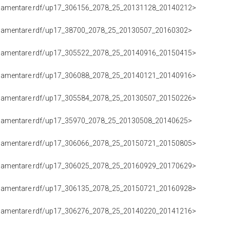
DIFESA), SALVATORE PICCOLO (21.07.2015-22.03.2018)
oParlamentare.rdf/up17_301545_2078_7_20150721_20180322>
DIFESA), FRANCESCO SAVERIO GAROFANI (21.07.2015-22.03.2018)
oParlamentare.rdf/up17_50366_2078_25_20150213_20150729>
DIFESA), ELIO MASSIMO PALMIZIO (13.02.2015-29.07.2015)
oParlamentare.rdf/up17_305662_2078_25_20130507_20150909>
(DIFESA), MARCO MARCOLIN (07.05.2013-09.09.2015)
oParlamentare.rdf/up17_302058_2078_25_20140121_20170228>
(DIFESA), DONATELLA DURANTI (21.01.2014-28.02.2017)
oParlamentare.rdf/up17_302058_2078_25_20130507_20140121>
(DIFESA), DONATELLA DURANTI (07.05.2013-21.01.2014)
oParlamentare.rdf/up17_306031_2078_25_20130513_20140121>
(DIFESA), EMANUELA CORDA (13.05.2013-21.01.2014)
oParlamentare.rdf/up17_306092_2078_25_20130507_20130513>