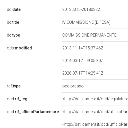
dc:
date
20130315-20180322
dc:
title
IV COMMISSIONE (DIFESA)
dc:
type
COMMISSIONE PERMANENTE
ods:
modified
2013-11-14T15:37:46Z
2014-03-12T09:05:30Z
2026-07-17T14:25:41Z
rdf:
type
ocd:organo
organo
ocd:
rif_leg
<http://dati.camera.it/ocd/legislatur
Legislatura XVII della Repubblica 
ocd:
rif_ufficioParlamentare
<http://dati.camera.it/ocd/uffici