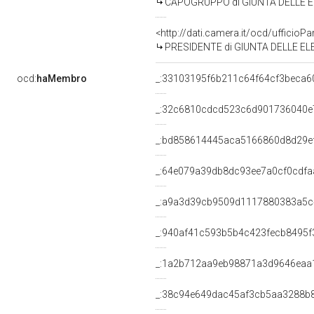
CAPOGRUPPO di GIUNTA DELLE EL
<http://dati.camera.it/ocd/uffic
PRESIDENTE di GIUNTA DELLE EL
ocd:
haMembro
_:33103195f6b211c64f64cf3beca6
_:32c6810cdcd523c6d901736040e
_:bd858614445aca5166860d8d29e
_:64e079a39db8dc93ee7a0cf0cdfa
_:a9a3d39cb9509d1117880383a5c
_:940af41c593b5b4c423fecb8495f
_:1a2b712aa9eb98871a3d9646eaa
_:38c94e649dac45af3cb5aa3288b