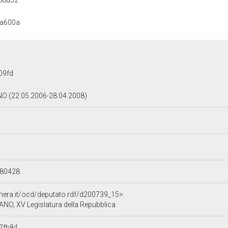
88d52
aa600a
09fd
O (22.05.2006-28.04.2008)
080428
amera.it/ocd/deputato.rdf/d200739_15>
NO, XV Legislatura della Repubblica
7fb84