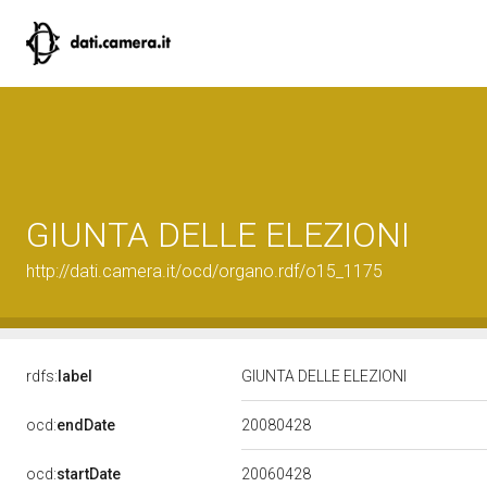
GIUNTA DELLE ELEZIONI
http://dati.camera.it/ocd/organo.rdf/o15_1175
rdfs:
label
GIUNTA DELLE ELEZIONI
20080428
ocd:
endDate
20060428
ocd:
startDate