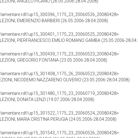
EZIONI, ANGELO PICANO (26.05.2006-28.04.2008)
ioParlamentare.rdf/up15_300396_1175_23_20060526_20080428>
EZIONI, EMERENZIO BARBIERI (26.05.2006-28.04.2008)
ioParlamentare.rdf/up15_300401_1175_23_20060525_20080428>
LEZIONI, PIERFRANCESCO EMILIO ROMANO GAMBA (25.05.2006-28.04.
ioParlamentare.rdf/up15_300439_1175_23_20060523_20080428>
EZIONI, GREGORIO FONTANA (23.05.2006-28.04.2008)
ioParlamentare.rdf/up15_301408_1175_26_20060523_20080428>
EZIONI, NICODEMO NAZZARENO OLIVERIO (23.05.2006-28.04.2008)
ioParlamentare.rdf/up15_301480_1175_23_20060719_20080428>
EZIONI, DONATA LENZI (19.07.2006-28.04.2008)
ioParlamentare.rdf/up15_301522_1175_23_20060524_20080428>
EZIONI, MARIA CRISTINA PERUGIA (24.05.2006-28.04.2008)
ioParlamentare.rdf/up15_301543_1175_23_20060526_20080428>