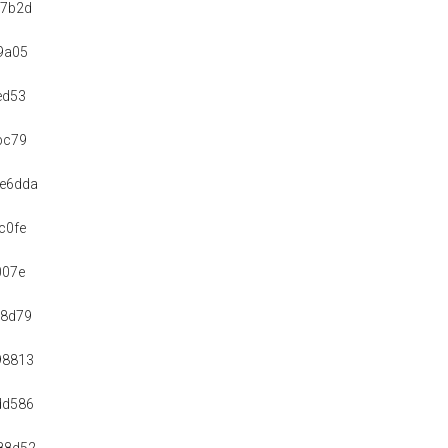
d7b2d
9a05
ed53
bc79
e6dda
c0fe
007e
d8d79
98813
dd586