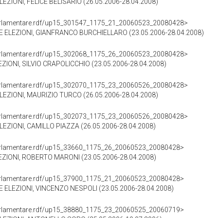
ZIONI, FELICE BELISARIO (26.05.2006-28.04.2008)
ioParlamentare.rdf/up15_301547_1175_21_20060523_20080428>
E ELEZIONI, GIANFRANCO BURCHIELLARO (23.05.2006-28.04.2008)
ioParlamentare.rdf/up15_302068_1175_26_20060523_20080428>
ZIONI, SILVIO CRAPOLICCHIO (23.05.2006-28.04.2008)
ioParlamentare.rdf/up15_302070_1175_23_20060526_20080428>
EZIONI, MAURIZIO TURCO (26.05.2006-28.04.2008)
ioParlamentare.rdf/up15_302073_1175_23_20060526_20080428>
EZIONI, CAMILLO PIAZZA (26.05.2006-28.04.2008)
ioParlamentare.rdf/up15_33660_1175_26_20060523_20080428>
EZIONI, ROBERTO MARONI (23.05.2006-28.04.2008)
ioParlamentare.rdf/up15_37900_1175_21_20060523_20080428>
 ELEZIONI, VINCENZO NESPOLI (23.05.2006-28.04.2008)
ioParlamentare.rdf/up15_38880_1175_23_20060525_20060719>