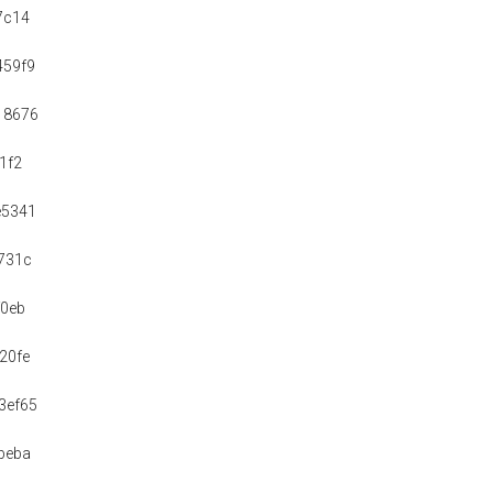
7c14
459f9
18676
1f2
e5341
731c
f0eb
20fe
3ef65
beba