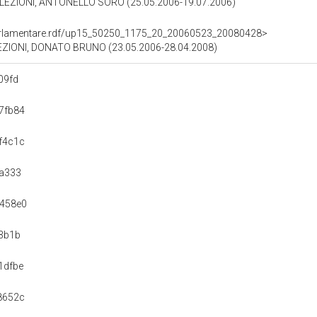
EZIONI, ANTONELLO SORO (25.05.2006-19.07.2006)
ioParlamentare.rdf/up15_50250_1175_20_20060523_20080428>
EZIONI, DONATO BRUNO (23.05.2006-28.04.2008)
09fd
7fb84
f4c1c
a333
458e0
3b1b
1dfbe
8652c