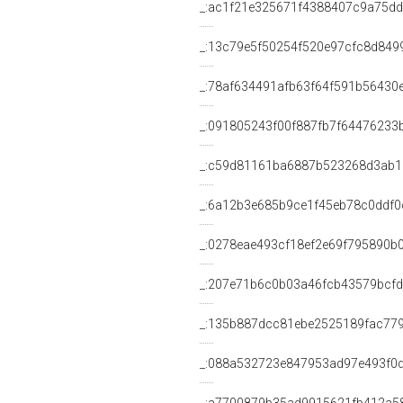
_:ac1f21e325671f4388407c9a75d
_:13c79e5f50254f520e97cfc8d849
_:78af634491afb63f64f591b56430
_:091805243f00f887fb7f64476233
_:c59d81161ba6887b523268d3ab1
_:6a12b3e685b9ce1f45eb78c0ddf0
_:0278eae493cf18ef2e69f795890b
_:207e71b6c0b03a46fcb43579bcf
_:135b887dcc81ebe2525189fac77
_:088a532723e847953ad97e493f0