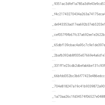
_:9351ac3dfef1a785a3dfe43e9cd5
_:f4c21743270434a263a74175eca
_:de943353ad17ea692b37eb5203e
_:cef057f9fb67fc37a692ee1e2622b
_:65dbf139cbac4a95c7c9e1de397
_:2bafb392eb8f005e07669e4a6d1e
_:331ff1e23cdb2dbefab6be131c93
_:66bfdd352bc3b6f77423e486edcc
_:704e818247a19c41b9339872a90
_:1a73aa26c1fd34574f06527e048f