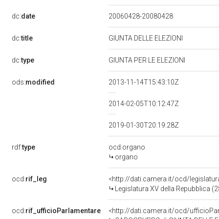
dc:
date
20060428-20080428
dc:
title
GIUNTA DELLE ELEZIONI
dc:
type
GIUNTA PER LE ELEZIONI
ods:
modified
2013-11-14T15:43:10Z
2014-02-05T10:12:47Z
2019-01-30T20:19:28Z
rdf:
type
ocd:organo
organo
ocd:
rif_leg
<http://dati.camera.it/ocd/legislatu
Legislatura XV della Repubblica (
ocd:
rif_ufficioParlamentare
<http://dati.camera.it/ocd/uffic