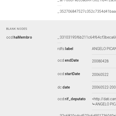
_:a7700879b35ad9915621fb412a5
_:352706847527c352c7354d41ba
BLANK NODES
ocd:
haMembro
_:33103195f6b211c64f64cf3beca6
rdfs:
label
ANGELO PICAN
ocd:
endDate
20080428
ocd:
startDate
20060522
dc:
date
20060522-20
ocd:
rif_deputato
<http://dati.c
ANGELO PICA
_:32c6810cdcd523c6d901736040e