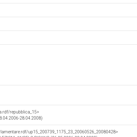
ra.rdf/repubblica_15>
28.04.2006-28.04.2008)
ioParlamentare.rdf/up15_200739_1175_23_20060526_20080428>