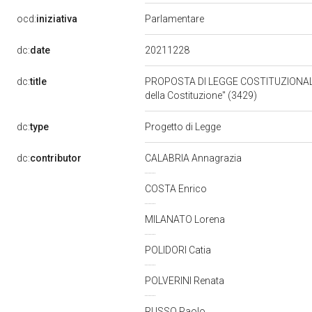
ocd:
iniziativa
Parlamentare
20211228
dc:
date
dc:
title
PROPOSTA DI LEGGE COSTITUZIONALE BALD
della Costituzione" (3429)
dc:
type
Progetto di Legge
dc:
contributor
CALABRIA Annagrazia
COSTA Enrico
MILANATO Lorena
POLIDORI Catia
POLVERINI Renata
RUSSO Paolo