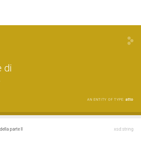
 di
a
atto
AN ENTITY OF TYPE:
lla parte II
xsd:string