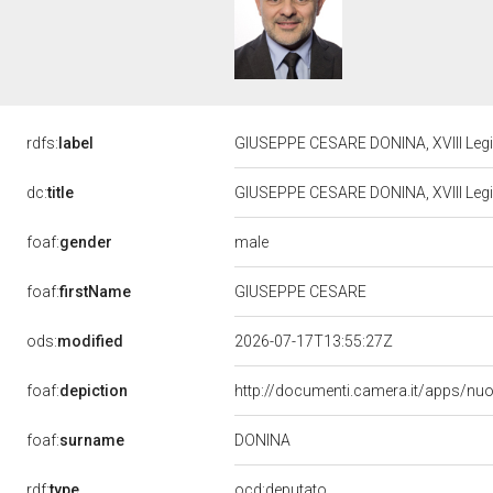
rdfs:
label
GIUSEPPE CESARE DONINA, XVIII Legis
dc:
title
GIUSEPPE CESARE DONINA, XVIII Legis
male
foaf:
gender
foaf:
firstName
GIUSEPPE CESARE
ods:
modified
2026-07-17T13:55:27Z
foaf:
depiction
http://documenti.camera.it/apps/nu
DONINA
foaf:
surname
rdf:
type
ocd:deputato