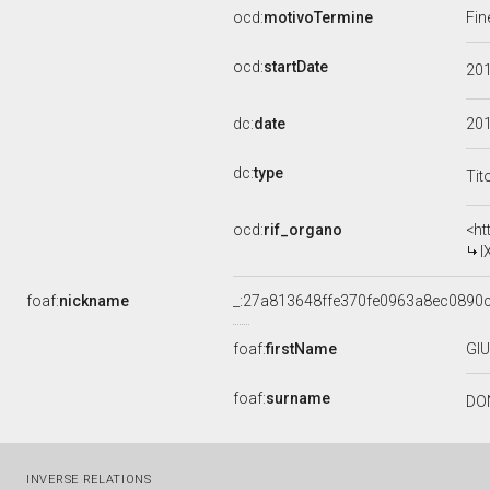
ocd:
motivoTermine
Fin
ocd:
startDate
20
dc:
date
20
dc:
type
Tit
ocd:
rif_organo
<ht
I
foaf:
nickname
_:27a813648ffe370fe0963a8ec0890
foaf:
firstName
GI
foaf:
surname
DO
INVERSE RELATIONS