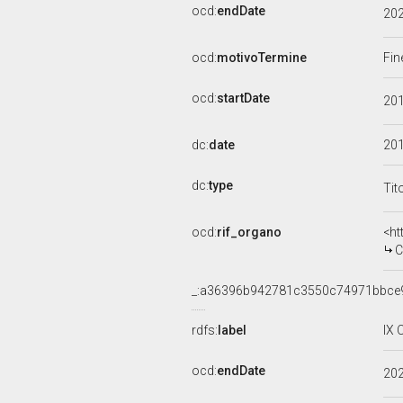
ocd:
endDate
20
ocd:
motivoTermine
Fin
ocd:
startDate
20
dc:
date
20
dc:
type
Tit
ocd:
rif_organo
<ht
C
_:a36396b942781c3550c74971bbce
rdfs:
label
IX 
ocd:
endDate
20