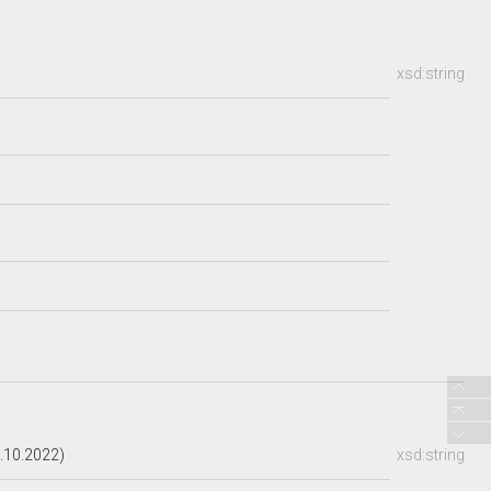
xsd:string
.10.2022)
xsd:string