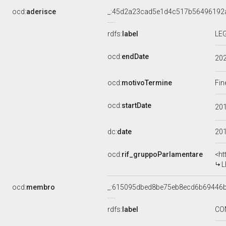
ocd:
aderisce
_:45d2a23cad5e1d4c517b56496192
rdfs:
label
LEG
ocd:
endDate
20
ocd:
motivoTermine
Fin
ocd:
startDate
20
dc:
date
20
ocd:
rif_gruppoParlamentare
<ht
L
ocd:
membro
_:615095dbed8be75eb8ecd6b69446
rdfs:
label
CO