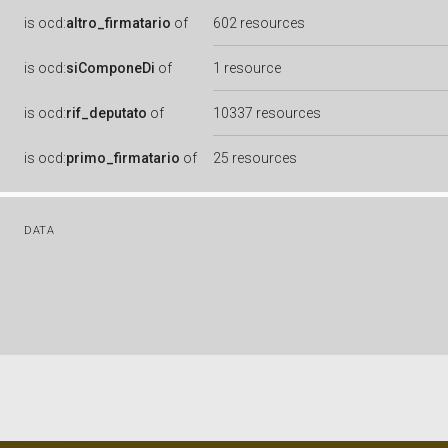
is
ocd:
altro_firmatario
of
602 resources
is
ocd:
siComponeDi
of
1 resource
is
ocd:
rif_deputato
of
10337 resources
is
ocd:
primo_firmatario
of
25 resources
DATA