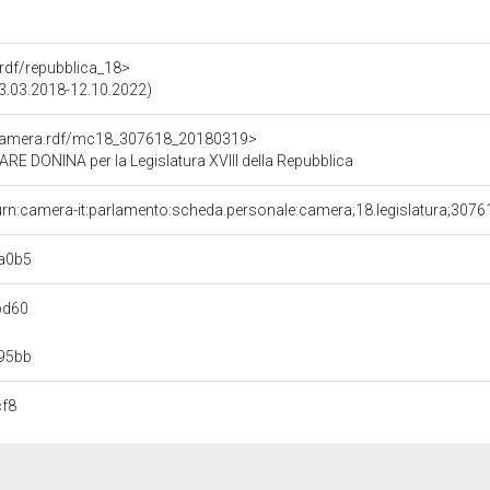
a.rdf/repubblica_18>
(23.03.2018-12.10.2022)
oCamera.rdf/mc18_307618_20180319>
 DONINA per la Legislatura XVIII della Repubblica
urn:camera-it:parlamento:scheda.personale:camera;18.legislatura;307
a0b5
bd60
95bb
cf8