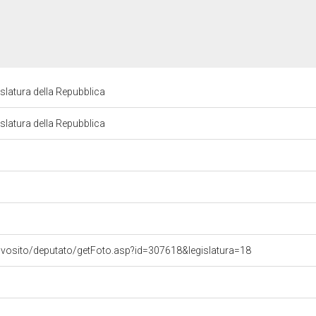
latura della Repubblica
latura della Repubblica
ovosito/deputato/getFoto.asp?id=307618&legislatura=18