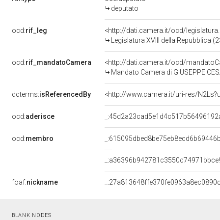
deputato
ocd:
rif_leg
<http://dati.camera.it/ocd/legislatur
Legislatura XVIII della Repubblica 
ocd:
rif_mandatoCamera
<http://dati.camera.it/ocd/mandat
Mandato Camera di GIUSEPPE CESARE
dcterms:
isReferencedBy
<http://www.camera.it/uri-res/N2Ls?
ocd:
aderisce
_:45d2a23cad5e1d4c517b56496192
ocd:
membro
_:615095dbed8be75eb8ecd6b69446
_:a36396b942781c3550c74971bbce
foaf:
nickname
_:27a813648ffe370fe0963a8ec0890
BLANK NODES