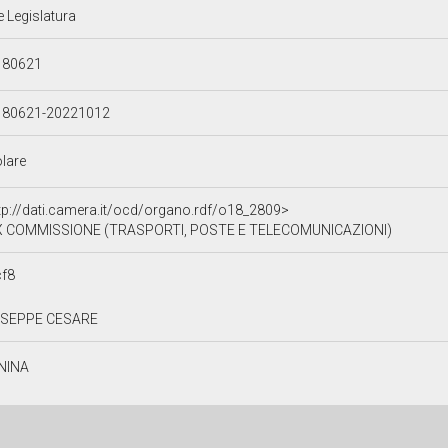
e Legislatura
180621
180621-20221012
olare
tp://dati.camera.it/ocd/organo.rdf/o18_2809>
X COMMISSIONE (TRASPORTI, POSTE E TELECOMUNICAZIONI)
cf8
USEPPE CESARE
NINA