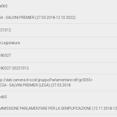
a0b5
A - SALVINI PREMIER (27.03.2018-12.10.2022)
221012
e Legislatura
180327
180327-20221012
tp://dati.camera.it/ocd/gruppoParlamentare.rdf/gr3055>
EGA - SALVINI PREMIER (LEGA) (27.03.2018
bd60
MMISSIONE PARLAMENTARE PER LA SEMPLIFICAZIONE (15.11.2018-12