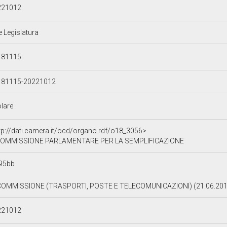
221012
e Legislatura
181115
181115-20221012
olare
tp://dati.camera.it/ocd/organo.rdf/o18_3056>
OMMISSIONE PARLAMENTARE PER LA SEMPLIFICAZIONE
95bb
COMMISSIONE (TRASPORTI, POSTE E TELECOMUNICAZIONI) (21.06.201
221012