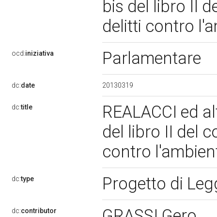
bis del libro II 
delitti contro l
Parlamentare
ocd:
iniziativa
20130319
dc:
date
REALACCI ed altr
dc:
title
del libro II del 
contro l'ambien
Progetto di Le
dc:
type
GRASSI Gero
dc:
contributor