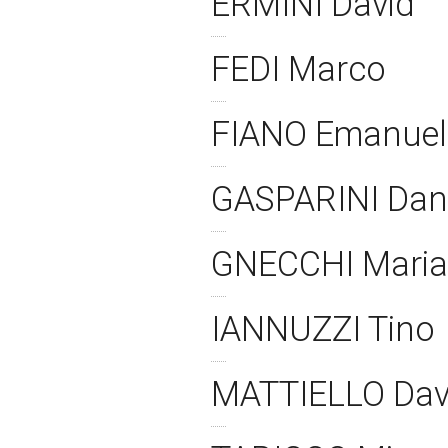
ERMINI David
FEDI Marco
FIANO Emanue
GASPARINI Dani
GNECCHI Maria
IANNUZZI Tino
MATTIELLO Dav