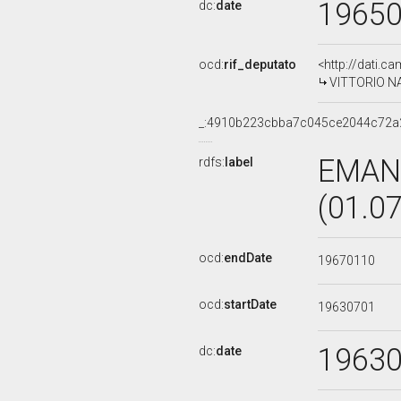
1965
dc:
date
ocd:
rif_deputato
<http://dati.c
VITTORIO NAL
_:4910b223cbba7c045ce2044c72a
EMAN
rdfs:
label
(01.0
ocd:
endDate
19670110
ocd:
startDate
19630701
1963
dc:
date