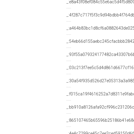
_:e8a43f08ef084c55e6ac5d4f5d80
_:4f287c717f5f3c9d94bdbb4f764d
_:a464b83bc1d8cf6a0882643de02
_:54eb66d155aebc245cfacbbb284
_:93f55a079324177482ca43307b6
_:03c213f7ee5c5d4d861d6677cf16
_:30a54f935d526d27e05313a3a98
_:f015ca19f4616252a7d8311e9fab
_:bb910a8126afa92cf996c231206
_:865107465b65596b25186b41e68
_:4e4c7299ce45c7ee2ced59150d6