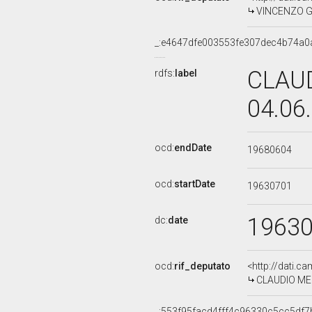
VINCENZO GAT
_:e4647dfe003553fe307dec4b74a0
CLAUD
rdfs:
label
04.06
ocd:
endDate
19680604
ocd:
startDate
19630701
1963
dc:
date
ocd:
rif_deputato
<http://dati.c
CLAUDIO MERE
_:553f95facd4fff4c96330c5cc5df7