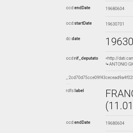
ocd:
endDate
19680604
ocd:
startDate
19630701
1963
dc:
date
ocd:
rif_deputato
<http://dati.c
ANTONIO GIOL
_:2cd70d75cce09f43cecead9a4f02
FRAN
rdfs:
label
(11.0
ocd:
endDate
19680604