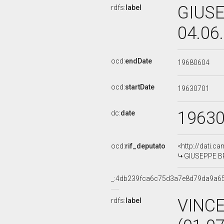
GIUSE
rdfs:
label
04.06
ocd:
endDate
19680604
ocd:
startDate
19630701
1963
dc:
date
ocd:
rif_deputato
<http://dati.c
GIUSEPPE BRI
_:4db239fca6c75d3a7e8d79da9a6
VINC
rdfs:
label