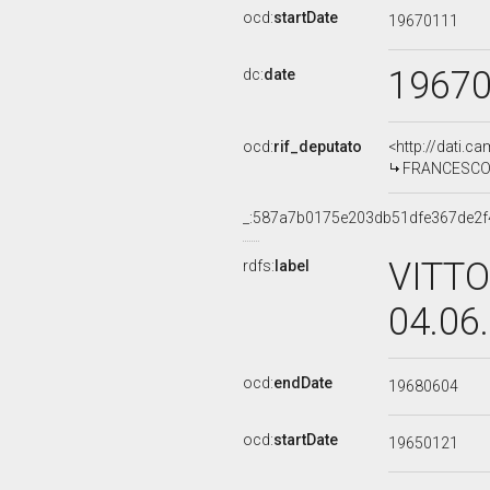
ocd:
startDate
19670111
1967
dc:
date
ocd:
rif_deputato
<http://dati.c
FRANCESCO M
_:587a7b0175e203db51dfe367de2f
VITTO
rdfs:
label
04.06
ocd:
endDate
19680604
ocd:
startDate
19650121