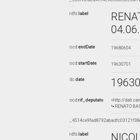
RENAT
rdfs:
label
04.06
ocd:
endDate
19680604
ocd:
startDate
19630701
1963
dc:
date
ocd:
rif_deputato
<http://dati.c
RENATO BASTI
_:4514ce9fad8792abadfc03121f38
NICOL
rdfs:
label