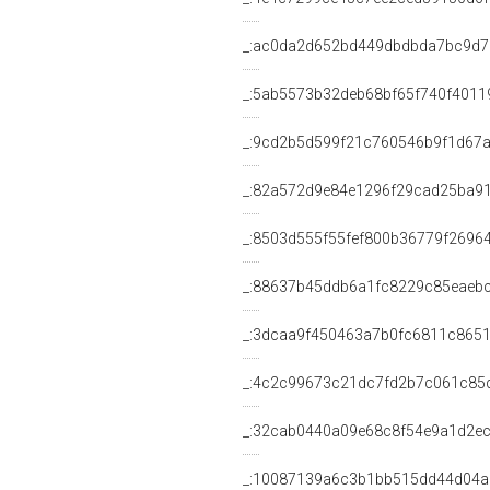
_:ac0da2d652bd449dbdbda7bc9d7
_:5ab5573b32deb68bf65f740f4011
_:9cd2b5d599f21c760546b9f1d67
_:82a572d9e84e1296f29cad25ba9
_:8503d555f55fef800b36779f2696
_:88637b45ddb6a1fc8229c85eaeb
_:3dcaa9f450463a7b0fc6811c8651
_:4c2c99673c21dc7fd2b7c061c85
_:32cab0440a09e68c8f54e9a1d2e
_:10087139a6c3b1bb515dd44d04a