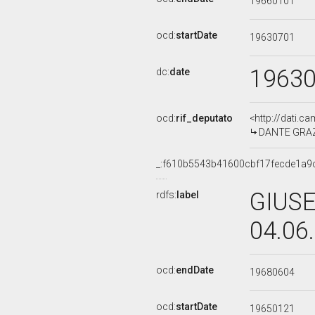
19660101
ocd:
startDate
19630701
1963
dc:
date
ocd:
rif_deputato
<http://dati.c
DANTE GRAZIO
_:f610b5543b41600cbf17fecde1a9
GIUSE
rdfs:
label
04.06
ocd:
endDate
19680604
ocd:
startDate
19650121