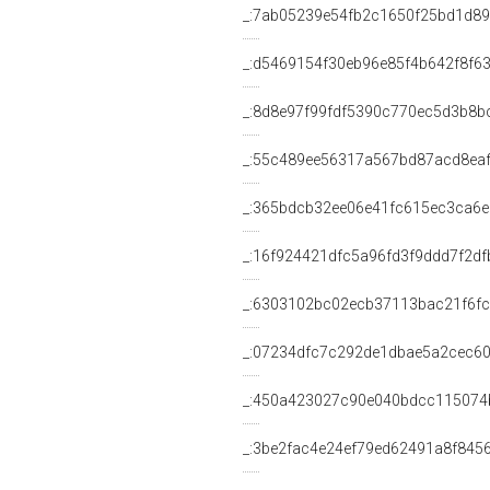
_:7ab05239e54fb2c1650f25bd1d8
_:d5469154f30eb96e85f4b642f8f6
_:8d8e97f99fdf5390c770ec5d3b8b
_:55c489ee56317a567bd87acd8eaf
_:365bdcb32ee06e41fc615ec3ca6
_:16f924421dfc5a96fd3f9ddd7f2df
_:6303102bc02ecb37113bac21f6f
_:07234dfc7c292de1dbae5a2cec6
_:450a423027c90e040bdcc115074
_:3be2fac4e24ef79ed62491a8f845