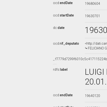
ocd:
endDate
19680604
ocd:
startDate
19630701
1963
dc:
date
ocd:
rif_deputato
<http://dati.c
FELICIANO GR
_:f7779d7299f6010c5c417115224
LUIGI
rdfs:
label
20.01
ocd:
endDate
19640120