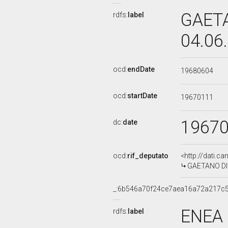
GAETA
rdfs:
label
04.06
ocd:
endDate
19680604
ocd:
startDate
19670111
1967
dc:
date
ocd:
rif_deputato
<http://dati.c
GAETANO DI L
_:6b546a70f24ce7aea16a72a217c
ENEA 
rdfs:
label