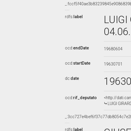
_:fccf5f40ae3b83239845e9086839
LUIGI
rdfs:
label
04.06
ocd:
endDate
19680604
ocd:
startDate
19630701
1963
dc:
date
ocd:
rif_deputato
<http://dati.c
LUIGI GIRARD
_:3cc727e4bef6f37c77db8054c7e2
rdfs:
label