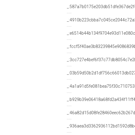
_:587a7b0175e203db51dfe367de2f
_:4910b223cbba7c045ce2044c72a
_:e6514b44b134f9704e93d11e080
_:fccf5f40ae3b83239845e9086839
_:3cc727e4bef6f37c77db8054c7e2
_:03b59d50b2d1df756c66013db02
_:4a1a91d5fe081bea75f30c71075
_:b929b39e06418a68fd2a434f11ff
_:46a82d15d08fe28460eec62b267
_:936aea3d3362936112bd1592d8b