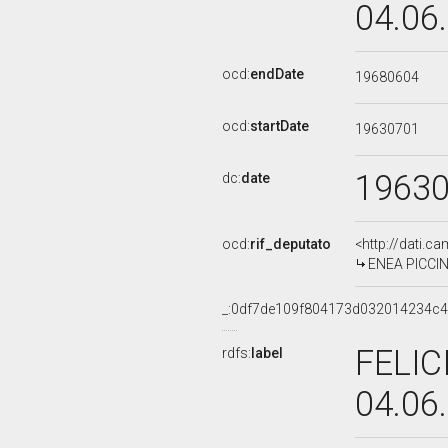
04.06
ocd:
endDate
19680604
ocd:
startDate
19630701
1963
dc:
date
ocd:
rif_deputato
<http://dati.c
ENEA PICCINE
_:0df7de109f804173d032014234c
FELIC
rdfs:
label
04.06