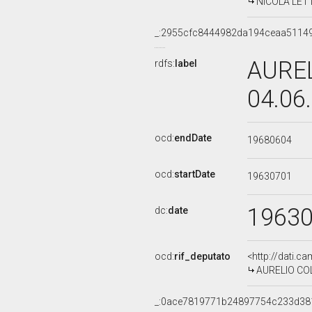
NICOLA LETTI
_:2955cfc8444982da194ceaa5114
AUREL
rdfs:
label
04.06
ocd:
endDate
19680604
ocd:
startDate
19630701
1963
dc:
date
ocd:
rif_deputato
<http://dati.c
AURELIO COLL
_:0ace7819771b24897754c233d38