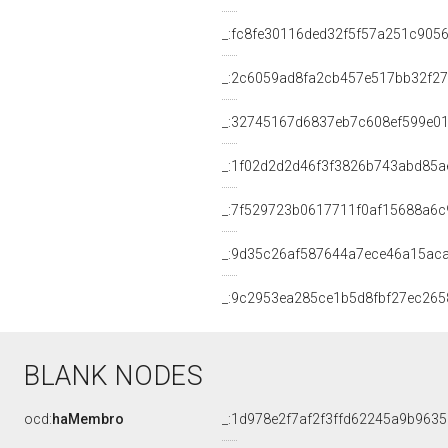
_:fc8fe30116ded32f5f57a251c905
_:2c6059ad8fa2cb457e517bb32f27
_:32745167d6837eb7c608ef599e0
_:1f02d2d2d46f3f3826b743abd85a
_:7f529723b0617711f0af15688a6c
_:9d35c26af587644a7ece46a15ac
_:9c2953ea285ce1b5d8fbf27ec265
BLANK NODES
ocd:
haMembro
_:1d978e2f7af2f3ffd62245a9b963