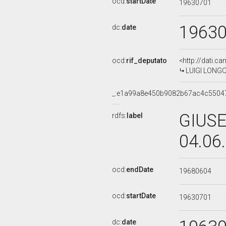
ocd:
startDate
19630701
1963
dc:
date
ocd:
rif_deputato
<http://dati.c
LUIGI LONGO,
_:e1a99a8e450b9082b67ac4c5504
GIUSE
rdfs:
label
04.06
ocd:
endDate
19680604
ocd:
startDate
19630701
dc:
date