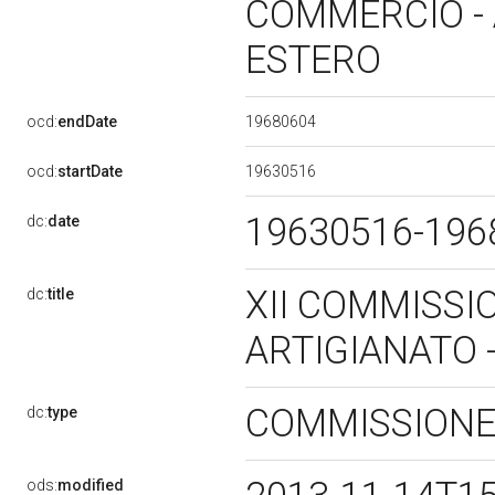
COMMERCIO - 
ESTERO
19680604
ocd:
endDate
19630516
ocd:
startDate
19630516-19
dc:
date
XII COMMISSI
dc:
title
ARTIGIANATO
COMMISSION
dc:
type
ods:
modified