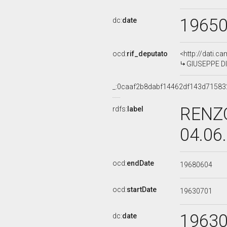
1965
dc:
date
ocd:
rif_deputato
<http://dati.c
GIUSEPPE DI 
_:0caaf2b8dabf14462df143d71583
RENZO
rdfs:
label
04.06
ocd:
endDate
19680604
ocd:
startDate
19630701
1963
dc:
date