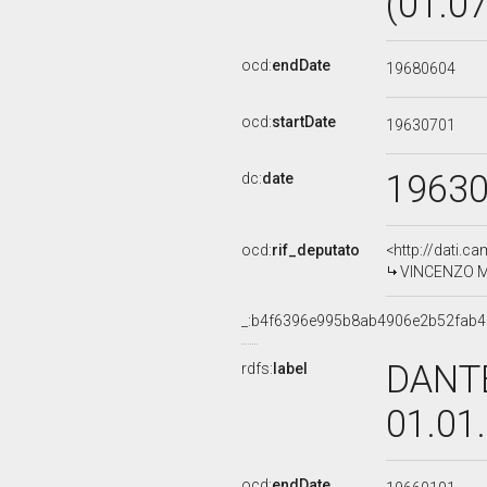
(01.0
ocd:
endDate
19680604
ocd:
startDate
19630701
1963
dc:
date
ocd:
rif_deputato
<http://dati.c
VINCENZO MA
_:b4f6396e995b8ab4906e2b52fab
DANTE
rdfs:
label
01.01
ocd:
endDate