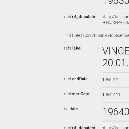
1963
ocd:
rif_deputato
<http://dati.c
GIUSEPPE BAS
_:43108e17c527fd6abeb4cbecef55
VINCE
rdfs:
label
20.01
ocd:
endDate
19650120
ocd:
startDate
19640121
1964
dc:
date
ocd:
rif_deputato
<http://dati.c