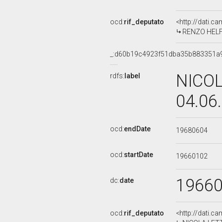
ocd:
rif_deputato
<http://dati.c
RENZO HELFER
_:d60b19c4923f51dba35b883351a
NICOL
rdfs:
label
04.06
ocd:
endDate
19680604
ocd:
startDate
19660102
1966
dc:
date
ocd:
rif_deputato
<http://dati.c