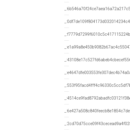
_:6b546a70f24ce7aea16a72a217c
_:0df7de109f804173d032014234c
_:f7779d7299f6010c5c417115224
_:e1a99a8e450b9082b67ac4c5504
_:43108e17c527fd6abeb4cbecef55
_:e4647dfe003553fe307dec4b74a0
_:553f95facd4fff4c96330c5cc5df7
_:4514ce9fad8792abadfc03121f38
_:6e427a508c840feecb8e1854c7de
_:2cd70d75cce09f43cecead9a4f02