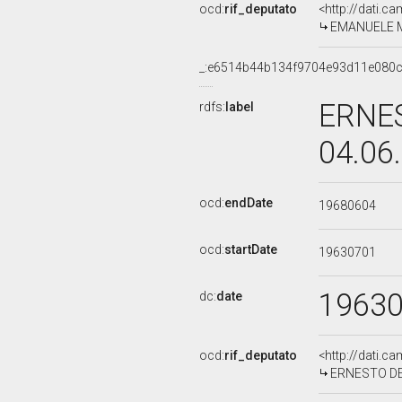
ocd:
rif_deputato
<http://dati.c
EMANUELE MA
_:e6514b44b134f9704e93d11e080
ERNES
rdfs:
label
04.06
ocd:
endDate
19680604
ocd:
startDate
19630701
1963
dc:
date
ocd:
rif_deputato
<http://dati.c
ERNESTO DE M