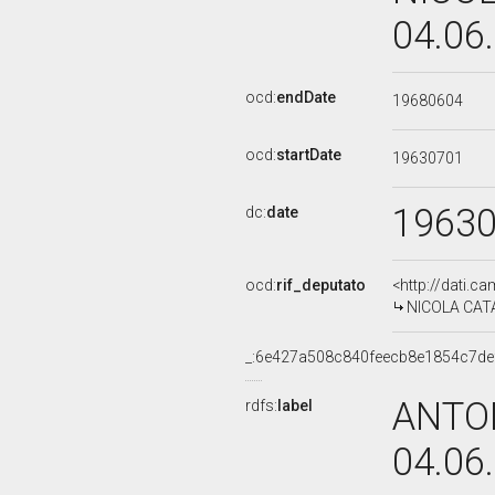
04.06
ocd:
endDate
19680604
ocd:
startDate
19630701
1963
dc:
date
ocd:
rif_deputato
<http://dati.c
NICOLA CATAL
_:6e427a508c840feecb8e1854c7de
ANTON
rdfs:
label
04.06