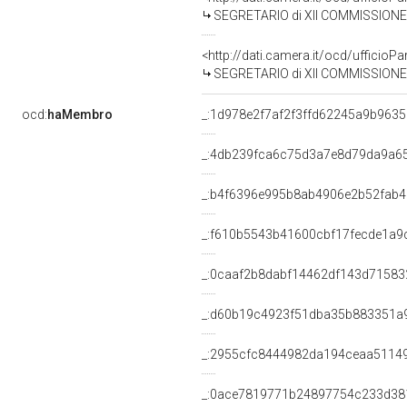
SEGRETARIO di XII COMMISSIONE INDUSTR
<http://dati.camera.it/ocd/uffici
SEGRETARIO di XII COMMISSIONE INDUSTR
ocd:
haMembro
_:1d978e2f7af2f3ffd62245a9b963
_:4db239fca6c75d3a7e8d79da9a6
_:b4f6396e995b8ab4906e2b52fab
_:f610b5543b41600cbf17fecde1a9
_:0caaf2b8dabf14462df143d71583
_:d60b19c4923f51dba35b883351a
_:2955cfc8444982da194ceaa5114
_:0ace7819771b24897754c233d38