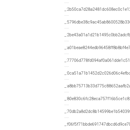
_:2b50ca7d28a2481dc608ec0c1e1
_:5796dbe38c9ac45ab8600528b33
_:2be43a01a1d21b1495c0bb2adcf
_:a01beae8244edb96458ff8b8bf4e
_:77706d778fd094af0a061dde1c5
_:0ca51a71b1452d2c026d06c4efb
_:a8bb75713b33d775c88652aafb2
_:80e830c6fc28eca757f16b5ce1c8
_:70db2a8d2dc8b14599be1b54039
_:f06f5f71bbde691747dbcd6d9ce7