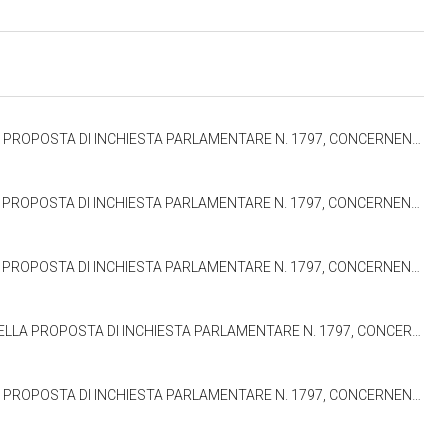
, CONCERNENTI LE ABITAZIONI DELLA GENTE RURALE, CARLO RICCA (22.07.1959-15.05.1963)
ENTI LE ABITAZIONI DELLA GENTE RURALE, GIUSEPPE CODACCI PISANELLI (22.07.1959-05.12.1960)
ONCERNENTI LE ABITAZIONI DELLA GENTE RURALE, GIUSEPPE BELOTTI (05.12.1960-15.05.1963)
7, CONCERNENTI LE ABITAZIONI DELLA GENTE RURALE, ETTORE CALVI (22.07.1959-26.07.1960)
ONCERNENTI LE ABITAZIONI DELLA GENTE RURALE, FERNANDO DE MARZI (22.07.1959-15.05.1963)