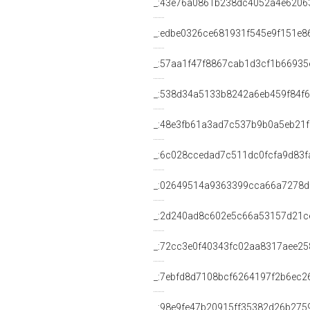
_:43e76a0861b238dc4052a4e6206
_:edbe0326ce681931f545e9f151e8
_:57aa1f47f8867cab1d3cf1b66935
_:538d34a5133b8242a6eb459f84f
_:48e3fb61a3ad7c537b9b0a5eb21
_:6c028ccedad7c511dc0fcfa9d83f
_:02649514a9363399cca66a7278d
_:2d240ad8c602e5c66a53157d21c
_:72cc3e0f40343fc02aa8317aee25
_:7ebfd8d7108bcf6264197f2b6ec2
_:98e9fe47b20915ff35382d26b275