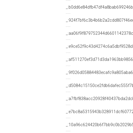
_:b0dd6e84dfb47df4a8bab699246b
_:924f7bf6c3b4b6b2a2cdd807f46e
_:aa06f9f879752344d6601142378c
_:e9ce52f9c43d4274c6a5dbf9528d
_:af511270ef3d71d3da1963bb985
_:9f026d05884483ecafc9a805aba
_:d5084c15150ce2fdb6dafec555f7
_:a7fbf838acc20928f40437bda2dc
_:e7bc8a5315943b328911dcf6077
_:10a96c624420b6f7bb9c0b2029b