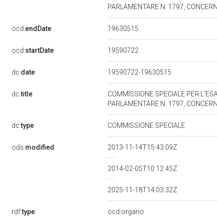
PARLAMENTARE N. 1797, CONCERN
19630515
ocd:
endDate
19590722
ocd:
startDate
dc:
date
19590722-19630515
dc:
title
COMMISSIONE SPECIALE PER L'ESA
PARLAMENTARE N. 1797, CONCERN
dc:
type
COMMISSIONE SPECIALE
ods:
modified
2013-11-14T15:43:09Z
2014-02-05T10:12:45Z
2025-11-18T14:03:32Z
rdf:
type
ocd:organo