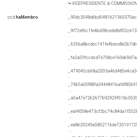
VICEPRESIDENTE di COMMISSIONE SPECIALE PER L
ocd:
haMembro
_:90dc3548d6bd5481621360370a
_:9f72ef6c1fe4bd38cede8df02c613
_:6356a8bcebc141fe4bece8e2b7d
_:fa2a59fccdcd7e708ce160eb9d7a
_:479045cb68a2003a46d485e4ca3
_:74b5a00f88fa3444841bafdf85b9
_:a5a47e72b2677b92929f518c053
_:eaf4058e473cf2bc74c84da1f552
_:ea8620249a5852116de72019172