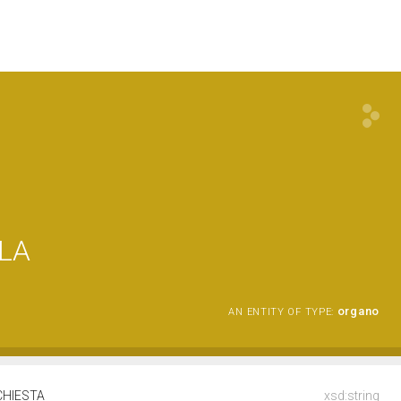
LA
organo
AN ENTITY OF TYPE:
CHIESTA
xsd:string