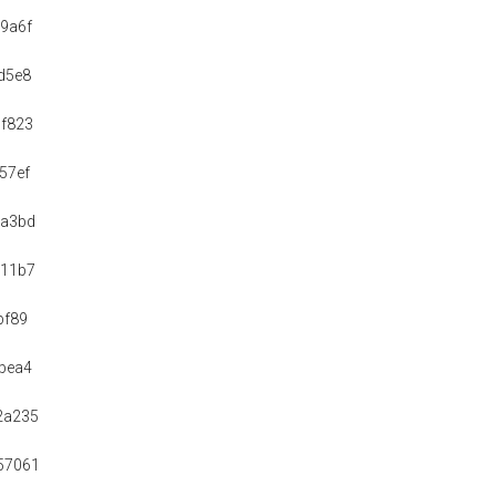
9a6f
d5e8
f823
57ef
6a3bd
611b7
bf89
bea4
2a235
57061