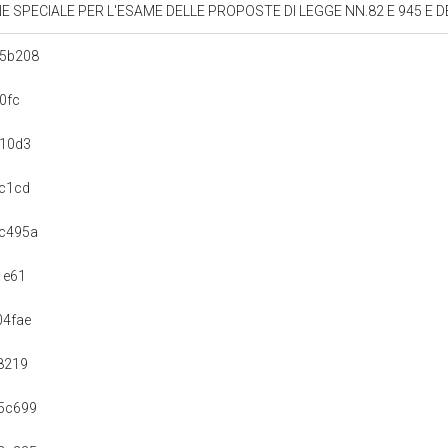
'ESAME DELLE PROPOSTE DI LEGGE NN.82 E 945 E DELLA PROPOSTA DI INCHIESTA PARLAMENTARE N. 179
c5b208
0fc
b10d3
c1cd
c495a
1e61
04fae
8219
5c699