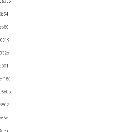
3a335
6b54
eb80
60019
f332b
a001
cf180
e6bbb
8802
665e
9ceb