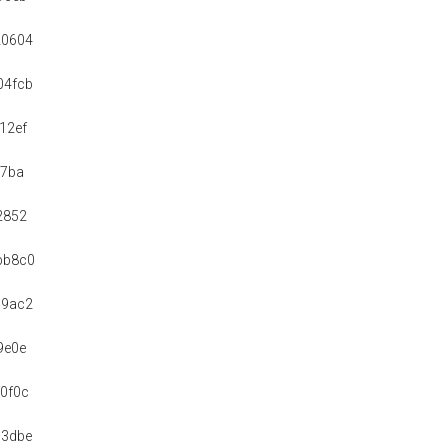
20604
04fcb
12ef
e7ba
2852
bb8c0
59ac2
9e0e
0f0c
33dbe