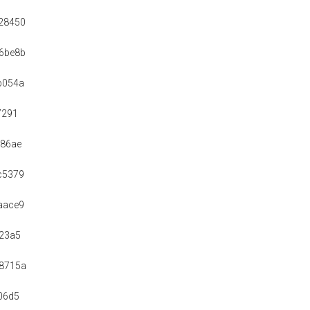
28450
6be8b
b054a
7291
186ae
c5379
aace9
23a5
8715a
06d5