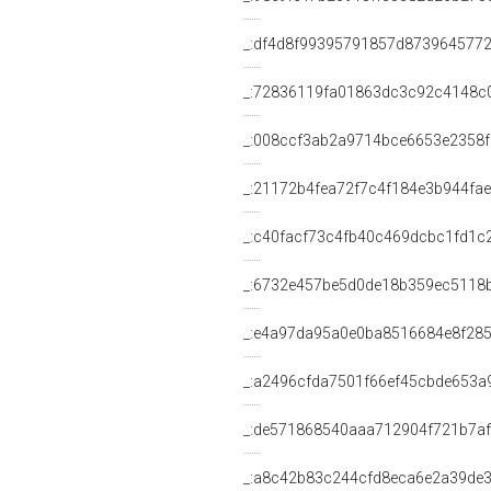
_:df4d8f99395791857d873964577
_:72836119fa01863dc3c92c4148c
_:008ccf3ab2a9714bce6653e2358f
_:21172b4fea72f7c4f184e3b944fa
_:c40facf73c4fb40c469dcbc1fd1c
_:6732e457be5d0de18b359ec5118
_:e4a97da95a0e0ba8516684e8f28
_:a2496cfda7501f66ef45cbde653a
_:de571868540aaa712904f721b7af
_:a8c42b83c244cfd8eca6e2a39de