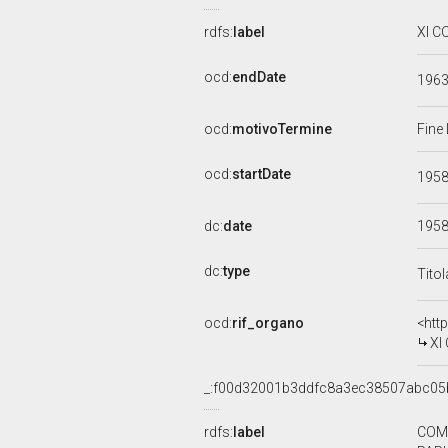
rdfs:
label
XI C
ocd:
endDate
196
ocd:
motivoTermine
Fine
ocd:
startDate
195
dc:
date
195
dc:
type
Tito
ocd:
rif_organo
<htt
XI
_:f00d32001b3ddfc8a3ec38507abc05
rdfs:
label
COMM