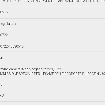
AMENTARE N. 1797, CONCERNENTI LE ABITAZIONI DELLA GENTE RURAL
30515
 Legislatura
90722
90722-19630515
lare
p://dati.camera.it/ocd/organo.rdf/o3_812>
MISSIONE SPECIALE PER L'ESAME DELLE PROPOSTE DI LEGGE NN.82 E 945 E DELLA PROPOSTA DI INCHIE
7d
TRO