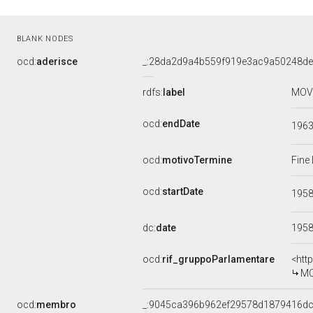
BLANK NODES
ocd:
aderisce
_:28da2d9a4b559f919e3ac9a50248de
rdfs:
label
MOVI
ocd:
endDate
196
ocd:
motivoTermine
Fine
ocd:
startDate
195
dc:
date
195
ocd:
rif_gruppoParlamentare
<htt
MO
ocd:
membro
_:9045ca396b962ef29578d1879416d