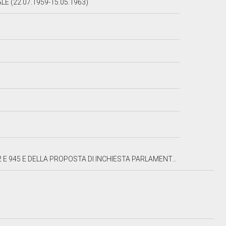
E (22.07.1959-15.05.1963)
STA PARLAMENTARE N. 1797, CONCERNENTI LE ABITAZIONI DELLA GENTE RURALE