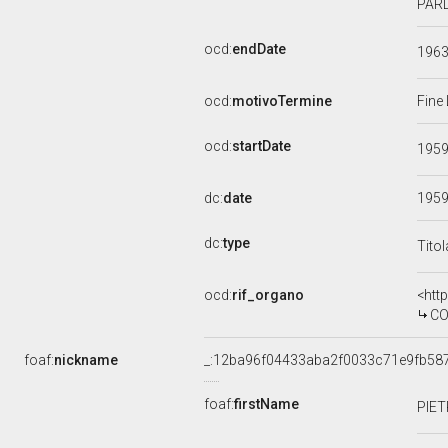
PARL
ocd:
endDate
196
ocd:
motivoTermine
Fine
ocd:
startDate
195
dc:
date
195
dc:
type
Tito
ocd:
rif_organo
<htt
COM
foaf:
nickname
_:12ba96f04433aba2f0033c71e9fb58
foaf:
firstName
PIE