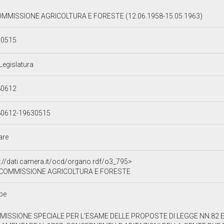
OMMISSIONE AGRICOLTURA E FORESTE (12.06.1958-15.05.1963)
30515
 Legislatura
80612
80612-19630515
lare
p://dati.camera.it/ocd/organo.rdf/o3_795>
 COMMISSIONE AGRICOLTURA E FORESTE
be
ISSIONE SPECIALE PER L'ESAME DELLE PROPOSTE DI LEGGE NN.82 E