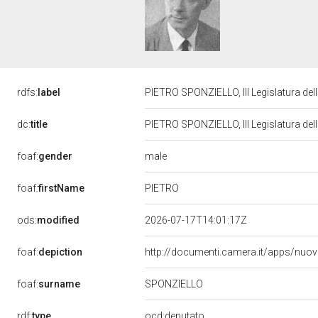
rdfs:
label
PIETRO SPONZIELLO, III Legislatura del
dc:
title
PIETRO SPONZIELLO, III Legislatura del
male
foaf:
gender
PIETRO
foaf:
firstName
ods:
modified
2026-07-17T14:01:17Z
foaf:
depiction
http://documenti.camera.it/apps/nuo
foaf:
surname
SPONZIELLO
rdf:
type
ocd:deputato