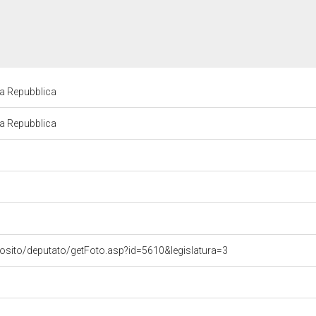
la Repubblica
la Repubblica
vosito/deputato/getFoto.asp?id=5610&legislatura=3