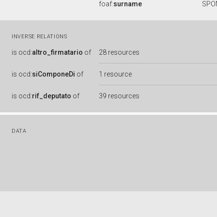
foaf:
surname
SPO
INVERSE RELATIONS
is
ocd:
altro_firmatario
of
28 resources
is
ocd:
siComponeDi
of
1 resource
is
ocd:
rif_deputato
of
39 resources
DATA