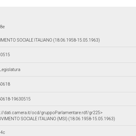
8e
MENTO SOCIALE ITALIANO (18.06.1958-15.05.1963)
30515
 Legislatura
80618
80618-19630515
p://dati.camera.it/ocd/gruppoParlamentare.rdf/gr225>
VIMENTO SOCIALE ITALIANO (MSI) (18.06.1958-15.05.1963)
c4c