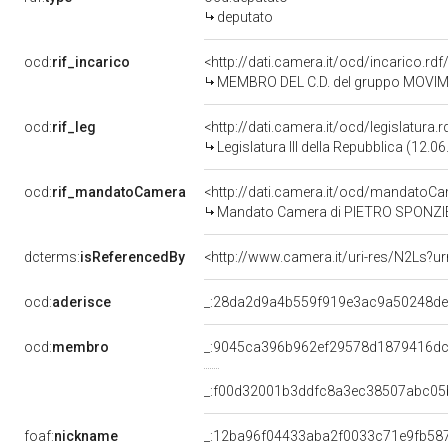
deputato
ocd:
rif_incarico
<http://dati.camera.it/ocd/incarico.
MEMBRO DEL C.D. del gruppo MOVIM
ocd:
rif_leg
<http://dati.camera.it/ocd/legislatura.
Legislatura III della Repubblica (12.
ocd:
rif_mandatoCamera
<http://dati.camera.it/ocd/mandato
Mandato Camera di PIETRO SPONZIELLO
dcterms:
isReferencedBy
<http://www.camera.it/uri-res/N2Ls?ur
ocd:
aderisce
_:28da2d9a4b559f919e3ac9a50248de
ocd:
membro
_:9045ca396b962ef29578d1879416d
_:f00d32001b3ddfc8a3ec38507abc05
foaf:
nickname
_:12ba96f04433aba2f0033c71e9fb58