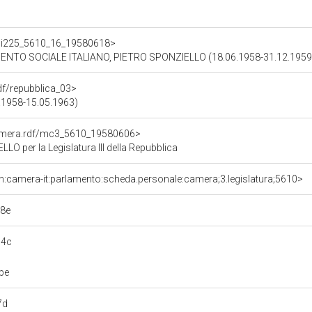
rdf/i225_5610_16_19580618>
ENTO SOCIALE ITALIANO, PIETRO SPONZIELLO (18.06.1958-31.12.1959
rdf/repubblica_03>
06.1958-15.05.1963)
Camera.rdf/mc3_5610_19580606>
 per la Legislatura III della Repubblica
n:camera-it:parlamento:scheda.personale:camera;3.legislatura;5610>
8e
c4c
be
7d