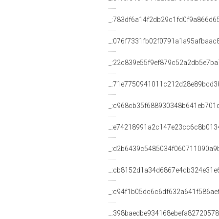
_:783df6a14f2db29c1fd0f9a866d6
_:076f7331fb02f0791a1a95afbaac
_:22c839e55f9ef879c52a2db5e7ba
_:71e7750941011c212d28e89bcd3
_:c968cb35f688930348b641eb701
_:e74218991a2c147e23cc6c8b013
_:d2b6439c5485034f060711090a9
_:cb8152d1a34d6867e4db324e31e
_:c94f1b05dc6c6df632a641f586ae
_:398baedbe934168ebefa8272057