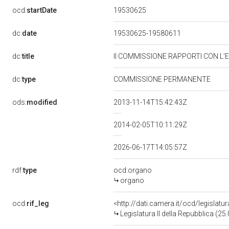
19530625
ocd:
startDate
dc:
date
19530625-19580611
dc:
title
II COMMISSIONE RAPPORTI CON L'
dc:
type
COMMISSIONE PERMANENTE
ods:
modified
2013-11-14T15:42:43Z
2014-02-05T10:11:29Z
2026-06-17T14:05:57Z
rdf:
type
ocd:organo
organo
ocd:
rif_leg
<http://dati.camera.it/ocd/legislatu
Legislatura II della Repubblica (2