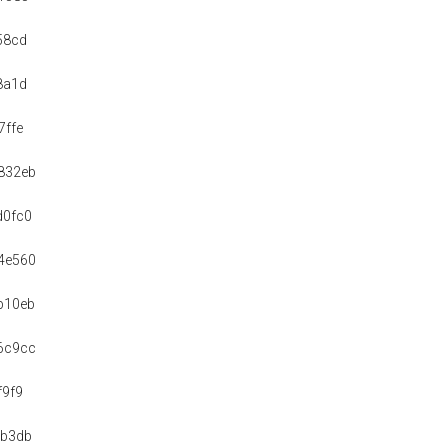
58cd
8a1d
7ffe
832eb
d0fc0
4e560
b10eb
6c9cc
f9f9
8b3db