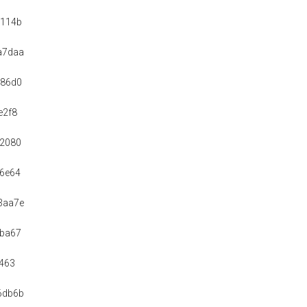
9114b
a7daa
986d0
e2f8
52080
6e64
3aa7e
5ba67
9463
6db6b