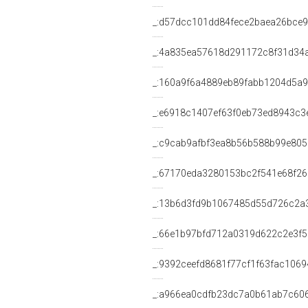
_:d57dcc101dd84fece2baea26bce
_:4a835ea57618d291172c8f31d34
_:160a9f6a4889eb89fabb1204d5a
_:e6918c1407ef63f0eb73ed8943c3
_:c9cab9afbf3ea8b56b588b99e80
_:67170eda3280153bc2f541e68f26
_:13b6d3fd9b1067485d55d726c2a
_:66e1b97bfd712a0319d622c2e3f
_:9392ceefd8681f77cf1f63fac106
_:a966ea0cdfb23dc7a0b61ab7c60