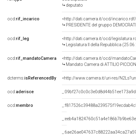
deputato
ocd:
rif_incarico
<http://dati.camera.it/ocd/incarico.
PRESIDENTE del gruppo DEMOCRATICO
ocd:
rif_leg
<http://dati.camera.it/ocd/legislatura.
Legislatura II della Repubblica (25.0
ocd:
rif_mandatoCamera
<http://dati.camera.it/ocd/mandato
Mandato Camera di ATTILIO PICCIONI p
dcterms:
isReferencedBy
<http://www.camera.it/uri-res/N2Ls?u
ocd:
aderisce
_:09bf27c0c0c3e0d8d44b51ee173a9d
ocd:
membro
_:f817526c39488a239575f19ecdab4c
_:eeb4a1824760c51a4e186b7b9be63
_:6ae26ae047637c88222aa34ca27a5