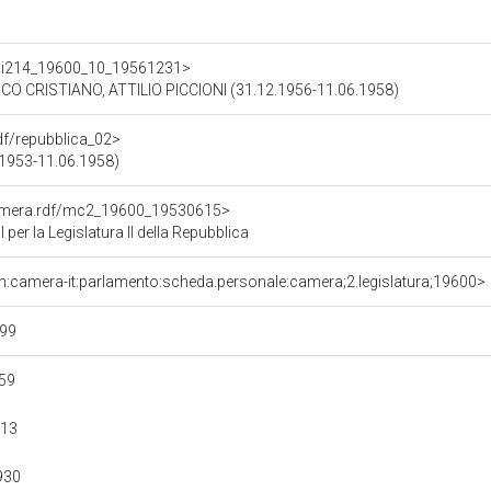
rdf/i214_19600_10_19561231>
 CRISTIANO, ATTILIO PICCIONI (31.12.1956-11.06.1958)
rdf/repubblica_02>
6.1953-11.06.1958)
Camera.rdf/mc2_19600_19530615>
er la Legislatura II della Repubblica
rn:camera-it:parlamento:scheda.personale:camera;2.legislatura;19600>
99
59
e13
930