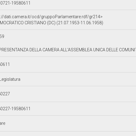
30721-19580611
p://dati.camera.it/ocd/gruppoParlamentare.rdf/gr214>
MOCRATICO CRISTIANO (DC) (21.07.1953-11.06.1958)
59
RESENTANZA DELLA CAMERA ALL'ASSEMBLEA UNICA DELLE COMUNITÀ
80611
 Legislatura
80227
80227-19580611
lare