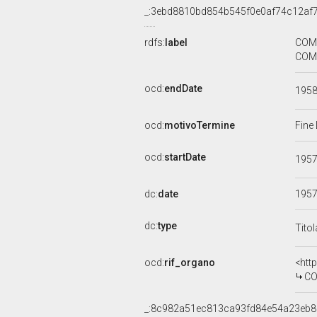
_:3ebd8810bd854b545f0e0af74c12af
rdfs:
label
COMM
COMU
ocd:
endDate
195
ocd:
motivoTermine
Fine
ocd:
startDate
195
dc:
date
195
dc:
type
Tito
ocd:
rif_organo
<htt
CO
_:8c982a51ec813ca93fd84e54a23eb8