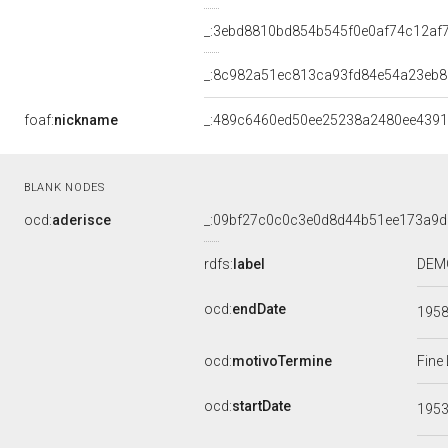
_:3ebd8810bd854b545f0e0af74c12af
_:8c982a51ec813ca93fd84e54a23eb8
foaf:
nickname
_:489c6460ed50ee25238a2480ee439
BLANK NODES
ocd:
aderisce
_:09bf27c0c0c3e0d8d44b51ee173a9d
rdfs:
label
DEMO
ocd:
endDate
195
ocd:
motivoTermine
Fine
ocd:
startDate
195