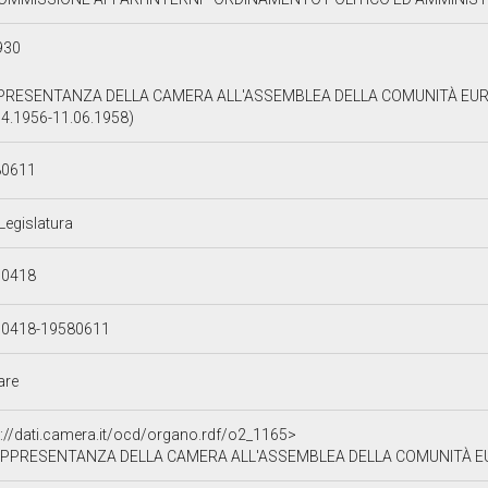
930
PRESENTANZA DELLA CAMERA ALL'ASSEMBLEA DELLA COMUNITÀ EURO
04.1956-11.06.1958)
80611
 Legislatura
60418
60418-19580611
lare
p://dati.camera.it/ocd/organo.rdf/o2_1165>
PPRESENTANZA DELLA CAMERA ALL'ASSEMBLEA DELLA COMUNITÀ EU