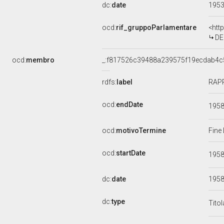
dc:
date
195
ocd:
rif_gruppoParlamentare
<htt
DE
ocd:
membro
_:f817526c39488a239575f19ecdab4c
rdfs:
label
RAPP
ocd:
endDate
195
ocd:
motivoTermine
Fine
ocd:
startDate
195
dc:
date
195
dc:
type
Tito