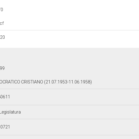
70
cf
120
99
CRATICO CRISTIANO (21.07.1953-11.06.1958)
80611
 Legislatura
30721