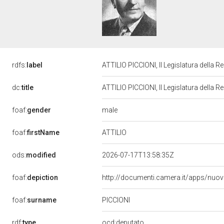
rdfs:
label
ATTILIO PICCIONI, II Legislatura della 
dc:
title
ATTILIO PICCIONI, II Legislatura della 
male
foaf:
gender
ATTILIO
foaf:
firstName
ods:
modified
2026-07-17T13:58:35Z
foaf:
depiction
http://documenti.camera.it/apps/nuo
PICCIONI
foaf:
surname
rdf:
type
ocd:deputato