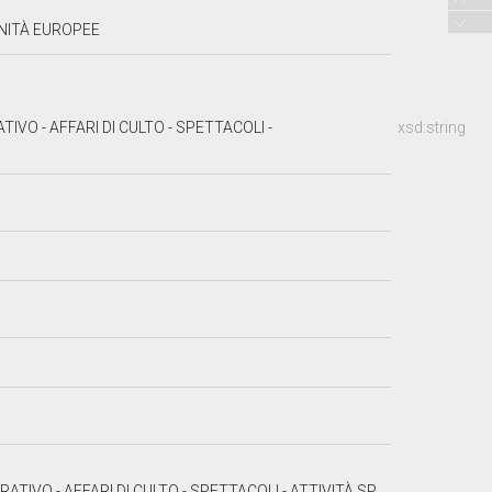
NITÀ EUROPEE
VO - AFFARI DI CULTO - SPETTACOLI -
xsd:string
FARI DI CULTO - SPETTACOLI - ATTIVITÀ SPORTIVE - STAMPA