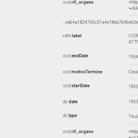
ocd:
rif_organo
<htt
RA
_:eeb4a1824760c51a4e186b7b9be63
rdfs:
label
I CO
ATTI
ocd:
endDate
195
ocd:
motivoTermine
Cess
ocd:
startDate
195
dc:
date
195
dc:
type
Tito
ocd:
rif_organo
<htt
I 