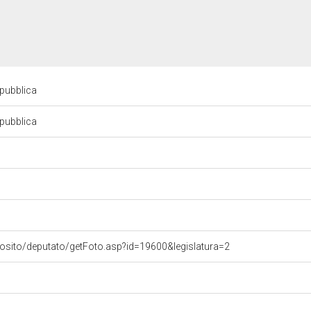
Repubblica
Repubblica
vosito/deputato/getFoto.asp?id=19600&legislatura=2