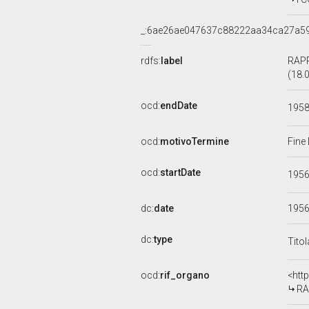
_:6ae26ae047637c88222aa34ca27a5
rdfs:
label
RAP
(18.
ocd:
endDate
195
ocd:
motivoTermine
Fine
ocd:
startDate
195
dc:
date
195
dc:
type
Tito
ocd:
rif_organo
<htt
RA