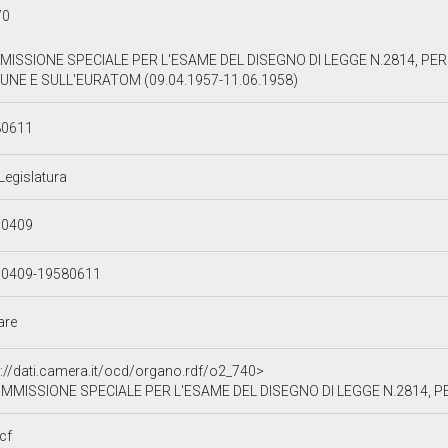
70
ISSIONE SPECIALE PER L'ESAME DEL DISEGNO DI LEGGE N.2814, PER
NE E SULL'EURATOM (09.04.1957-11.06.1958)
80611
 Legislatura
70409
70409-19580611
lare
p://dati.camera.it/ocd/organo.rdf/o2_740>
MMISSIONE SPECIALE PER L'ESAME DEL DISEGNO DI LEGGE N.2814, PER LA RA
cf