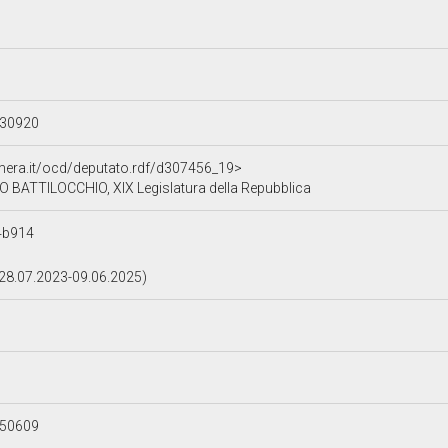
230920
amera.it/ocd/deputato.rdf/d307456_19>
BATTILOCCHIO, XIX Legislatura della Repubblica
4b914
(28.07.2023-09.06.2025)
250609