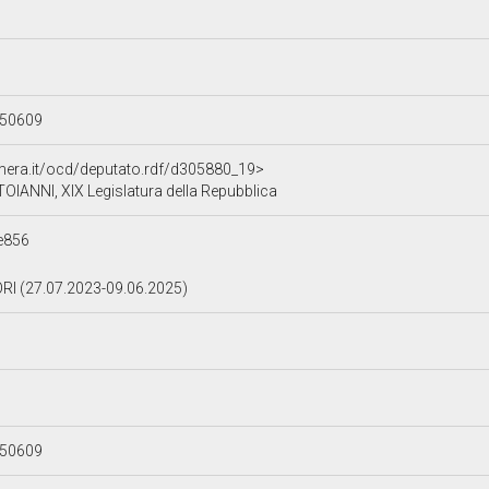
250609
amera.it/ocd/deputato.rdf/d305880_19>
IANNI, XIX Legislatura della Repubblica
e856
I (27.07.2023-09.06.2025)
250609