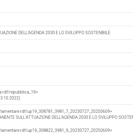
AZIONE DELL'AGENDA 2030 E LO SVILUPPO SOSTENIBILE
ra.rdf/repubblica_19>
13.10.2022)
ioParlamentare.rdf/up19_308781_3981_7_20230727_20250609>
ENTE SULL'ATTUAZIONE DELL'AGENDA 2030 E LO SVILUPPO SOSTENIBI
ioParlamentare.rdf/up19_308822_3981_9_20230727_20250609>