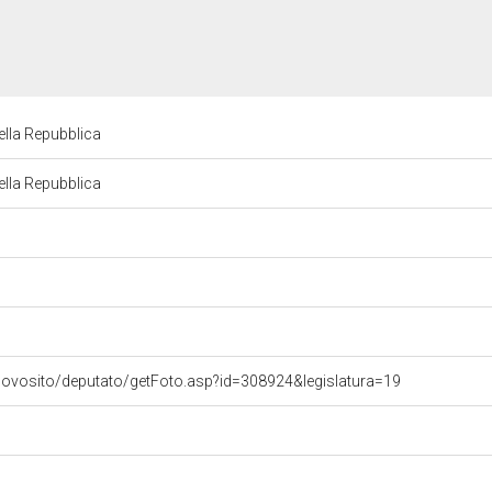
ella Repubblica
ella Repubblica
uovosito/deputato/getFoto.asp?id=308924&legislatura=19