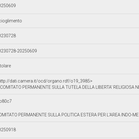
0250609
cioglimento
0230728
0230728-20250609
tolare
http://dati.camera.it/ocd/organo.rdf/o19_3985>
COMITATO PERMANENTE SULLA TUTELA DELLA LIBERTA' RELIGIOSA 
b80c7
OMITATO PERMANENTE SULLA POLITICA ESTERA PER L'AREA INDO-ME
0250918