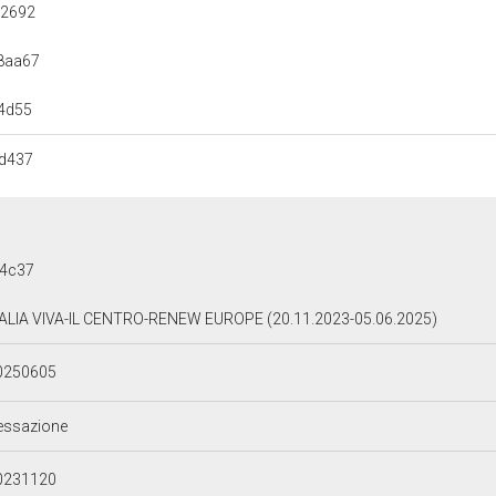
b2692
8aa67
4d55
d437
c4c37
TALIA VIVA-IL CENTRO-RENEW EUROPE (20.11.2023-05.06.2025)
0250605
essazione
0231120