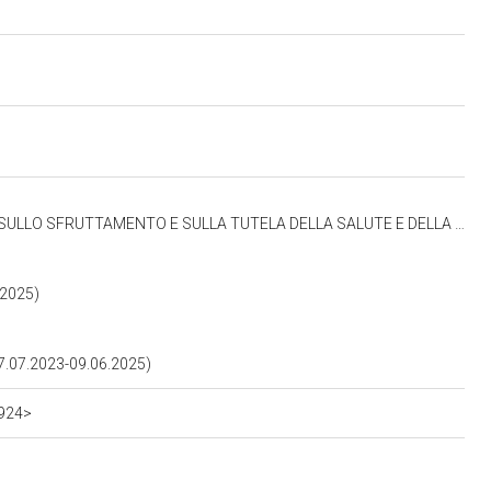
 SICUREZZA NEI LUOGHI DI LAVORO PUBBLICI E PRIVATI, NAIKE GRUPPIONI (27.06.2023-05.06.2025)
.2025)
07.2023-09.06.2025)
8924>