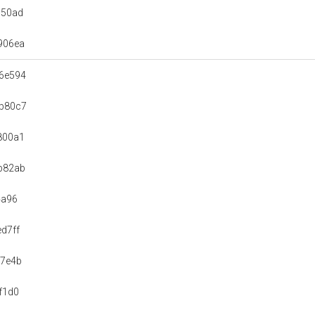
050ad
906ea
6e594
b80c7
800a1
b82ab
4a96
d7ff
d7e4b
f1d0