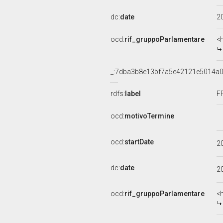
dc:
date
2
ocd:
rif_gruppoParlamentare
<
_:7dba3b8e13bf7a5e42121e5014a
rdfs:
label
F
ocd:
motivoTermine
ocd:
startDate
2
dc:
date
2
ocd:
rif_gruppoParlamentare
<