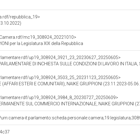
ra.rdf/repubblica_19>
13.10.2022)
atoCamera.rdf/mc19_308924_20221010>
I per la Legislatura XIX della Repubblica
ioParlamentare.rdf/up19_308924_3921_23_20230627_20250605>
IESTA SULLE CONDIZIONI DI LAVORO IN ITALIA, SULLO SFRUTTAMENTO E SULLA TUTELA DELLA SALUTE E DELLA
ioParlamentare.rdf/up19_308924_3503_25_20231123_20250605>
(AFFARI ESTERI E COMUNITARI), NAIKE GRUPPIONI (23.11.2023-05.06
ioParlamentare.rdf/up19_308924_3984_8_20230727_20250609>
ERMANENTE SUL COMMERCIO INTERNAZIONALE, NAIKE GRUPPIONI (27.
?urn:camera-it:parlamento:scheda.personale:camera;19.legislatura;30
c4c37