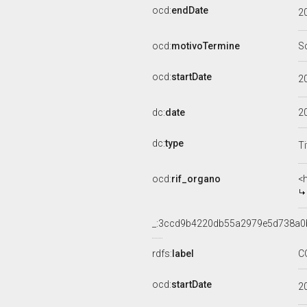
ocd:
endDate
2
ocd:
motivoTermine
S
ocd:
startDate
2
dc:
date
2
dc:
type
Ti
ocd:
rif_organo
<
_:3ccd9b4220db55a2979e5d738a0
rdfs:
label
C
ocd:
startDate
2