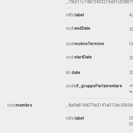
_:7fb011c74873403214d37c02807
rdfs:
label
A
ocd:
endDate
2
ocd:
motivoTermine
C
ocd:
startDate
2
dc:
date
2
ocd:
rif_gruppoParlamentare
<
ocd:
membro
_:8a9a814d079e3141a013dc30656
rdfs:
label
C
0