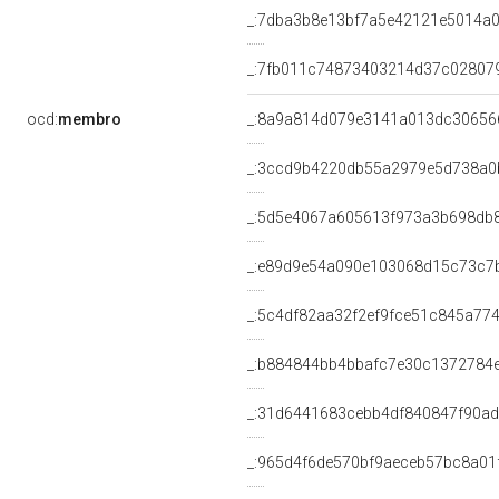
_:7dba3b8e13bf7a5e42121e5014a
_:7fb011c74873403214d37c02807
ocd:
membro
_:8a9a814d079e3141a013dc30656
_:3ccd9b4220db55a2979e5d738a0
_:5d5e4067a605613f973a3b698db
_:e89d9e54a090e103068d15c73c7
_:5c4df82aa32f2ef9fce51c845a77
_:b884844bb4bbafc7e30c1372784e
_:31d6441683cebb4df840847f90a
_:965d4f6de570bf9aeceb57bc8a01