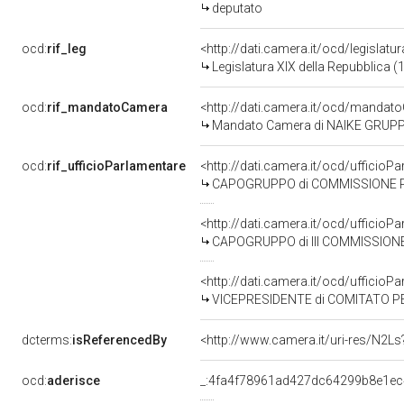
deputato
ocd:
rif_leg
<http://dati.camera.it/ocd/legislatu
Legislatura XIX della Repubblica (
ocd:
rif_mandatoCamera
<http://dati.camera.it/ocd/mand
Mandato Camera di NAIKE GRUPPION
ocd:
rif_ufficioParlamentare
<http://dati.camera.it/ocd/uffic
CAPOGRUPPO di COMMISSIONE PARLAMENTARE DI INCH
<http://dati.camera.it/ocd/uffic
CAPOGRUPPO di III COMMISSIONE 
<http://dati.camera.it/ocd/uffic
VICEPRESIDENTE di COMITATO P
dcterms:
isReferencedBy
<http://www.camera.it/uri-res/N2Ls
ocd:
aderisce
_:4fa4f78961ad427dc64299b8e1e