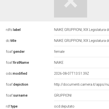
rdfs:
label
NAIKE GRUPPIONI, XIX Legislatura d
dc:
title
NAIKE GRUPPIONI, XIX Legislatura d
female
foaf:
gender
NAIKE
foaf:
firstName
ods:
modified
2026-08-07T13:51:39Z
foaf:
depiction
http://documenti.camera.it/apps/n
foaf:
surname
GRUPPIONI
rdf:
type
ocd:deputato