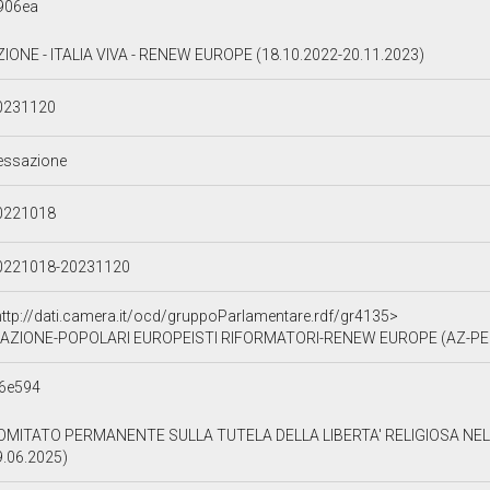
906ea
ZIONE - ITALIA VIVA - RENEW EUROPE (18.10.2022-20.11.2023)
0231120
essazione
0221018
0221018-20231120
http://dati.camera.it/ocd/gruppoParlamentare.rdf/gr4135>
AZIONE-POPOLARI EUROPEISTI RIFORMATORI-RENEW EUROPE (AZ-PER-
6e594
OMITATO PERMANENTE SULLA TUTELA DELLA LIBERTA' RELIGIOSA NEL
9.06.2025)