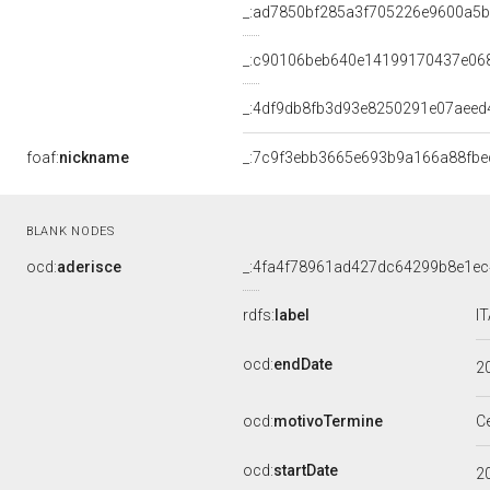
_:ad7850bf285a3f705226e9600a5
_:c90106beb640e14199170437e06
_:4df9db8fb3d93e8250291e07aeed
foaf:
nickname
_:7c9f3ebb3665e693b9a166a88fbe
BLANK NODES
ocd:
aderisce
_:4fa4f78961ad427dc64299b8e1e
rdfs:
label
I
ocd:
endDate
2
ocd:
motivoTermine
C
ocd:
startDate
2