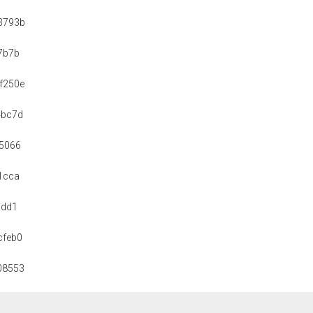
3793b
7b7b
f250e
4bc7d
5066
1cca
7dd1
cfeb0
08553