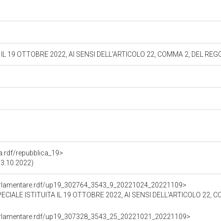
 IL 19 OTTOBRE 2022, AI SENSI DELL'ARTICOLO 22, COMMA 2, DEL R
ra.rdf/repubblica_19>
13.10.2022)
ioParlamentare.rdf/up19_302764_3543_9_20221024_20221109>
E ISTITUITA IL 19 OTTOBRE 2022, AI SENSI DELL'ARTICOLO 22, COMMA 2, DE
ioParlamentare.rdf/up19_307328_3543_25_20221021_20221109>