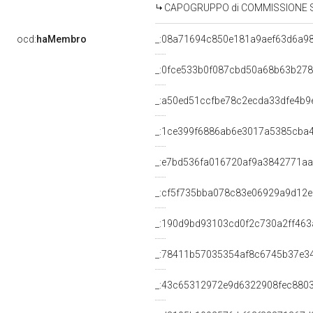
CAPOGRUPPO di COMMISSIONE SPECI
ocd:
haMembro
_:08a71694c850e181a9aef63d6a9
_:0fce533b0f087cbd50a68b63b278
_:a50ed51ccfbe78c2ecda33dfe4b9
_:1ce399f6886ab6e3017a5385cba
_:e7bd536fa016720af9a3842771a
_:cf5f735bba078c83e06929a9d12e
_:190d9bd93103cd0f2c730a2ff463
_:78411b57035354af8c6745b37e3
_:43c65312972e9d6322908fec880