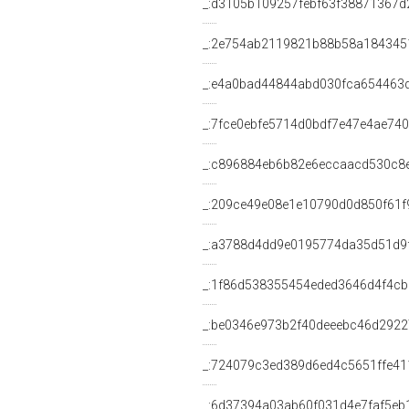
_:d3105b109257febf63f38871367d
_:2e754ab2119821b88b58a184345
_:e4a0bad44844abd030fca654463
_:7fce0ebfe5714d0bdf7e47e4ae74
_:c896884eb6b82e6eccaacd530c8
_:209ce49e08e1e10790d0d850f61f
_:a3788d4dd9e0195774da35d51d9
_:1f86d538355454eded3646d4f4c
_:be0346e973b2f40deeebc46d2922
_:724079c3ed389d6ed4c5651ffe41
_:6d37394a03ab60f031d4e7faf5eb