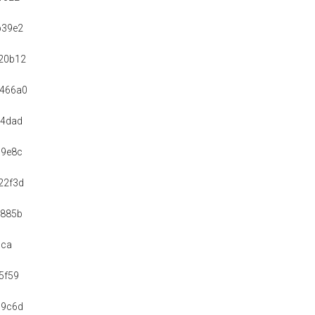
b39e2
20b12
7466a0
14dad
69e8c
22f3d
e885b
5ca
5f59
19c6d