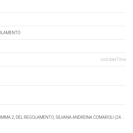
EGOLAMENTO
xsd:dateTime
L REGOLAMENTO, SILVANA ANDREINA COMAROLI (24.10.2022-09.11.2022)