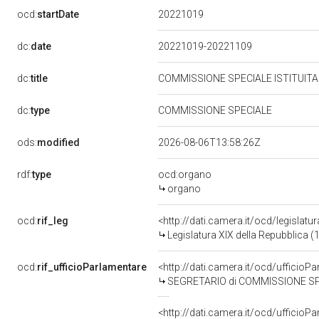
20221019
ocd:
startDate
dc:
date
20221019-20221109
dc:
title
COMMISSIONE SPECIALE ISTITUITA
dc:
type
COMMISSIONE SPECIALE
ods:
modified
2026-08-06T13:58:26Z
rdf:
type
ocd:organo
organo
ocd:
rif_leg
<http://dati.camera.it/ocd/legislatu
Legislatura XIX della Repubblica (
ocd:
rif_ufficioParlamentare
<http://dati.camera.it/ocd/uffic
SEGRETARIO di COMMISSIONE SPECIAL
<http://dati.camera.it/ocd/uffic