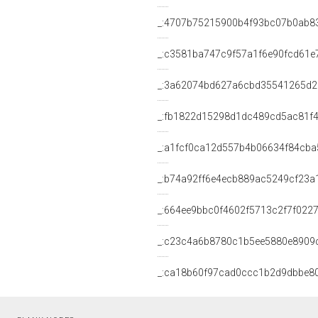
_:4707b75215900b4f93bc07b0ab8
_:c3581ba747c9f57a1f6e90fcd61e
_:3a62074bd627a6cbd35541265d2
_:fb1822d15298d1dc489cd5ac81f
_:a1fcf0ca12d557b4b06634f84cba
_:b74a92ff6e4ecb889ac5249cf23a
_:664ee9bbc0f4602f5713c2f7f022
_:c23c4a6b8780c1b5ee5880e8909
_:ca18b60f97cad0ccc1b2d9dbbe8