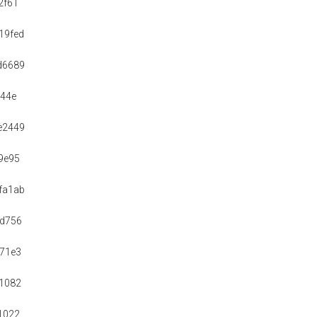
2f61
19fed
d6689
044e
e2449
9e95
fa1ab
bd756
71e3
1082
1022