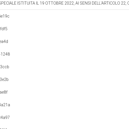
ALE ISTITUITA IL 19 OTTOBRE 2022, AI SENSI DELL'ARTICOLO 22, COMM
8e19c
fdf5
ea4d
41248
a3ccb
3e2b
ae8f
4a21a
34a97