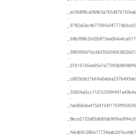
_:ec568f8ca084b3a765d976150ea
_:9782a5dc4b77095e34777d60ce3
_:68b398626d2b873aa0b4a4ca51
_:5893956f1bc6bf35604063820e2
_:076107e5ea05e7a77093b89389f
_:c802b0b21b69a0ebba237b493de
_:33954a5cc1107c59f9f491a49b4
_:fa685b4eaf156f154f1759ff0565f
_:8bce2132e83db83db9f06edf94c0
_:fe6db9c380a17724eab2d16ce9b