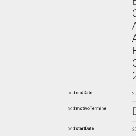
ocd:
endDate
2
ocd:
motivoTermine
ocd:
startDate
2