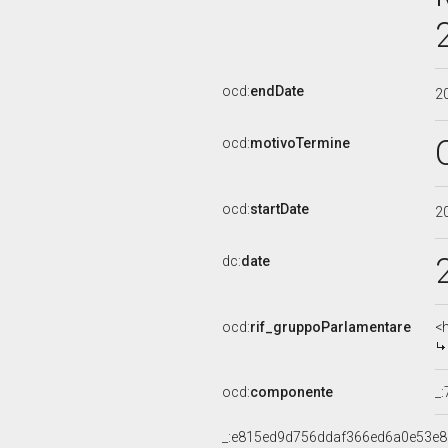
ocd:
endDate
2
ocd:
motivoTermine
ocd:
startDate
2
dc:
date
ocd:
rif_gruppoParlamentare
<
ocd:
componente
_
_:e815ed9d756ddaf366ed6a0e53e8