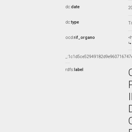
dc:
date
2
dc:
type
Ti
ocd:
rif_organo
<
_:1c1d5ce52949182d9e960716747
rdfs:
label