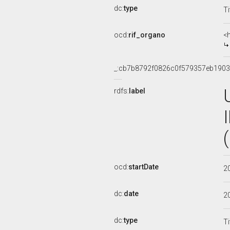
dc:
type
Ti
ocd:
rif_organo
<
_:cb7b8792f0826c0f579357eb190
rdfs:
label
ocd:
startDate
2
dc:
date
2
dc:
type
Ti