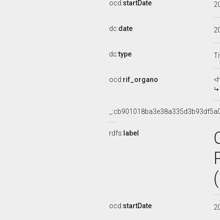
ocd:
startDate
2
dc:
date
2
dc:
type
Ti
ocd:
rif_organo
<
_:cb901018ba3e38a335d3b93df5a
rdfs:
label
ocd:
startDate
2