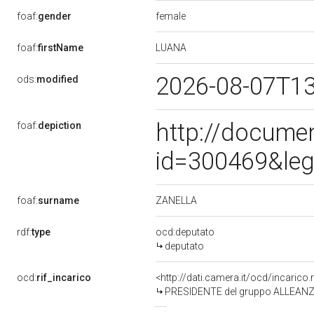
female
foaf:
gender
LUANA
foaf:
firstName
2026-08-07T1
ods:
modified
http://docume
foaf:
depiction
id=300469&leg
ZANELLA
foaf:
surname
rdf:
type
ocd:deputato
deputato
ocd:
rif_incarico
<http://dati.camera.it/ocd/incari
PRESIDENTE del gruppo ALLEANZ