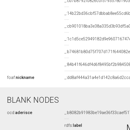
_:cb7b8792f0826c0f579357eb190
_:14b22bd36cbf57dbbab8ee55cd6
_:cb901018ba3e38a335d3b93df5a
_:1c1d5ce52949182d9e960716747
_:b74681b80d75f707d171f644082
_:84b41f646df4d6f8495bf2b98450
foaf:
nickname
_:dd8af444a31a4e1d142c8a6d2cc
BLANK NODES
ocd:
aderisce
_:b8082b91983be19ae36f33caef51
rdfs:
label