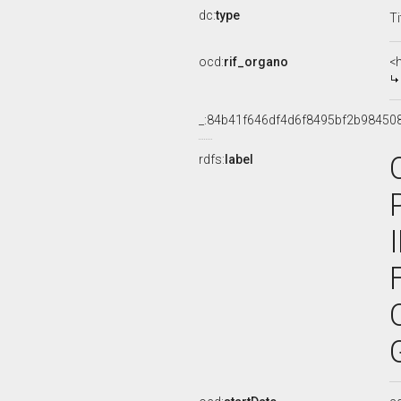
dc:
type
Ti
ocd:
rif_organo
<
_:84b41f646df4d6f8495bf2b98450
rdfs:
label