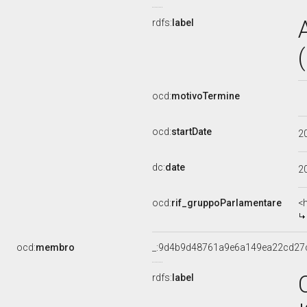
rdfs:
label
ocd:
motivoTermine
ocd:
startDate
2
dc:
date
2
ocd:
rif_gruppoParlamentare
<
ocd:
membro
_:9d4b9d48761a9e6a149ea22cd27
rdfs:
label