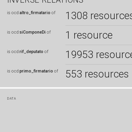
INVERSE RELATIONS
1308 resource
is
ocd:
altro_firmatario
of
1 resource
is
ocd:
siComponeDi
of
19953 resourc
is
ocd:
rif_deputato
of
553 resources
is
ocd:
primo_firmatario
of
DATA