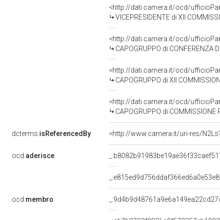
<http://dati.camera.it/ocd/uffici
VICEPRESIDENTE di XII COMMISSI
<http://dati.camera.it/ocd/uffici
CAPOGRUPPO di CONFERENZA DEI
<http://dati.camera.it/ocd/uffici
CAPOGRUPPO di XII COMMISSIONE
<http://dati.camera.it/ocd/uffici
CAPOGRUPPO di COMMISSIONE PARLAMENTARE DI INCHIE
dcterms:
isReferencedBy
<http://www.camera.it/uri-res/N2Ls
ocd:
aderisce
_:b8082b91983be19ae36f33caef51
_:e815ed9d756ddaf366ed6a0e53e8
ocd:
membro
_:9d4b9d48761a9e6a149ea22cd27