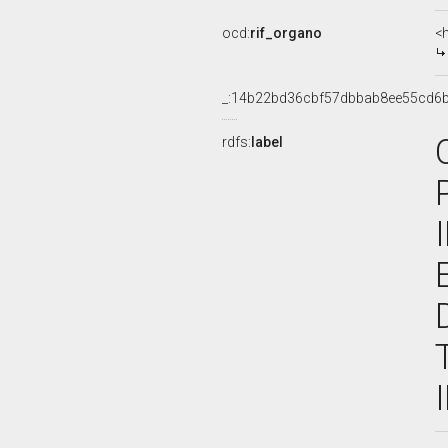
ocd:
rif_organo
<
_:14b22bd36cbf57dbbab8ee55cd6
rdfs:
label