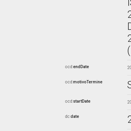
ocd:
endDate
2
ocd:
motivoTermine
ocd:
startDate
2
dc:
date