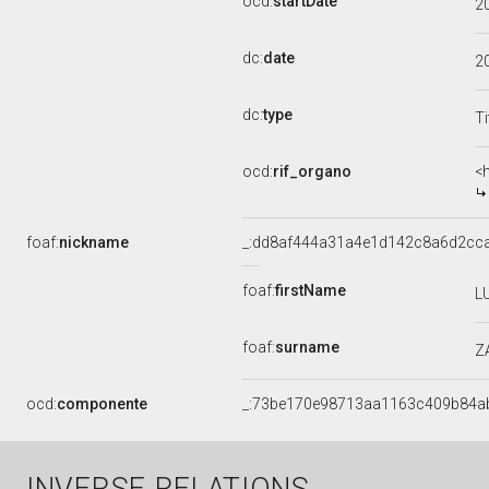
ocd:
startDate
2
dc:
date
2
dc:
type
Ti
ocd:
rif_organo
<
foaf:
nickname
_:dd8af444a31a4e1d142c8a6d2cc
foaf:
firstName
L
foaf:
surname
Z
ocd:
componente
_:73be170e98713aa1163c409b84a