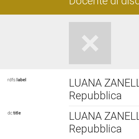
Docente di dis
LUANA ZANELLA,
rdfs:
label
Repubblica
LUANA ZANELLA,
dc:
title
Repubblica