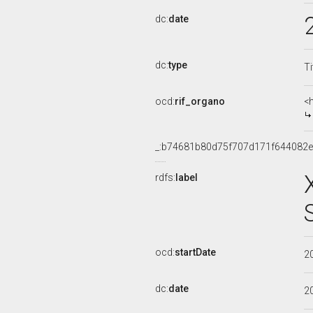
dc:
date
dc:
type
Ti
ocd:
rif_organo
<
_:b74681b80d75f707d171f644082
rdfs:
label
ocd:
startDate
2
dc:
date
2