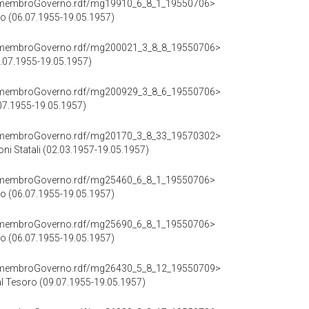
cd/membroGoverno.rdf/mg19910_6_8_1_19550706>
io (06.07.1955-19.05.1957)
cd/membroGoverno.rdf/mg200021_3_8_8_19550706>
6.07.1955-19.05.1957)
cd/membroGoverno.rdf/mg200929_3_8_6_19550706>
.07.1955-19.05.1957)
cd/membroGoverno.rdf/mg20170_3_8_33_19570302>
ioni Statali (02.03.1957-19.05.1957)
cd/membroGoverno.rdf/mg25460_6_8_1_19550706>
io (06.07.1955-19.05.1957)
cd/membroGoverno.rdf/mg25690_6_8_1_19550706>
io (06.07.1955-19.05.1957)
cd/membroGoverno.rdf/mg26430_5_8_12_19550709>
 al Tesoro (09.07.1955-19.05.1957)