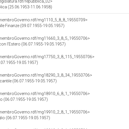
legislatura.rdf/repubblica_02>
bblica (25.06.1953-11.06.1958)
cd/membroGoverno.rdf/mg1110_5_8_8_19550709>
alle Finanze (09.07.1955-19.05.1957)
cd/membroGoverno.rdf/mg11660_3_8_5_19550706>
on l'Estero (06.07.1955-19.05.1957)
cd/membroGoverno.rdf/mg17750_3_8_115_19550706>
6.07.1955-19.05.1957)
cd/membroGoverno.rdf/mg18290_3_8_34_19550706>
cantile (06.07.1955-19.05.1957)
cd/membroGoverno.rdf/mg18910_6_8_1_19550706>
io (06.07.1955-19.05.1957)
cd/membroGoverno.rdf/mg19910_2_8_1_19550706>
glio (06.07.1955-19.05.1957)