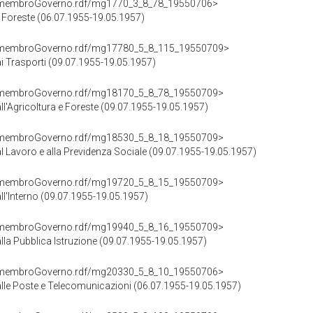
cd/membroGoverno.rdf/mg1770_3_8_78_19550706>
 e Foreste (06.07.1955-19.05.1957)
cd/membroGoverno.rdf/mg17780_5_8_115_19550709>
ai Trasporti (09.07.1955-19.05.1957)
cd/membroGoverno.rdf/mg18170_5_8_78_19550709>
all'Agricoltura e Foreste (09.07.1955-19.05.1957)
cd/membroGoverno.rdf/mg18530_5_8_18_19550709>
al Lavoro e alla Previdenza Sociale (09.07.1955-19.05.1957)
cd/membroGoverno.rdf/mg19720_5_8_15_19550709>
all'Interno (09.07.1955-19.05.1957)
cd/membroGoverno.rdf/mg19940_5_8_16_19550709>
alla Pubblica Istruzione (09.07.1955-19.05.1957)
cd/membroGoverno.rdf/mg20330_5_8_10_19550706>
 alle Poste e Telecomunicazioni (06.07.1955-19.05.1957)