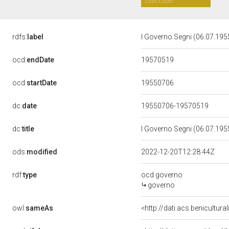
rdfs:
label
I Governo Segni (06.07.195
19570519
ocd:
endDate
19550706
ocd:
startDate
dc:
date
19550706-19570519
dc:
title
I Governo Segni (06.07.195
ods:
modified
2022-12-20T12:28:44Z
rdf:
type
ocd:governo
governo
owl:
sameAs
<http://dati.acs.benicultura