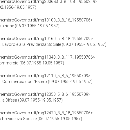
cd/membroGoverno.rdf/mg300683_3_8_108_19560219>
.02.1956-19.05.1957)
cd/membroGoverno.rdf/mg10100_3_8_16_19550706>
struzione (06.07.1955-19.05.1957)
cd/membroGoverno.rdf/mg10160_5_8_18_19550709>
al Lavoro e alla Previdenza Sociale (09.07.1955-19.05.1957)
cd/membroGoverno.rdf/mg11340_3_8_117_19550706>
e Commercio (06.07.1955-19.05.1957)
cd/membroGoverno.rdf/mg12110_5_8_5_19550709>
 al Commercio con l'Estero (09.07.1955-19.05.1957)
cd/membroGoverno.rdf/mg12350_5_8_6_19550709>
alla Difesa (09.07.1955-19.05.1957)
cd/membroGoverno.rdf/mg12420_3_8_18_19550706>
la Previdenza Sociale (06.07.1955-19.05.1957)