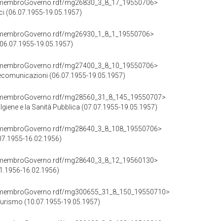
cd/membroGoverno.rdf/mg26830_3_8_17_19550706>
ici (06.07.1955-19.05.1957)
cd/membroGoverno.rdf/mg26930_1_8_1_19550706>
 (06.07.1955-19.05.1957)
cd/membroGoverno.rdf/mg27400_3_8_10_19550706>
elecomunicazioni (06.07.1955-19.05.1957)
cd/membroGoverno.rdf/mg28560_31_8_145_19550707>
Igiene e la Sanità Pubblica (07.07.1955-19.05.1957)
cd/membroGoverno.rdf/mg28640_3_8_108_19550706>
.07.1955-16.02.1956)
cd/membroGoverno.rdf/mg28640_3_8_12_19560130>
01.1956-16.02.1956)
cd/membroGoverno.rdf/mg300655_31_8_150_19550710>
Turismo (10.07.1955-19.05.1957)