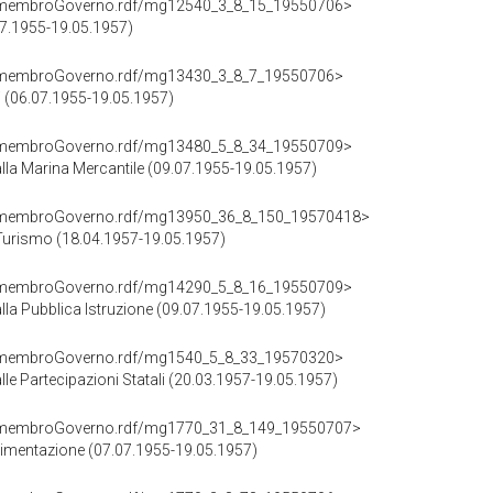
cd/membroGoverno.rdf/mg12540_3_8_15_19550706>
.07.1955-19.05.1957)
cd/membroGoverno.rdf/mg13430_3_8_7_19550706>
ri (06.07.1955-19.05.1957)
cd/membroGoverno.rdf/mg13480_5_8_34_19550709>
alla Marina Mercantile (09.07.1955-19.05.1957)
cd/membroGoverno.rdf/mg13950_36_8_150_19570418>
Turismo (18.04.1957-19.05.1957)
cd/membroGoverno.rdf/mg14290_5_8_16_19550709>
alla Pubblica Istruzione (09.07.1955-19.05.1957)
cd/membroGoverno.rdf/mg1540_5_8_33_19570320>
alle Partecipazioni Statali (20.03.1957-19.05.1957)
cd/membroGoverno.rdf/mg1770_31_8_149_19550707>
limentazione (07.07.1955-19.05.1957)