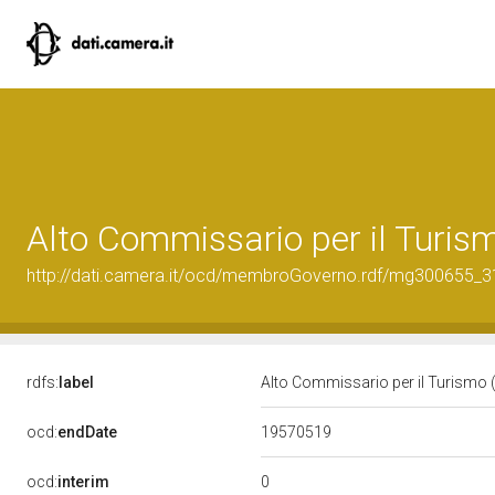
Alto Commissario per il Turis
http://dati.camera.it/ocd/membroGoverno.rdf/mg300655_
rdfs:
label
Alto Commissario per il Turismo
19570519
ocd:
endDate
0
ocd:
interim