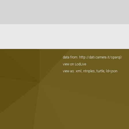
data from:
http://dati.camera.it/sparql/
view on LodLive
view as:
xml
,
ntriples
,
turtle
,
ld+json