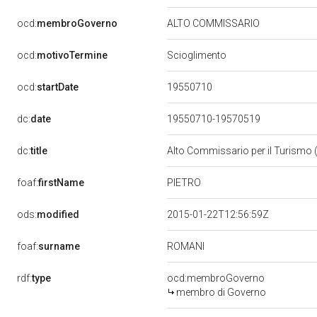
ocd:
membroGoverno
ALTO COMMISSARIO
ocd:
motivoTermine
Scioglimento
19550710
ocd:
startDate
dc:
date
19550710-19570519
dc:
title
Alto Commissario per il Turismo
PIETRO
foaf:
firstName
ods:
modified
2015-01-22T12:56:59Z
ROMANI
foaf:
surname
rdf:
type
ocd:membroGoverno
membro di Governo