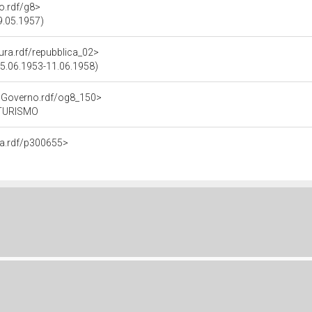
no.rdf/g8>
9.05.1957)
tura.rdf/repubblica_02>
(25.06.1953-11.06.1958)
noGoverno.rdf/og8_150>
 TURISMO
na.rdf/p300655>