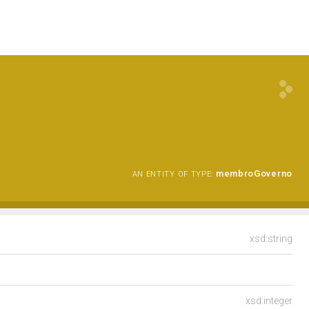
membroGoverno
AN ENTITY OF TYPE:
xsd:string
xsd:integer