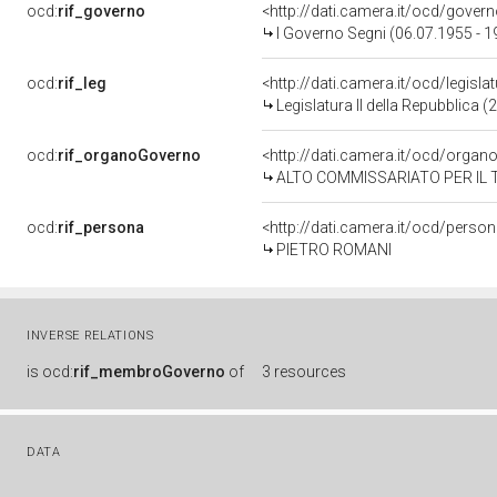
ocd:
rif_governo
<http://dati.camera.it/ocd/gover
I Governo Segni (06.07.1955 - 1
ocd:
rif_leg
<http://dati.camera.it/ocd/legisla
Legislatura II della Repubblica 
ocd:
rif_organoGoverno
<http://dati.camera.it/ocd/orga
ALTO COMMISSARIATO PER IL
ocd:
rif_persona
<http://dati.camera.it/ocd/perso
PIETRO ROMANI
INVERSE RELATIONS
is
ocd:
rif_membroGoverno
of
3 resources
DATA