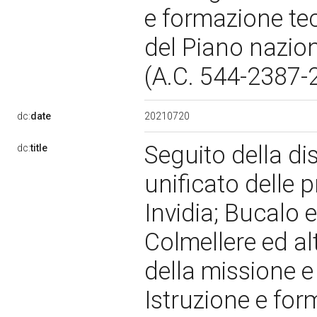
e formazione tec
del Piano naziona
(A.C. 544-2387
20210720
dc:
date
Seguito della d
dc:
title
unificato delle 
Invidia; Bucalo e
Colmellere ed alt
della missione e
Istruzione e for