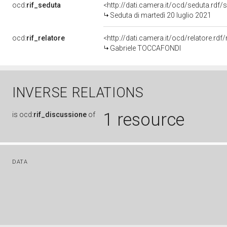
ocd:
rif_seduta
<http://dati.camera.it/ocd/seduta.rdf
Seduta di martedì 20 luglio 2021
ocd:
rif_relatore
<http://dati.camera.it/ocd/relatore.r
Gabriele TOCCAFONDI
INVERSE RELATIONS
1 resource
is
ocd:
rif_discussione
of
DATA