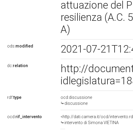
attuazione del P
resilienza (A.C
A)
2021-07-21T12:
ods:
modified
http://documen
dc:
relation
idlegislatura=
rdf:
type
ocd:discussione
discussione
ocd:
rif_intervento
<http://dati.camera.it/ocd/intervento.
intervento di Simona VIETINA