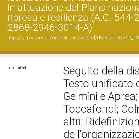
in attuazione del Piano naziona
ripresa e resilienza (A.C. 544
2868-2946-3014-A)
http://dati.camera.it/ocd/discussione.rdf/disIdDib144705_18
Seguito della d
rdfs:
label
Testo unificato 
Gelmini e Aprea; 
Toccafondi; Colm
altri: Ridefinizi
dell'organizzazi