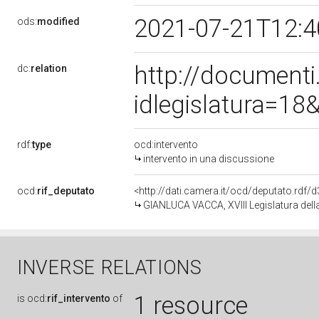
2021-07-21T12:
ods:
modified
http://document
dc:
relation
idlegislatura=1
rdf:
type
ocd:intervento
intervento in una discussione
ocd:
rif_deputato
<http://dati.camera.it/ocd/deputato.rdf
GIANLUCA VACCA, XVIII Legislatura dell
INVERSE RELATIONS
1 resource
is
ocd:
rif_intervento
of