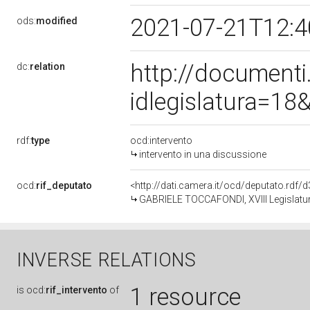
2021-07-21T12:
ods:
modified
http://document
dc:
relation
idlegislatura=1
rdf:
type
ocd:intervento
intervento in una discussione
ocd:
rif_deputato
<http://dati.camera.it/ocd/deputato.rdf
GABRIELE TOCCAFONDI, XVIII Legislatur
INVERSE RELATIONS
1 resource
is
ocd:
rif_intervento
of