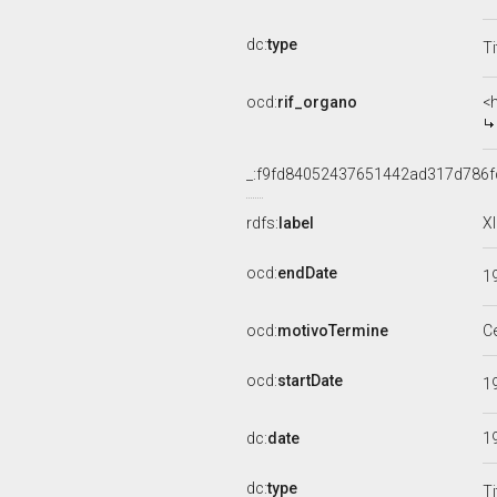
dc:
type
Ti
ocd:
rif_organo
<
_:f9fd84052437651442ad317d786f
rdfs:
label
X
ocd:
endDate
1
ocd:
motivoTermine
C
ocd:
startDate
1
dc:
date
1
dc:
type
Ti