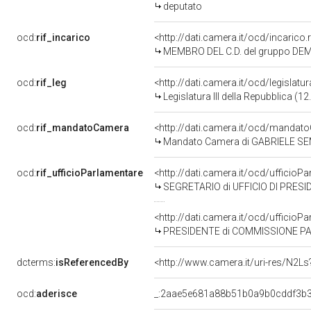
deputato
ocd:
rif_incarico
<http://dati.camera.it/ocd/incaric
MEMBRO DEL C.D. del gruppo DE
ocd:
rif_leg
<http://dati.camera.it/ocd/legislatu
Legislatura III della Repubblica (
ocd:
rif_mandatoCamera
<http://dati.camera.it/ocd/mand
Mandato Camera di GABRIELE SEMER
ocd:
rif_ufficioParlamentare
<http://dati.camera.it/ocd/uffici
SEGRETARIO di UFFICIO DI PRES
<http://dati.camera.it/ocd/uffici
PRESIDENTE di COMMISSIONE PARLAMENTARE PER IL PARER
dcterms:
isReferencedBy
<http://www.camera.it/uri-res/N2Ls
ocd:
aderisce
_:2aae5e681a88b51b0a9b0cddf3b3