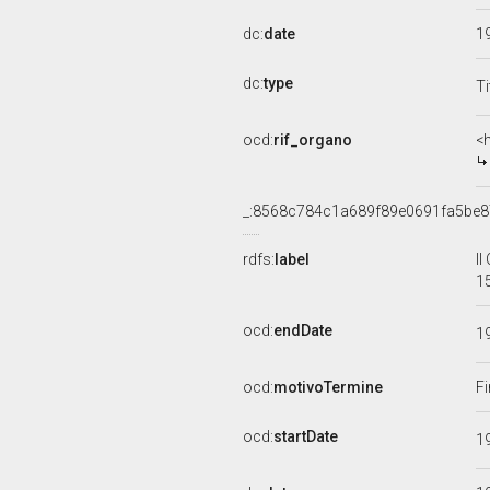
dc:
date
1
dc:
type
Ti
ocd:
rif_organo
<
_:8568c784c1a689f89e0691fa5be
rdfs:
label
I
1
ocd:
endDate
1
ocd:
motivoTermine
Fi
ocd:
startDate
1