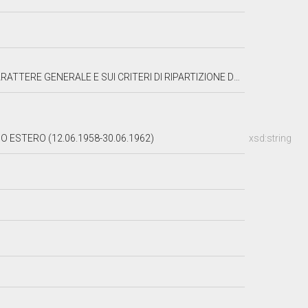
TANZIAMENTI PREVISTI DALLA LEGGE PER LE INIZIATIVE DI INTERESSE TURISTICO E ALBERGHIERO
O ESTERO (12.06.1958-30.06.1962)
xsd:string