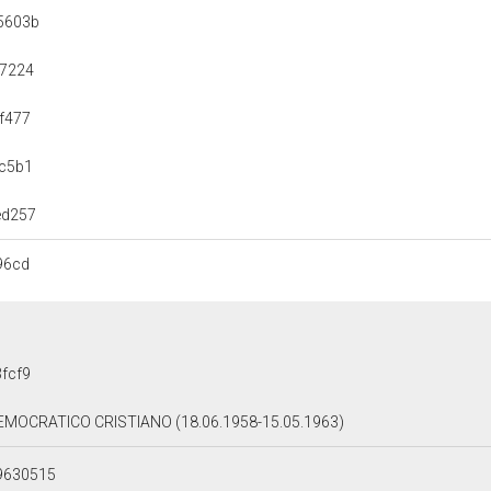
5603b
87224
f477
c5b1
ed257
96cd
fcf9
EMOCRATICO CRISTIANO (18.06.1958-15.05.1963)
9630515