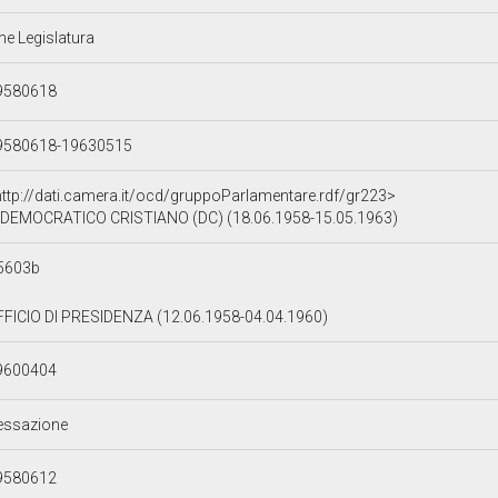
ne Legislatura
9580618
9580618-19630515
http://dati.camera.it/ocd/gruppoParlamentare.rdf/gr223>
DEMOCRATICO CRISTIANO (DC) (18.06.1958-15.05.1963)
5603b
FFICIO DI PRESIDENZA (12.06.1958-04.04.1960)
9600404
essazione
9580612