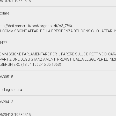
9610701-19630515
tolare
http://dati.camera.it/ocd/organo.rdf/o3_786>
II COMMISSIONE AFFARI DELLA PRESIDENZA DEL CONSIGLIO - AFFARI IN
f477
OMMISSIONE PARLAMENTARE PER IL PARERE SULLE DIRETTIVE DI CARA
IPARTIZIONE DEGLI STANZIAMENTI PREVISTI DALLA LEGGE PER LE INIZI
LBERGHIERO (13.04.1962-15.05.1963)
9630515
ne Legislatura
9620413
9620413-19630515