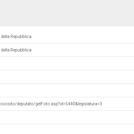
 della Repubblica
 della Repubblica
uovosito/deputato/getFoto.asp?id=5440&legislatura=3