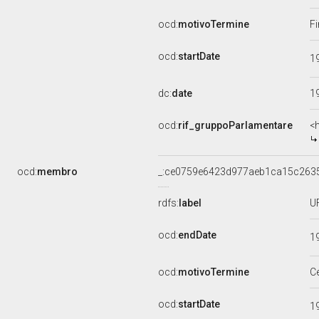
ocd:
motivoTermine
Fi
ocd:
startDate
1
dc:
date
1
ocd:
rif_gruppoParlamentare
<
ocd:
membro
_:ce0759e6423d977aeb1ca15c263
rdfs:
label
U
ocd:
endDate
1
ocd:
motivoTermine
C
ocd:
startDate
1