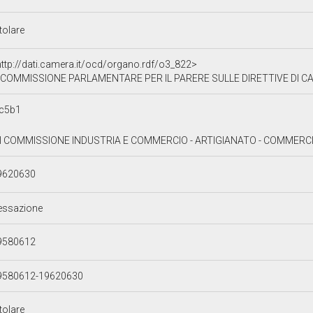
tolare
http://dati.camera.it/ocd/organo.rdf/o3_822>
COMMISSIONE PARLAMENTARE PER IL PARERE SULLE DIRETTIVE DI CARATTERE GENERALE E SUI CRITERI DI RIPARTIZIONE DEGLI S
c5b1
II COMMISSIONE INDUSTRIA E COMMERCIO - ARTIGIANATO - COMMERCI
9620630
essazione
9580612
9580612-19620630
tolare