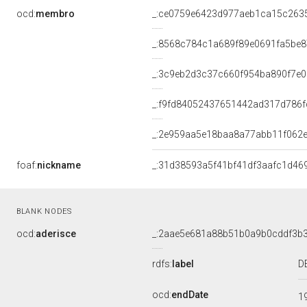
ocd:
membro
_:ce0759e6423d977aeb1ca15c263
_:8568c784c1a689f89e0691fa5be
_:3c9eb2d3c37c660f954ba890f7e0
_:f9fd84052437651442ad317d786f
_:2e959aa5e18baa8a77abb11f062
foaf:
nickname
_:31d38593a5f41bf41df3aafc1d46
BLANK NODES
ocd:
aderisce
_:2aae5e681a88b51b0a9b0cddf3b3
rdfs:
label
D
ocd:
endDate
1