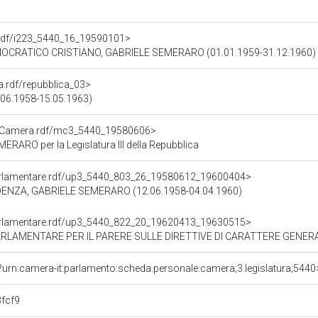
o.rdf/i223_5440_16_19590101>
MOCRATICO CRISTIANO, GABRIELE SEMERARO (01.01.1959-31.12.1960)
ra.rdf/repubblica_03>
12.06.1958-15.05.1963)
atoCamera.rdf/mc3_5440_19580606>
ARO per la Legislatura III della Repubblica
oParlamentare.rdf/up3_5440_803_26_19580612_19600404>
IDENZA, GABRIELE SEMERARO (12.06.1958-04.04.1960)
oParlamentare.rdf/up3_5440_822_20_19620413_19630515>
E SULLE DIRETTIVE DI CARATTERE GENERALE E SUI CRITERI DI RIPARTIZIONE DEGLI STANZIAMENTI PREVISTI DALLA LEG
?urn:camera-it:parlamento:scheda.personale:camera;3.legislatura;5440
fcf9