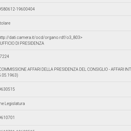
9580612-19600404
tolare
http://dati.camera.it/ocd/organo.rdf/o3_803>
UFFICIO DI PRESIDENZA
87224
I COMMISSIONE AFFARI DELLA PRESIDENZA DEL CONSIGLIO - AFFARI INTER
5.05.1963)
9630515
ne Legislatura
9610701