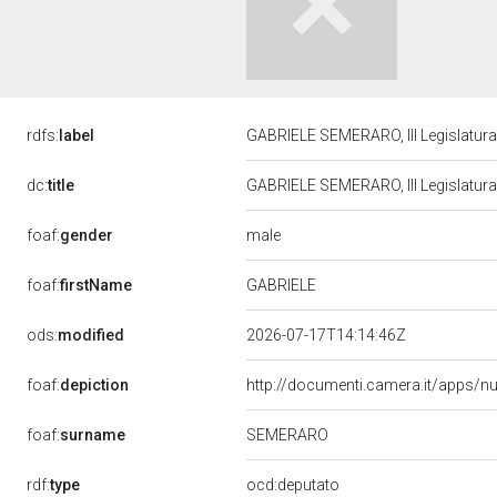
rdfs:
label
GABRIELE SEMERARO, III Legislatura
dc:
title
GABRIELE SEMERARO, III Legislatura
male
foaf:
gender
GABRIELE
foaf:
firstName
ods:
modified
2026-07-17T14:14:46Z
foaf:
depiction
http://documenti.camera.it/apps/n
SEMERARO
foaf:
surname
rdf:
type
ocd:deputato