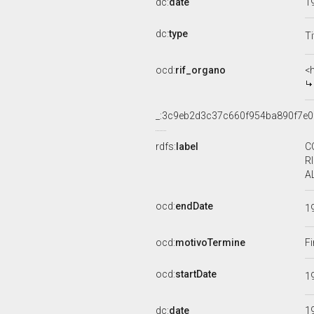
dc:
date
1
dc:
type
Ti
ocd:
rif_organo
<
_:3c9eb2d3c37c660f954ba890f7e0
rdfs:
label
C
R
A
ocd:
endDate
1
ocd:
motivoTermine
Fi
ocd:
startDate
1
dc:
date
1