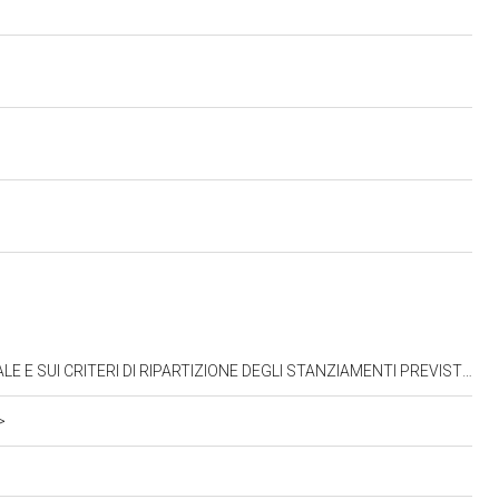
GE PER LE INIZIATIVE DI INTERESSE TURISTICO E ALBERGHIERO, GABRIELE SEMERARO (13.04.1962-15.05.1963)
>