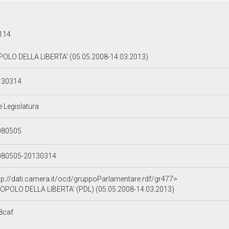
114
OLO DELLA LIBERTA' (05.05.2008-14.03.2013)
130314
e Legislatura
080505
080505-20130314
tp://dati.camera.it/ocd/gruppoParlamentare.rdf/gr477>
OPOLO DELLA LIBERTA' (PDL) (05.05.2008-14.03.2013)
8caf