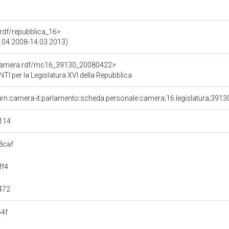
a.rdf/repubblica_16>
9.04.2008-14.03.2013)
oCamera.rdf/mc16_39130_20080422>
 per la Legislatura XVI della Repubblica
urn:camera-it:parlamento:scheda.personale:camera;16.legislatura;3913
114
8caf
ff4
472
54f