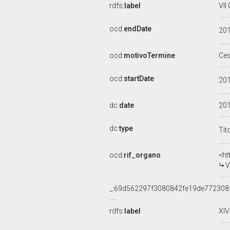
rdfs:
label
VII
ocd:
endDate
20
ocd:
motivoTermine
Ce
ocd:
startDate
20
dc:
date
20
dc:
type
Tit
ocd:
rif_organo
<ht
V
_:69d562297f3080842fe19de772308
rdfs:
label
XIV