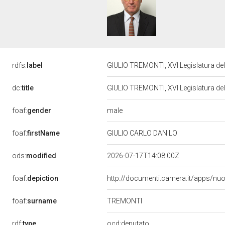
rdfs:
label
GIULIO TREMONTI, XVI Legislatura de
dc:
title
GIULIO TREMONTI, XVI Legislatura de
male
foaf:
gender
foaf:
firstName
GIULIO CARLO DANILO
ods:
modified
2026-07-17T14:08:00Z
foaf:
depiction
http://documenti.camera.it/apps/nu
TREMONTI
foaf:
surname
rdf:
type
ocd:deputato