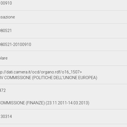
100910
ssazione
080521
080521-20100910
olare
tp://dati.camera.it/ocd/organo.rdf/o16_1507>
IV COMMISSIONE (POLITICHE DELL'UNIONE EUROPEA)
472
COMMISSIONE (FINANZE) (23.11.2011-14.03.2013)
130314