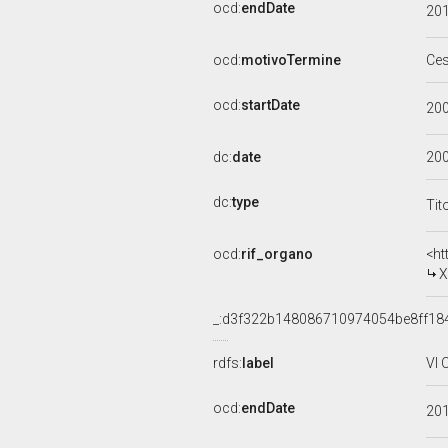
ocd:
endDate
20
ocd:
motivoTermine
Ce
ocd:
startDate
20
dc:
date
20
dc:
type
Tit
ocd:
rif_organo
<ht
X
_:d3f322b148086710974054be8ff18
rdfs:
label
VI 
ocd:
endDate
20