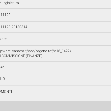
e Legislatura
111123
111123-20130314
olare
tp://dati.camera.it/ocd/organo.rdf/o16_1499>
I COMMISSIONE (FINANZE)
54f
ULIO
EMONTI