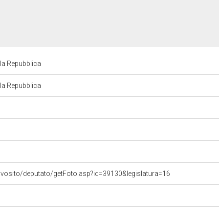
lla Repubblica
lla Repubblica
ovosito/deputato/getFoto.asp?id=39130&legislatura=16