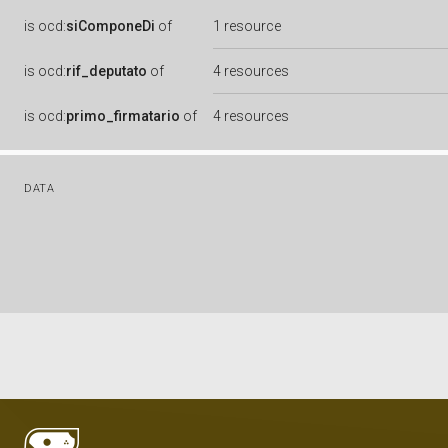
is
ocd:
siComponeDi
of
1 resource
is
ocd:
rif_deputato
of
4 resources
is
ocd:
primo_firmatario
of
4 resources
DATA