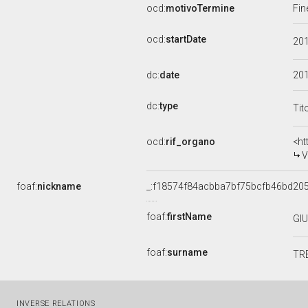
ocd:
motivoTermine
Fin
ocd:
startDate
20
dc:
date
20
dc:
type
Tit
ocd:
rif_organo
<ht
V
foaf:
nickname
_:f18574f84acbba7bf75bcfb46bd20
foaf:
firstName
GI
foaf:
surname
TR
INVERSE RELATIONS