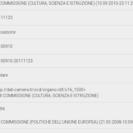
 COMMISSIONE (CULTURA, SCIENZA E ISTRUZIONE) (10.09.2010-23.11.
111123
ssazione
100910
100910-20111123
olare
tp://dati.camera.it/ocd/organo.rdf/o16_1500>
II COMMISSIONE (CULTURA, SCIENZA E ISTRUZIONE)
ff4
 COMMISSIONE (POLITICHE DELL'UNIONE EUROPEA) (21.05.2008-10.09