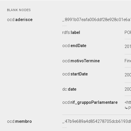
BLANK NODES
ocd:
aderisce
_:8991b07eafa006ddf28e928c01e6a
rdfs:
label
POP
ocd:
endDate
20
ocd:
motivoTermine
Fin
ocd:
startDate
20
dc:
date
20
ocd:
rif_gruppoParlamentare
<ht
P
ocd:
membro
_:47b9e689a4d854278705dcb6193d