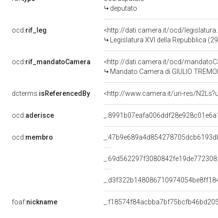
deputato
ocd:
rif_leg
<http://dati.camera.it/ocd/legislatur
Legislatura XVI della Repubblica (2
ocd:
rif_mandatoCamera
<http://dati.camera.it/ocd/mandat
Mandato Camera di GIULIO TREMONTI
dcterms:
isReferencedBy
<http://www.camera.it/uri-res/N2Ls?
ocd:
aderisce
_:8991b07eafa006ddf28e928c01e6a
ocd:
membro
_:47b9e689a4d854278705dcb6193d
_:69d562297f3080842fe19de772308
_:d3f322b148086710974054be8ff18
foaf:
nickname
_:f18574f84acbba7bf75bcfb46bd20