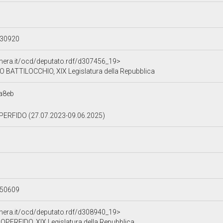
230920
amera.it/ocd/deputato.rdf/d307456_19>
BATTILOCCHIO, XIX Legislatura della Repubblica
a8eb
ERFIDO (27.07.2023-09.06.2025)
250609
amera.it/ocd/deputato.rdf/d308940_19>
PERFIDO, XIX Legislatura della Repubblica