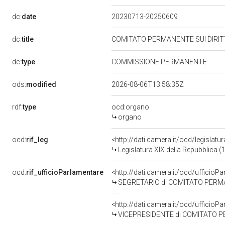
dc:
date
20230713-20250609
dc:
title
COMITATO PERMANENTE SUI DIRI
dc:
type
COMMISSIONE PERMANENTE
ods:
modified
2026-08-06T13:58:35Z
rdf:
type
ocd:organo
organo
ocd:
rif_leg
<http://dati.camera.it/ocd/legislatu
Legislatura XIX della Repubblica (
ocd:
rif_ufficioParlamentare
<http://dati.camera.it/ocd/uffic
SEGRETARIO di COMITATO PERMA
<http://dati.camera.it/ocd/uffic
VICEPRESIDENTE di COMITATO P