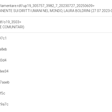
ioParlamentare.rdf/up19_305757_3982_7_20230727_20250609>
ENTE SUI DIRITTI UMANI NEL MONDO, LAURA BOLDRINI (27.07.2023-0
rdf/o19_3503>
 E COMUNITARI)
97c1
a8eb
d3d4
8ee34
7aaeb
f5c
29a7c