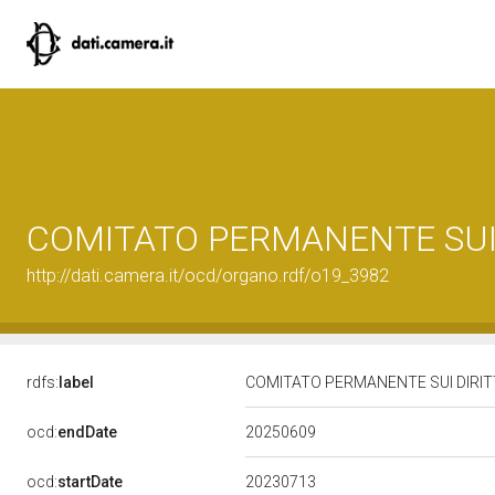
COMITATO PERMANENTE SUI
http://dati.camera.it/ocd/organo.rdf/o19_3982
rdfs:
label
COMITATO PERMANENTE SUI DIRI
20250609
ocd:
endDate
20230713
ocd:
startDate