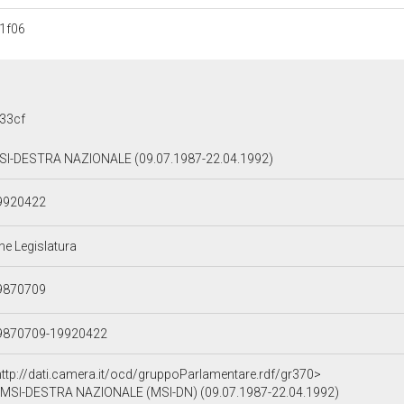
1f06
33cf
SI-DESTRA NAZIONALE (09.07.1987-22.04.1992)
9920422
ne Legislatura
9870709
9870709-19920422
http://dati.camera.it/ocd/gruppoParlamentare.rdf/gr370>
MSI-DESTRA NAZIONALE (MSI-DN) (09.07.1987-22.04.1992)