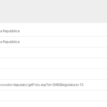
la Repubblica
la Repubblica
uovosito/deputato/getFoto.asp?id=2680&legislatura=10