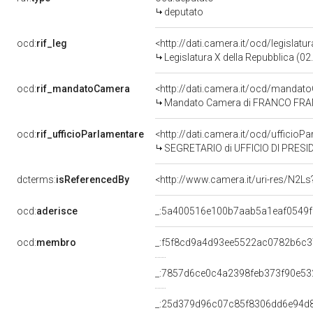
deputato
ocd:
rif_leg
<http://dati.camera.it/ocd/legislatu
Legislatura X della Repubblica (0
ocd:
rif_mandatoCamera
<http://dati.camera.it/ocd/mand
Mandato Camera di FRANCO FRANCH
ocd:
rif_ufficioParlamentare
<http://dati.camera.it/ocd/uffic
SEGRETARIO di UFFICIO DI PRESI
dcterms:
isReferencedBy
<http://www.camera.it/uri-res/N2Ls
ocd:
aderisce
_:5a400516e100b7aab5a1eaf0549f
ocd:
membro
_:f5f8cd9a4d93ee5522ac0782b6c3
_:7857d6ce0c4a2398feb373f90e53
_:25d379d96c07c85f8306dd6e94d