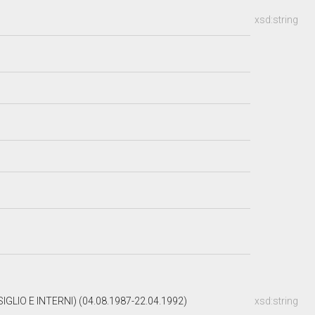
xsd:string
LIO E INTERNI) (04.08.1987-22.04.1992)
xsd:string