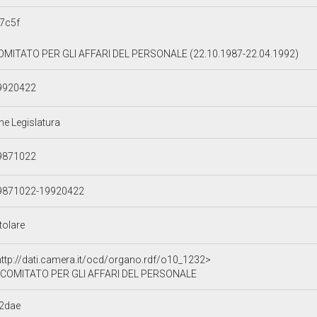
7c5f
OMITATO PER GLI AFFARI DEL PERSONALE (22.10.1987-22.04.1992)
9920422
ne Legislatura
9871022
9871022-19920422
tolare
http://dati.camera.it/ocd/organo.rdf/o10_1232>
COMITATO PER GLI AFFARI DEL PERSONALE
2dae