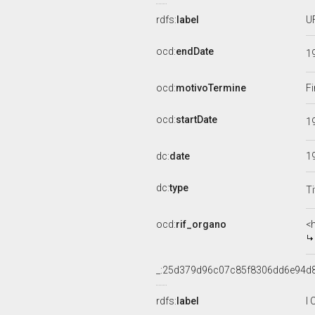
rdfs:
label
U
ocd:
endDate
1
ocd:
motivoTermine
Fi
ocd:
startDate
1
dc:
date
1
dc:
type
Ti
ocd:
rif_organo
<
_:25d379d96c07c85f8306dd6e94d
rdfs:
label
I