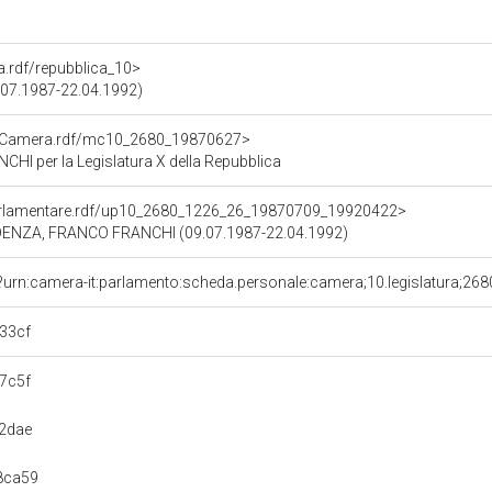
ra.rdf/repubblica_10>
2.07.1987-22.04.1992)
atoCamera.rdf/mc10_2680_19870627>
I per la Legislatura X della Repubblica
ioParlamentare.rdf/up10_2680_1226_26_19870709_19920422>
DENZA, FRANCO FRANCHI (09.07.1987-22.04.1992)
?urn:camera-it:parlamento:scheda.personale:camera;10.legislatura;268
33cf
7c5f
2dae
8ca59