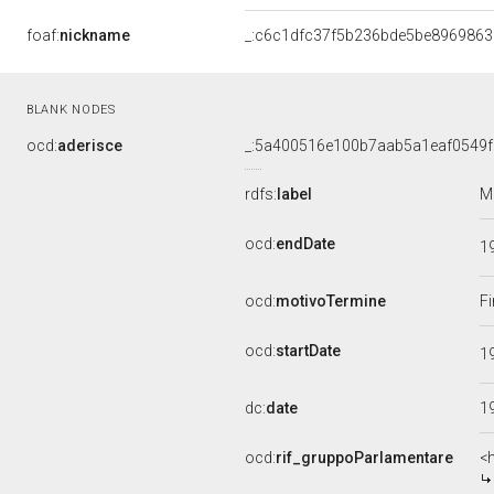
foaf:
nickname
_:c6c1dfc37f5b236bde5be8969863
BLANK NODES
ocd:
aderisce
_:5a400516e100b7aab5a1eaf0549f
rdfs:
label
M
ocd:
endDate
1
ocd:
motivoTermine
Fi
ocd:
startDate
1
dc:
date
1
ocd:
rif_gruppoParlamentare
<