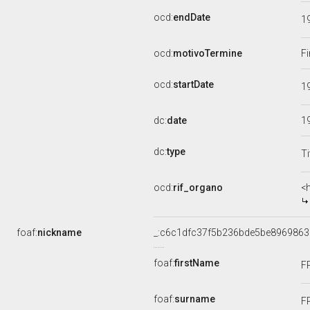
ocd:
endDate
1
ocd:
motivoTermine
Fi
ocd:
startDate
1
dc:
date
1
dc:
type
Ti
ocd:
rif_organo
<
foaf:
nickname
_:c6c1dfc37f5b236bde5be8969863
foaf:
firstName
F
foaf:
surname
F