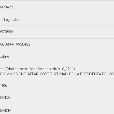
9920422
ne Legislatura
9870804
9870804-19920422
tolare
http://dati.camera.it/ocd/organo.rdf/o10_1211>
I COMMISSIONE (AFFARI COSTITUZIONALI, DELLA PRESIDENZA DEL CON
1f06
RANCO
RANCHI