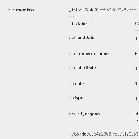
ocd:
membro
_:f5f8cd9a4d93ee5522ac0782b6c3
rdfs:
label
C
ocd:
endDate
1
ocd:
motivoTermine
Fi
ocd:
startDate
1
dc:
date
1
dc:
type
Ti
ocd:
rif_organo
<
_:7857d6ce0c4a2398feb373f90e53