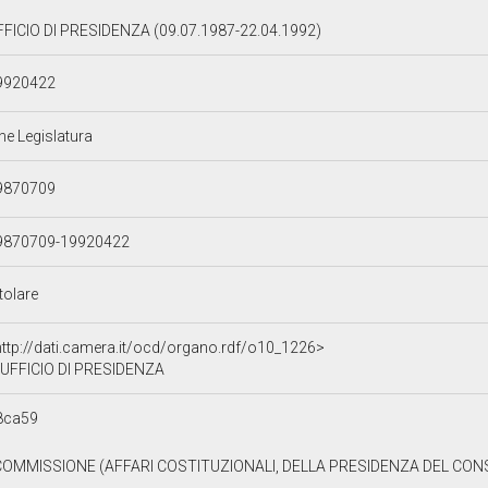
FFICIO DI PRESIDENZA (09.07.1987-22.04.1992)
9920422
ne Legislatura
9870709
9870709-19920422
tolare
http://dati.camera.it/ocd/organo.rdf/o10_1226>
UFFICIO DI PRESIDENZA
8ca59
 COMMISSIONE (AFFARI COSTITUZIONALI, DELLA PRESIDENZA DEL CONSIG