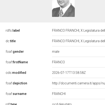
rdfs:
label
FRANCO FRANCHI, X Legislatura del
dc:
title
FRANCO FRANCHI, X Legislatura del
male
foaf:
gender
FRANCO
foaf:
firstName
ods:
modified
2026-07-17T13:58:58Z
foaf:
depiction
http://documenti.camera.it/apps/n
FRANCHI
foaf:
surname
rdf:
type
ocd:deputato