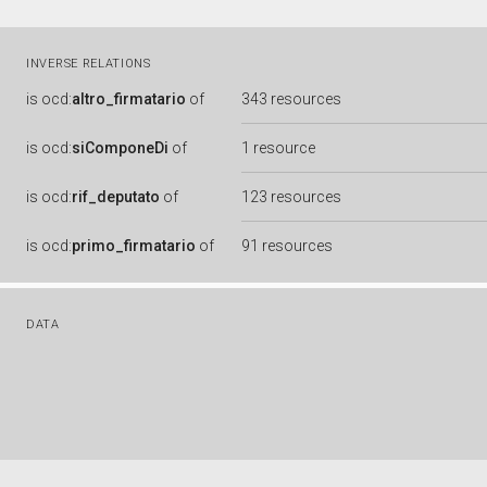
INVERSE RELATIONS
is
ocd:
altro_firmatario
of
343 resources
is
ocd:
siComponeDi
of
1 resource
is
ocd:
rif_deputato
of
123 resources
is
ocd:
primo_firmatario
of
91 resources
DATA