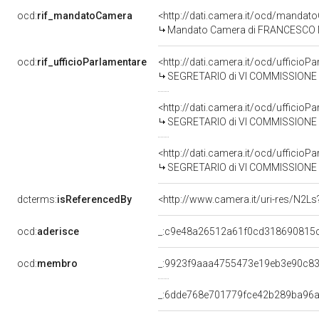
ocd:
rif_mandatoCamera
<http://dati.camera.it/ocd/mand
Mandato Camera di FRANCESCO NAP
ocd:
rif_ufficioParlamentare
<http://dati.camera.it/ocd/uffici
SEGRETARIO di VI COMMISSIONE
<http://dati.camera.it/ocd/uffici
SEGRETARIO di VI COMMISSIONE
<http://dati.camera.it/ocd/uffici
SEGRETARIO di VI COMMISSIONE
dcterms:
isReferencedBy
<http://www.camera.it/uri-res/N2Ls
ocd:
aderisce
_:c9e48a26512a61f0cd318690815
ocd:
membro
_:9923f9aaa4755473e19eb3e90c8
_:6dde768e701779fce42b289ba96