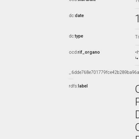
1
dc:
date
dc:
type
Ti
ocd:
rif_organo
<
_:6dde768e701779fce42b289ba96
rdfs:
label