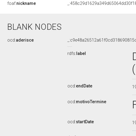
foaf:
nickname
_:458c29d1629a349d65064dd30f1
BLANK NODES
ocd:
aderisce
_:c9e48a26512a61f0cd318690815
rdfs:
label
ocd:
endDate
1
ocd:
motivoTermine
ocd:
startDate
1