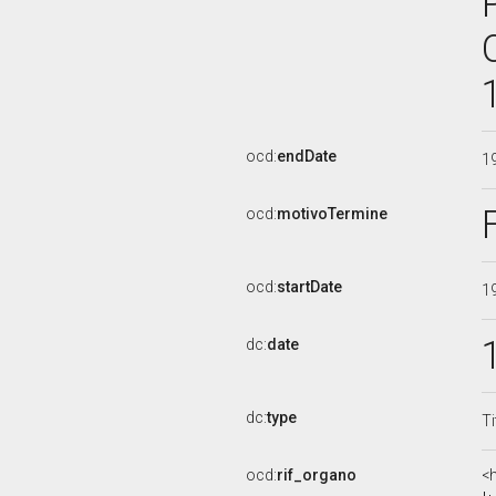
ocd:
endDate
1
ocd:
motivoTermine
ocd:
startDate
1
dc:
date
dc:
type
Ti
ocd:
rif_organo
<