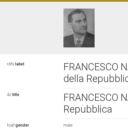
FRANCESCO NAP
rdfs:
label
della Repubbl
FRANCESCO NAP
dc:
title
Repubblica
male
foaf:
gender