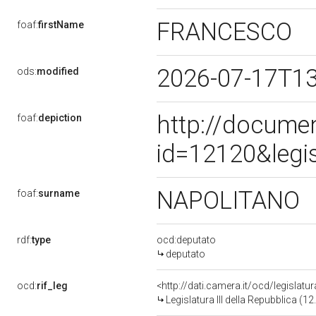
FRANCESCO
foaf:
firstName
2026-07-17T1
ods:
modified
http://docume
foaf:
depiction
id=12120&legi
NAPOLITANO
foaf:
surname
rdf:
type
ocd:deputato
deputato
ocd:
rif_leg
<http://dati.camera.it/ocd/legislatu
Legislatura III della Repubblica (