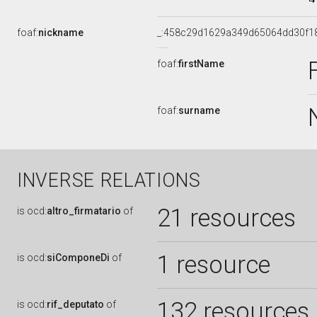
foaf:
nickname
_:458c29d1629a349d65064dd30f1
foaf:
firstName
foaf:
surname
INVERSE RELATIONS
21 resources
is
ocd:
altro_firmatario
of
1 resource
is
ocd:
siComponeDi
of
132 resources
is
ocd:
rif_deputato
of