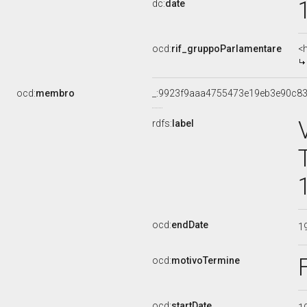
dc:
date
ocd:
rif_gruppoParlamentare
<
ocd:
membro
_:9923f9aaa4755473e19eb3e90c8
rdfs:
label
ocd:
endDate
1
ocd:
motivoTermine
ocd:
startDate