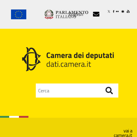
Salta
al
English

contenuto
principale
vai a
camera.it