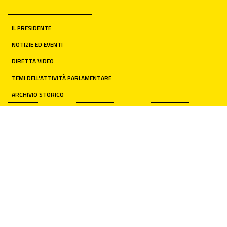
IL PRESIDENTE
NOTIZIE ED EVENTI
DIRETTA VIDEO
TEMI DELL'ATTIVITÀ PARLAMENTARE
ARCHIVIO STORICO
PATRIMONIO ARTISTICO
Il Senato della Repubblica
L'ISTITUZIONE
ATTUALITÀ
RELAZIONI CON I CITTADINI