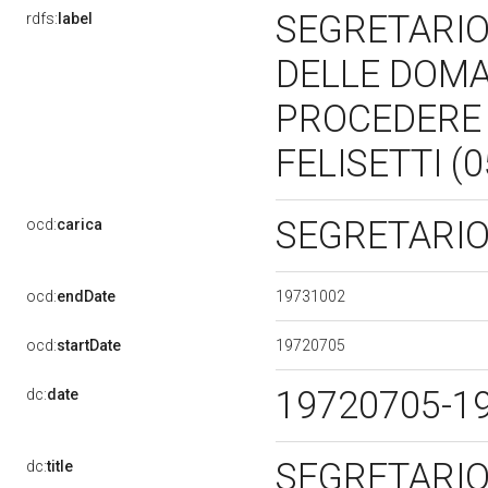
SEGRETARIO
rdfs:
label
DELLE DOMA
PROCEDERE I
FELISETTI (
SEGRETARI
ocd:
carica
19731002
ocd:
endDate
19720705
ocd:
startDate
19720705-1
dc:
date
SEGRETARIO 
dc:
title