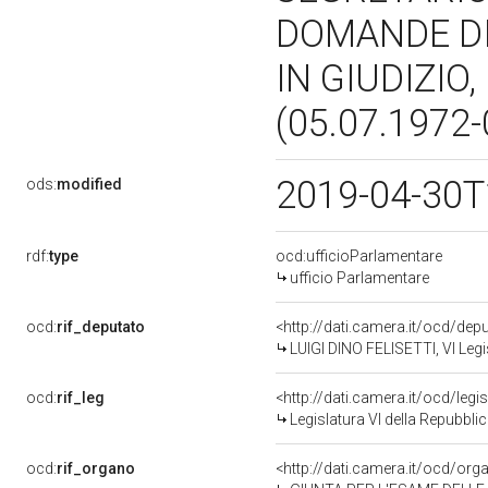
DOMANDE DI
IN GIUDIZIO,
(05.07.1972
2019-04-30T
ods:
modified
rdf:
type
ocd:ufficioParlamentare
ufficio Parlamentare
ocd:
rif_deputato
<http://dati.camera.it/ocd/dep
LUIGI DINO FELISETTI, VI Legi
ocd:
rif_leg
<http://dati.camera.it/ocd/legi
Legislatura VI della Repubbl
ocd:
rif_organo
<http://dati.camera.it/ocd/or