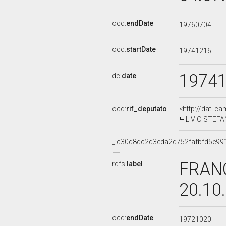
ocd:
endDate
19760704
ocd:
startDate
19741216
1974
dc:
date
ocd:
rif_deputato
<http://dati.c
LIVIO STEFAN
_:c30d8dc2d3eda2d752fafbfd5e99
FRANC
rdfs:
label
20.10
ocd:
endDate
19721020