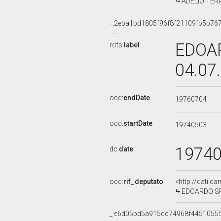
ADELIO TERRA
_:2eba1bd1805f96f8f21109fb5b76
EDOAR
rdfs:
label
04.07
ocd:
endDate
19760704
ocd:
startDate
19740503
1974
dc:
date
ocd:
rif_deputato
<http://dati.c
EDOARDO SPE
_:e6d05bd5a915dc74968f4451055