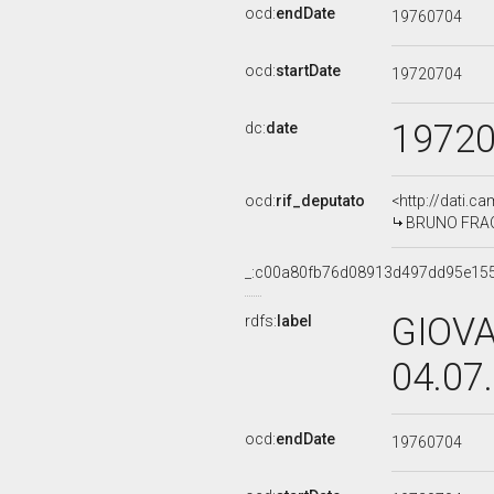
ocd:
endDate
19760704
ocd:
startDate
19720704
1972
dc:
date
ocd:
rif_deputato
<http://dati.c
BRUNO FRACCH
_:c00a80fb76d08913d497dd95e15
GIOVA
rdfs:
label
04.07
ocd:
endDate
19760704