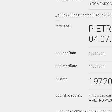
DOMENICO VAL
_:a03d9733cf3e3ebfcc314d5c252
PIETR
rdfs:
label
04.07
ocd:
endDate
19760704
ocd:
startDate
19720704
1972
dc:
date
ocd:
rif_deputato
<http://dati.c
PIETRO PADUL
_:b027918fb03e4d8745c37bd62d9