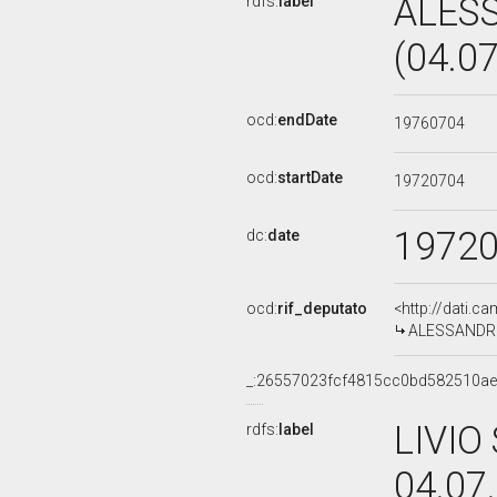
ALES
rdfs:
label
(04.0
ocd:
endDate
19760704
ocd:
startDate
19720704
1972
dc:
date
ocd:
rif_deputato
<http://dati.c
ALESSANDRO 
_:26557023fcf4815cc0bd582510a
LIVIO
rdfs:
label
04.07