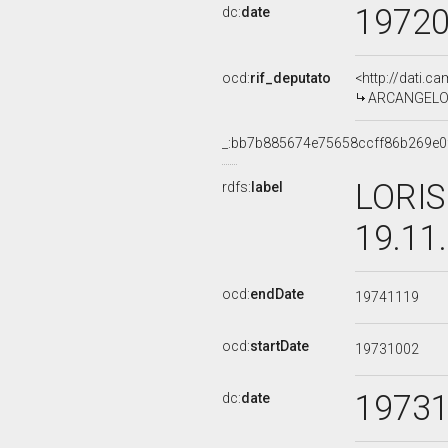
1972
dc:
date
ocd:
rif_deputato
<http://dati.c
ARCANGELO L
_:bb7b885674e75658ccff86b269e0
LORIS
rdfs:
label
19.11
ocd:
endDate
19741119
ocd:
startDate
19731002
1973
dc:
date