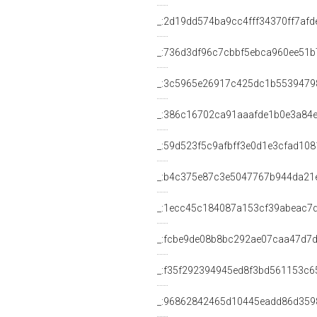
_:2d19dd574ba9cc4fff34370ff7afd
_:736d3df96c7cbbf5ebca960ee51b
_:3c5965e26917c425dc1b5539479
_:386c16702ca91aaafde1b0e3a84
_:59d523f5c9afbff3e0d1e3cfad108
_:b4c375e87c3e5047767b944da21
_:1ecc45c184087a153cf39abeac7d
_:fcbe9de08b8bc292ae07caa47d7d
_:f35f292394945ed8f3bd561153c6
_:96862842465d10445eadd86d359