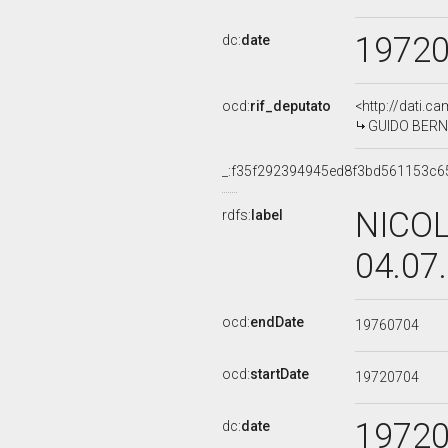
1972
dc:
date
ocd:
rif_deputato
<http://dati.c
GUIDO BERNAR
_:f35f292394945ed8f3bd561153c6
NICOL
rdfs:
label
04.07
ocd:
endDate
19760704
ocd:
startDate
19720704
1972
dc:
date