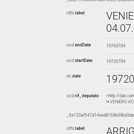
VENIE
rdfs:
label
04.07
ocd:
endDate
19760704
ocd:
startDate
19720704
1972
dc:
date
ocd:
rif_deputato
<http://dati.c
VENIERO ACC
_:5e120af547d14eed8159b09bd3d
ARRIG
rdfs:
label