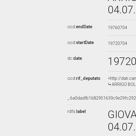
04.07
ocd:
endDate
19760704
ocd:
startDate
19720704
1972
dc:
date
ocd:
rif_deputato
<http://dati.c
ARRIGO BOLDR
_:6a0dadfb1682951639c9e29fc29
GIOVA
rdfs:
label
04.07