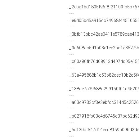
_:2eba1bd1805f96f8f21109fb5b76
_:e6d05bd5a915dc74968f4451055
_:3bfb13bbc42ae0411e5789cae41
_:9c608ac5d1b03e1ee2bc1a35279
_:c00a80fb76d08913d497dd95e15
_:63a495888b1c53b82cec10b2c5f
_:138ce7a39688d299150f01d4520
_:a03d9733cf3e3ebfcc314d5c252
_:b027918fb03e4d8745c37bd62d9
_:5e120af547d14eed8159b09bd3d