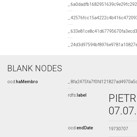
_:6a0dadfb1682951639c9e29fc29
_:42576fcc15a4222c4b416c47209
_:633e81ce8c41d67795670fa3ecd3
_:24d3d97594bf8976e9781a10827
BLANK NODES
ocd:
haMembro
_:8fa2475fa7f0fd121827ad4970a5
PIETR
rdfs:
label
07.07
ocd:
endDate
19730707