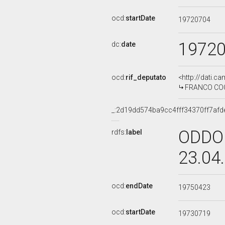
ocd:
startDate
19720704
1972
dc:
date
ocd:
rif_deputato
<http://dati.c
FRANCO COCCI
_:2d19dd574ba9cc4fff34370ff7afd
ODDO 
rdfs:
label
23.04
ocd:
endDate
19750423
ocd:
startDate
19730719