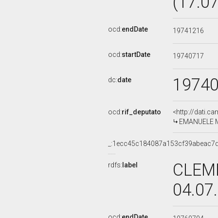
(17.0
ocd:
endDate
19741216
ocd:
startDate
19740717
1974
dc:
date
ocd:
rif_deputato
<http://dati.c
EMANUELE MA
_:1ecc45c184087a153cf39abeac7d
CLEME
rdfs:
label
04.07
ocd:
endDate