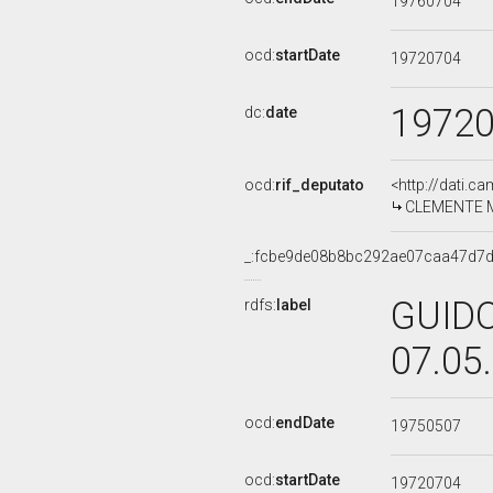
19760704
ocd:
startDate
19720704
1972
dc:
date
ocd:
rif_deputato
<http://dati.c
CLEMENTE MA
_:fcbe9de08b8bc292ae07caa47d7d
GUIDO
rdfs:
label
07.05
ocd:
endDate
19750507
ocd:
startDate
19720704