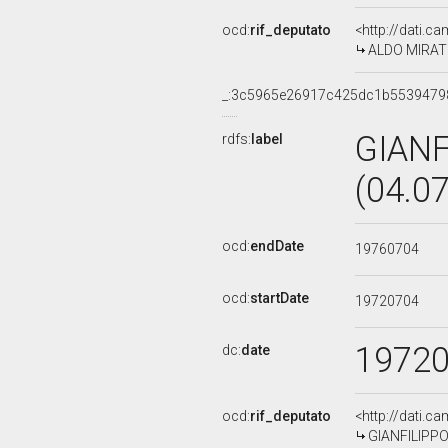
ocd:
rif_deputato
<http://dati.c
ALDO MIRATE,
_:3c5965e26917c425dc1b5539479
GIANF
rdfs:
label
(04.0
ocd:
endDate
19760704
ocd:
startDate
19720704
1972
dc:
date
ocd:
rif_deputato
<http://dati.c
GIANFILIPPO 