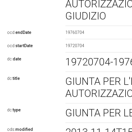
AUTORIZZAZIO
GIUDIZIO
19760704
ocd:
endDate
19720704
ocd:
startDate
19720704-19
dc:
date
GIUNTA PER L
dc:
title
AUTORIZZAZIO
GIUNTA PER L
dc:
type
ods:
modified