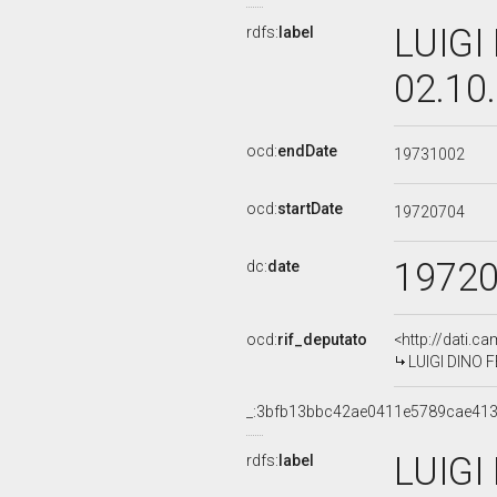
LUIGI
rdfs:
label
02.10
ocd:
endDate
19731002
ocd:
startDate
19720704
1972
dc:
date
ocd:
rif_deputato
<http://dati.c
LUIGI DINO F
_:3bfb13bbc42ae0411e5789cae41
LUIGI
rdfs:
label