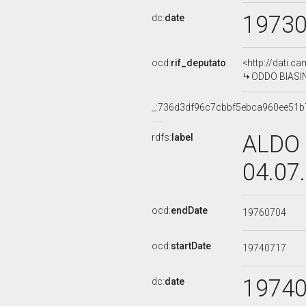
1973
dc:
date
ocd:
rif_deputato
<http://dati.c
ODDO BIASINI
_:736d3df96c7cbbf5ebca960ee51b
ALDO 
rdfs:
label
04.07
ocd:
endDate
19760704
ocd:
startDate
19740717
1974
dc:
date