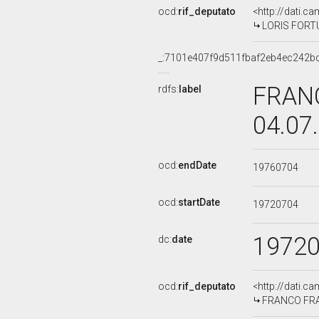
ocd:
rif_deputato
<http://dati.c
LORIS FORTUN
_:7101e407f9d511fbaf2eb4ec242b
FRANC
rdfs:
label
04.07
ocd:
endDate
19760704
ocd:
startDate
19720704
1972
dc:
date
ocd:
rif_deputato
<http://dati.c
FRANCO FRANC