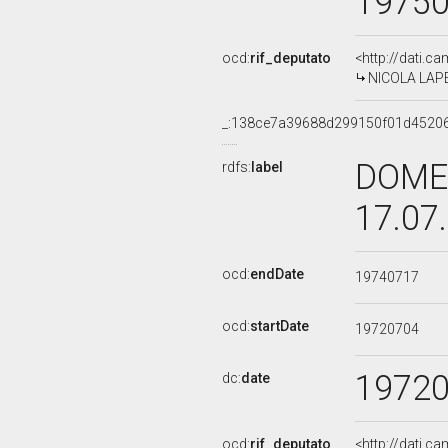
1975
ocd:
rif_deputato
<http://dati.c
NICOLA LAPEN
_:138ce7a39688d299150f01d4520
DOMEN
rdfs:
label
17.07
ocd:
endDate
19740717
ocd:
startDate
19720704
1972
dc:
date
ocd:
rif_deputato
<http://dati.c