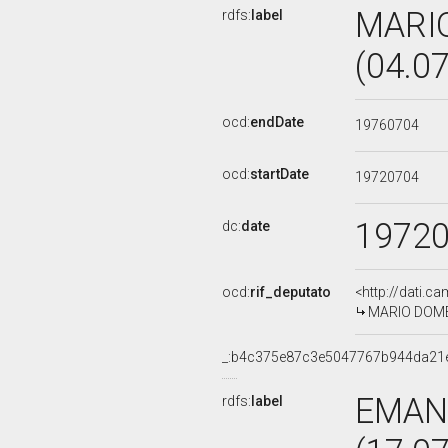
MARI
rdfs:
label
(04.0
ocd:
endDate
19760704
ocd:
startDate
19720704
1972
dc:
date
ocd:
rif_deputato
<http://dati.c
MARIO DOMEN
_:b4c375e87c3e5047767b944da21
EMAN
rdfs:
label