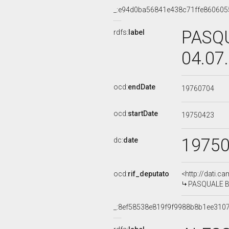
_:e94d0ba56841e438c71ffe860605
PASQU
rdfs:
label
04.07
ocd:
endDate
19760704
ocd:
startDate
19750423
1975
dc:
date
ocd:
rif_deputato
<http://dati.c
PASQUALE BAN
_:8ef58538e819f9f9988b8b1ee310