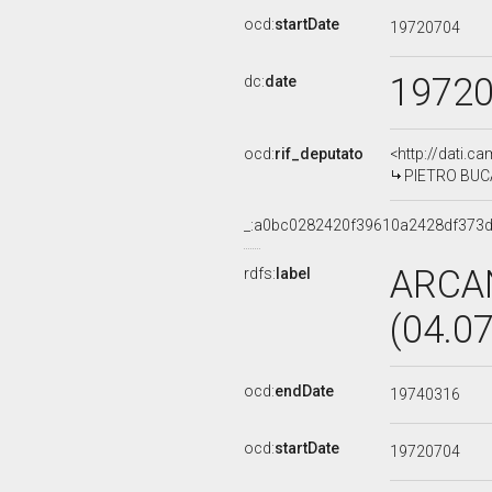
ocd:
startDate
19720704
1972
dc:
date
ocd:
rif_deputato
<http://dati.c
PIETRO BUCAL
_:a0bc0282420f39610a2428df373
ARCA
rdfs:
label
(04.0
ocd:
endDate
19740316
ocd:
startDate
19720704