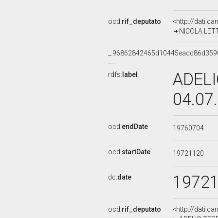
ocd:
rif_deputato
<http://dati.c
NICOLA LETTI
_:96862842465d10445eadd86d359
ADELI
rdfs:
label
04.07
ocd:
endDate
19760704
ocd:
startDate
19721120
1972
dc:
date
ocd:
rif_deputato
<http://dati.c