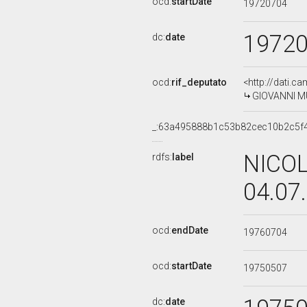
ocd:
startDate
19720704
1972
dc:
date
ocd:
rif_deputato
<http://dati.c
GIOVANNI MU
_:63a495888b1c53b82cec10b2c5f
NICOL
rdfs:
label
04.07
ocd:
endDate
19760704
ocd:
startDate
19750507
dc:
date