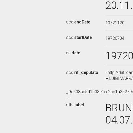
20.11
ocd:
endDate
19721120
ocd:
startDate
19720704
1972
dc:
date
ocd:
rif_deputato
<http://dati.c
LUIGI MARRAS
_:9c608ac5d1b03e1ee2bc1a35279
BRUNO
rdfs:
label
04.07