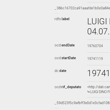
_:386c16702ca91aaafde1b0e3a84
LUIGI
rdfs:
label
04.07
ocd:
endDate
19760704
ocd:
startDate
19741119
1974
dc:
date
ocd:
rif_deputato
<http://dati.c
LUIGI DINO F
_:59d523f5c9afbff3e0d1e3cfad108