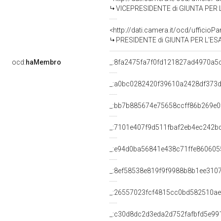
VICEPRESIDENTE di GIUNTA PER L'ESAME DELL
<http://dati.camera.it/ocd/uffici
PRESIDENTE di GIUNTA PER L'ESAME DELLE
ocd:
haMembro
_:8fa2475fa7f0fd121827ad4970a5
_:a0bc0282420f39610a2428df373
_:bb7b885674e75658ccff86b269e0
_:7101e407f9d511fbaf2eb4ec242b
_:e94d0ba56841e438c71ffe860605
_:8ef58538e819f9f9988b8b1ee310
_:26557023fcf4815cc0bd582510a
_:c30d8dc2d3eda2d752fafbfd5e99