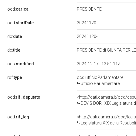
ocd:
carica
PRESIDENTE
20241120
ocd:
startDate
dc:
date
20241120-
dc:
title
PRESIDENTE di GIUNTA PER LE
ods:
modified
2024-12-17T13:51:11Z
rdf:
type
ocd:ufficioParlamentare
ufficio Parlamentare
ocd:
rif_deputato
<http://dati.camera.it/ocd/de
DEVIS DORI, XIX Legislatura d
ocd:
rif_leg
<http://dati.camera.it/ocd/legi
Legislatura XIX della Repubbl