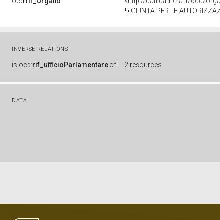
ocd:
rif_organo
<http://dati.camera.it/ocd/or
GIUNTA PER LE AUTORIZZAZ
INVERSE RELATIONS
is
ocd:
rif_ufficioParlamentare
of
2 resources
DATA