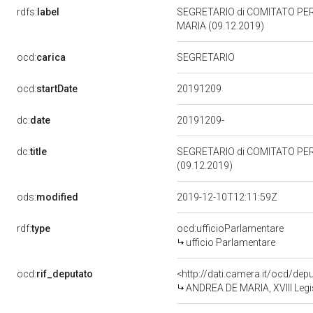
rdfs:
label
SEGRETARIO di COMITATO PE
MARIA (09.12.2019)
ocd:
carica
SEGRETARIO
20191209
ocd:
startDate
dc:
date
20191209-
dc:
title
SEGRETARIO di COMITATO PE
(09.12.2019)
ods:
modified
2019-12-10T12:11:59Z
rdf:
type
ocd:ufficioParlamentare
ufficio Parlamentare
ocd:
rif_deputato
<http://dati.camera.it/ocd/de
ANDREA DE MARIA, XVIII Legis