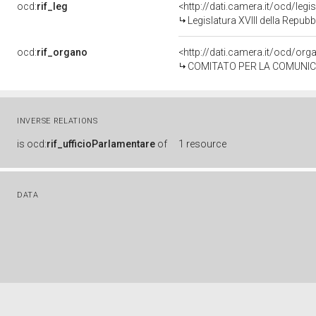
ocd:
rif_leg
<http://dati.camera.it/ocd/legi
Legislatura XVIII della Repub
ocd:
rif_organo
<http://dati.camera.it/ocd/or
COMITATO PER LA COMUNIC
INVERSE RELATIONS
is
ocd:
rif_ufficioParlamentare
of
1 resource
DATA