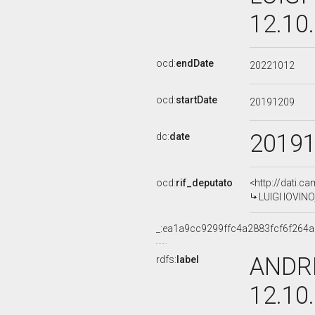
12.10
ocd:
endDate
20221012
ocd:
startDate
20191209
2019
dc:
date
ocd:
rif_deputato
<http://dati.c
LUIGI IOVINO,
_:ea1a9cc9299ffc4a2883fcf6f264
ANDRE
rdfs:
label
12.10