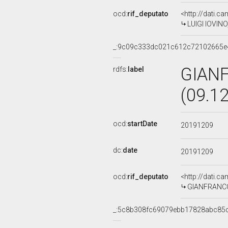
ocd:
rif_deputato
<http://dati.c
LUIGI IOVINO,
_:9c09c333dc021c612c72102665e
GIAN
rdfs:
label
(09.1
ocd:
startDate
20191209
dc:
date
20191209
ocd:
rif_deputato
<http://dati.c
GIANFRANCO L
_:5c8b308fc69079ebb17828abc85