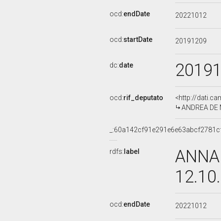
ocd:
endDate
20221012
ocd:
startDate
20191209
2019
dc:
date
ocd:
rif_deputato
<http://dati.c
ANDREA DE MA
_:60a142cf91e291e6e63abcf2781c
ANNA 
rdfs:
label
12.10
ocd:
endDate
20221012