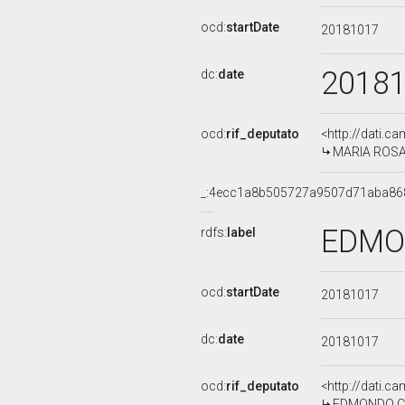
ocd:
startDate
20181017
2018
dc:
date
ocd:
rif_deputato
<http://dati.c
MARIA ROSAR
_:4ecc1a8b505727a9507d71aba86
EDMON
rdfs:
label
ocd:
startDate
20181017
dc:
date
20181017
ocd:
rif_deputato
<http://dati.c
EDMONDO CIRI