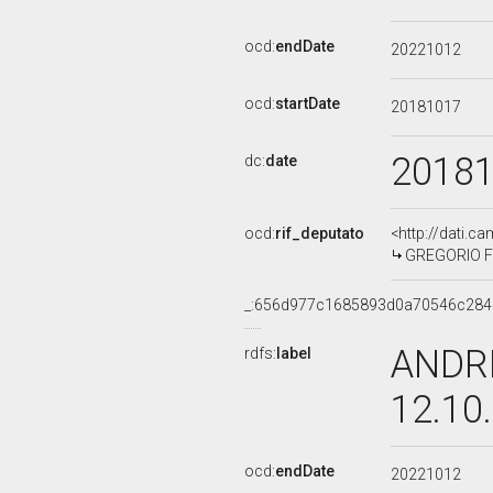
ocd:
endDate
20221012
ocd:
startDate
20181017
2018
dc:
date
ocd:
rif_deputato
<http://dati.c
GREGORIO FON
_:656d977c1685893d0a70546c28
ANDRE
rdfs:
label
12.10
ocd:
endDate
20221012