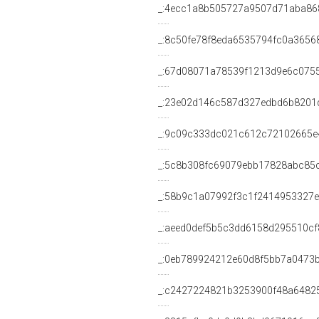
_:4ecc1a8b505727a9507d71aba86
_:8c50fe78f8eda6535794fc0a3656
_:67d08071a78539f1213d9e6c075
_:23e02d146c587d327edbd6b8201
_:9c09c333dc021c612c72102665e
_:5c8b308fc69079ebb17828abc85
_:58b9c1a07992f3c1f2414953327
_:aeed0def5b5c3dd6158d295510cf
_:0eb789924212e60d8f5bb7a0473
_:c2427224821b3253900f48a6482