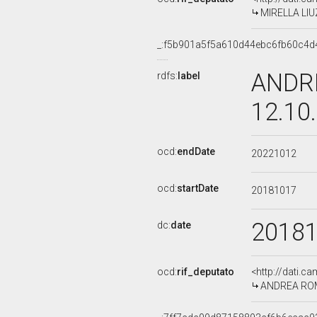
MIRELLA LIUZ
_:f5b901a5f5a610d44ebc6fb60c4d
ANDRE
rdfs:
label
12.10
ocd:
endDate
20221012
ocd:
startDate
20181017
2018
dc:
date
ocd:
rif_deputato
<http://dati.c
ANDREA ROMAN