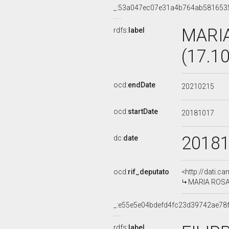
_:53a047ec07e31a4b764ab581653
MARI
rdfs:
label
(17.1
ocd:
endDate
20210215
ocd:
startDate
20181017
2018
dc:
date
ocd:
rif_deputato
<http://dati.c
MARIA ROSAR
_:e55e5e04bdefd4fc23d39742ae78
rdfs:
label