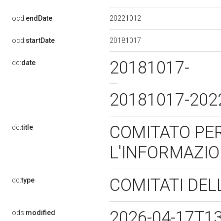
20221012
ocd:
endDate
20181017
ocd:
startDate
20181017-
dc:
date
20181017-20
COMITATO PE
dc:
title
L'INFORMAZI
COMITATI DEL
dc:
type
2026-04-17T1
ods:
modified