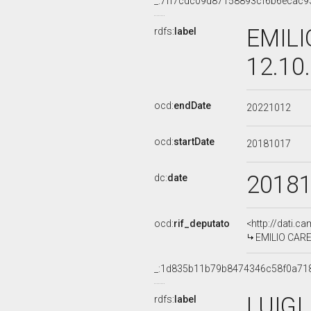
_:7ff7cdc09d87158893cf6b6ecac9
EMILI
rdfs:
label
12.10
ocd:
endDate
20221012
ocd:
startDate
20181017
2018
dc:
date
ocd:
rif_deputato
<http://dati.c
EMILIO CAREL
_:1d835b11b79b8474346c58f0a71
LUIGI
rdfs:
label