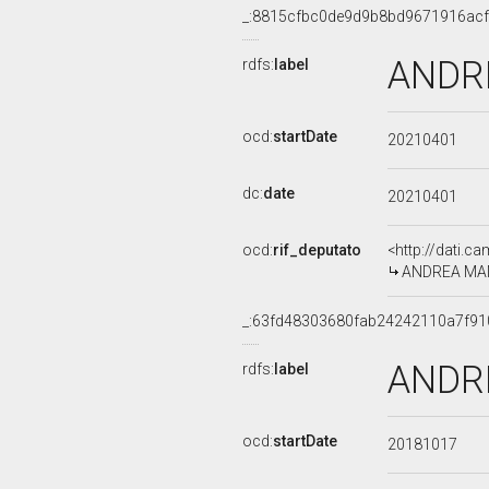
_:8815cfbc0de9d9b8bd9671916ac
ANDRE
rdfs:
label
ocd:
startDate
20210401
dc:
date
20210401
ocd:
rif_deputato
<http://dati.c
ANDREA MANDE
_:63fd48303680fab24242110a7f91
ANDR
rdfs:
label
ocd:
startDate
20181017