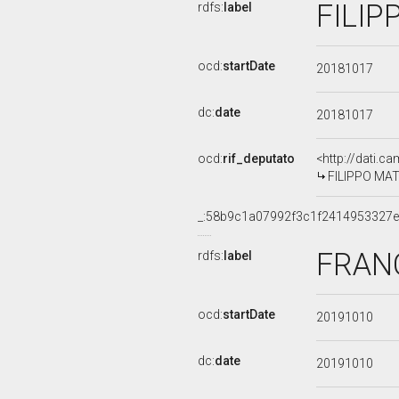
FILIP
rdfs:
label
ocd:
startDate
20181017
dc:
date
20181017
ocd:
rif_deputato
<http://dati.c
FILIPPO MATU
_:58b9c1a07992f3c1f2414953327
FRANC
rdfs:
label
ocd:
startDate
20191010
dc:
date
20191010