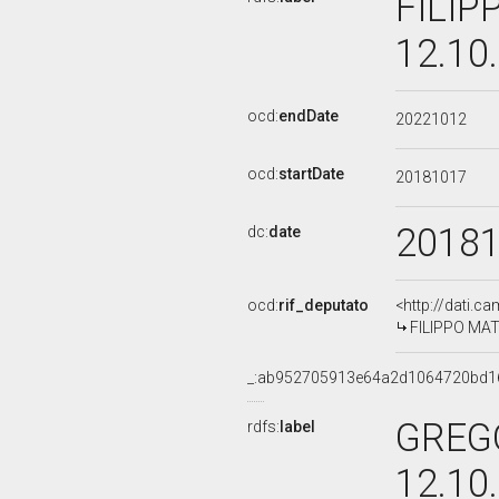
FILIP
12.10
ocd:
endDate
20221012
ocd:
startDate
20181017
2018
dc:
date
ocd:
rif_deputato
<http://dati.c
FILIPPO MATU
_:ab952705913e64a2d1064720bd1
GREGO
rdfs:
label
12.10