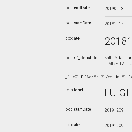
ocd:
endDate
20190918
ocd:
startDate
20181017
2018
dc:
date
ocd:
rif_deputato
<http://dati.c
MIRELLA LIUZ
_:23e02d146c587d327edbd6b8201
LUIGI
rdfs:
label
ocd:
startDate
20191209
dc:
date
20191209