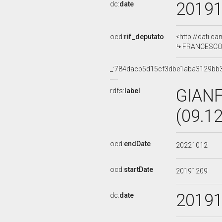
2019
dc:
date
ocd:
rif_deputato
<http://dati.c
FRANCESCO D'
_:784dacb5d15cf3dbe1aba3129bb
GIAN
rdfs:
label
(09.1
ocd:
endDate
20221012
ocd:
startDate
20191209
2019
dc:
date