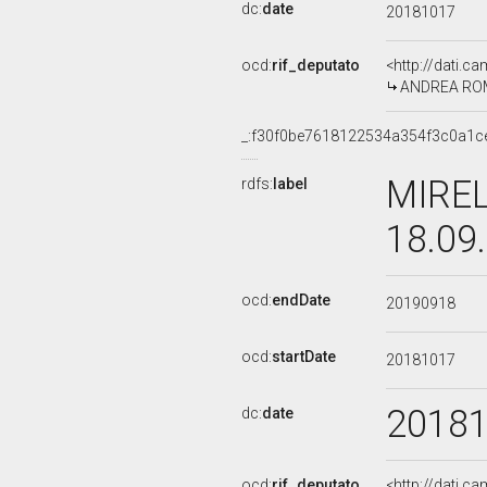
dc:
date
20181017
ocd:
rif_deputato
<http://dati.c
ANDREA ROMAN
_:f30f0be7618122534a354f3c0a1c
MIREL
rdfs:
label
18.09
ocd:
endDate
20190918
ocd:
startDate
20181017
2018
dc:
date
ocd:
rif_deputato
<http://dati.c