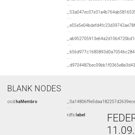
_:53a047ec07e31a4b764ab581653
_:e55e5e04bdefd4fc23d39742ae78
_:ab952705913e64a2d1064720bd1
_:656d977c1685893d0a70546c28
_:d9704487bec09bb1f0365e8e3d4
BLANK NODES
ocd:
haMembro
_:0a14806f9e5daa182257d2639ec
FEDER
rdfs:
label
11.09