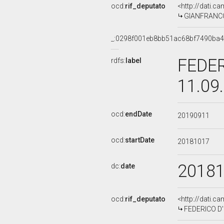
ocd:
rif_deputato
<http://dati.c
GIANFRANCO L
_:0298f001eb8bb51ac68bf7490ba
FEDER
rdfs:
label
11.09
ocd:
endDate
20190911
ocd:
startDate
20181017
2018
dc:
date
ocd:
rif_deputato
<http://dati.c
FEDERICO D'I