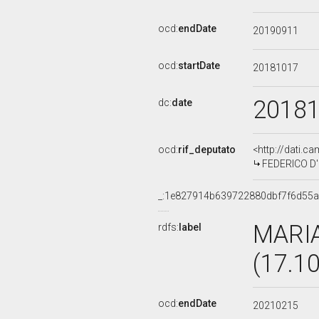
ocd:
endDate
20190911
ocd:
startDate
20181017
2018
dc:
date
ocd:
rif_deputato
<http://dati.c
FEDERICO D'I
_:1e827914b639722880dbf7f6d55
MARI
rdfs:
label
(17.1
ocd:
endDate
20210215