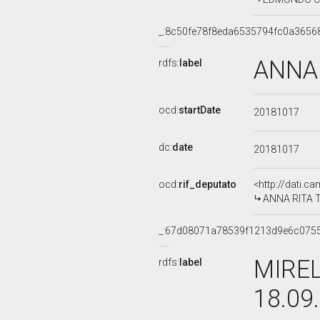
_:8c50fe78f8eda6535794fc0a3656
ANNA 
rdfs:
label
ocd:
startDate
20181017
dc:
date
20181017
ocd:
rif_deputato
<http://dati.c
ANNA RITA TA
_:67d08071a78539f1213d9e6c075
MIREL
rdfs:
label
18.09