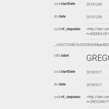
ocd:
startDate
20191209
dc:
date
20191209
ocd:
rif_deputato
<http://dati.c
ANDREA DE MA
_:c2427224821b3253900f48a6482
GREGO
rdfs:
label
ocd:
startDate
20181017
dc:
date
20181017
ocd:
rif_deputato
<http://dati.c
GREGORIO FON