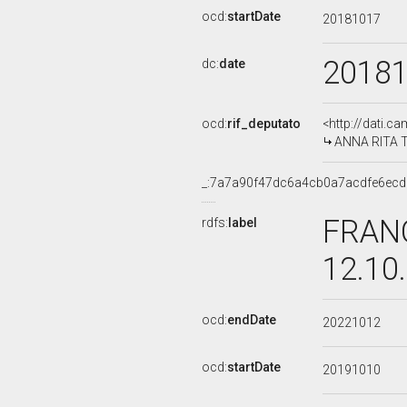
ocd:
startDate
20181017
2018
dc:
date
ocd:
rif_deputato
<http://dati.c
ANNA RITA TA
_:7a7a90f47dc6a4cb0a7acdfe6ec
FRANC
rdfs:
label
12.10
ocd:
endDate
20221012
ocd:
startDate
20191010