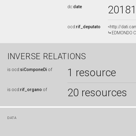
2018
dc:
date
ocd:
rif_deputato
<http://dati.c
EDMONDO CIRI
INVERSE RELATIONS
1 resource
is
ocd:
siComponeDi
of
20 resources
is
ocd:
rif_organo
of
DATA