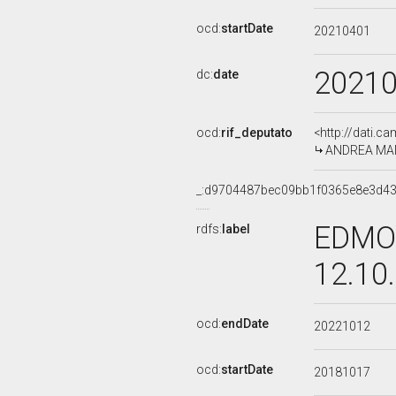
ocd:
startDate
20210401
2021
dc:
date
ocd:
rif_deputato
<http://dati.c
ANDREA MANDE
_:d9704487bec09bb1f0365e8e3d4
EDMON
rdfs:
label
12.10
ocd:
endDate
20221012
ocd:
startDate
20181017