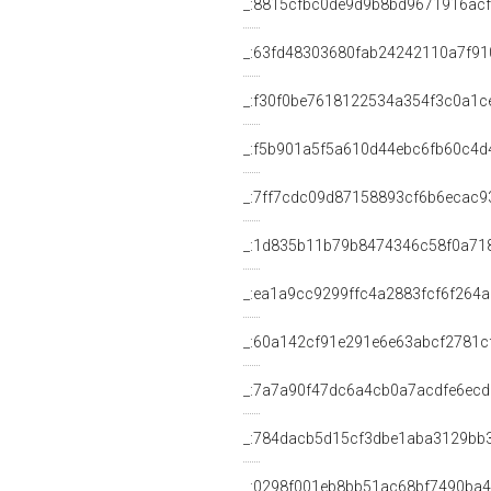
_:8815cfbc0de9d9b8bd9671916ac
_:63fd48303680fab24242110a7f91
_:f30f0be7618122534a354f3c0a1c
_:f5b901a5f5a610d44ebc6fb60c4d
_:7ff7cdc09d87158893cf6b6ecac9
_:1d835b11b79b8474346c58f0a71
_:ea1a9cc9299ffc4a2883fcf6f264
_:60a142cf91e291e6e63abcf2781c
_:7a7a90f47dc6a4cb0a7acdfe6ec
_:784dacb5d15cf3dbe1aba3129bb
_:0298f001eb8bb51ac68bf7490ba