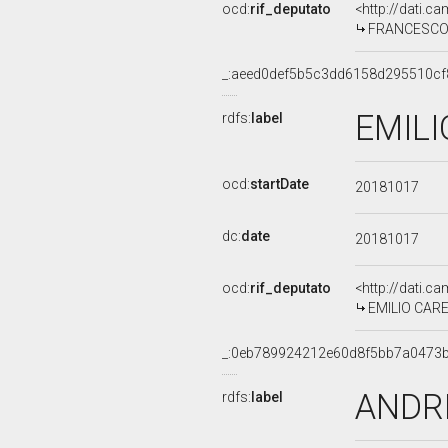
ocd:
rif_deputato
<http://dati.c
FRANCESCO D'
_:aeed0def5b5c3dd6158d295510cf
EMILI
rdfs:
label
ocd:
startDate
20181017
dc:
date
20181017
ocd:
rif_deputato
<http://dati.c
EMILIO CAREL
_:0eb789924212e60d8f5bb7a0473
ANDRE
rdfs:
label