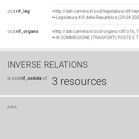
ocd:
rif_leg
<http://dati.camera.it/ocd/legislatura.rdf/re
Legislatura XVI della Repubblica (29.04.20
ocd:
rif_organo
<http://dati.camera.it/ocd/organo.rdf/o16_
IX COMMISSIONE (TRASPORTI, POSTE E 
INVERSE RELATIONS
3 resources
is
ocd:
rif_seduta
of
DATA