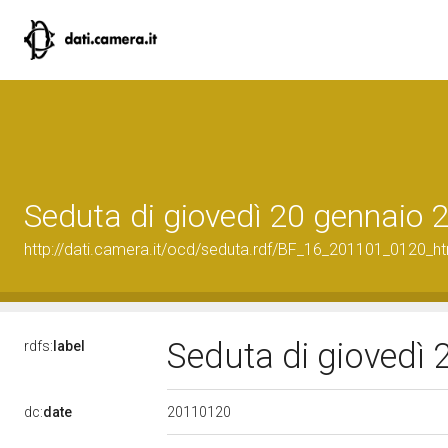
Seduta di giovedì 20 gennaio 
http://dati.camera.it/ocd/seduta.rdf/BF_16_201101_0120_h
Seduta di giovedì
rdfs:
label
20110120
dc:
date