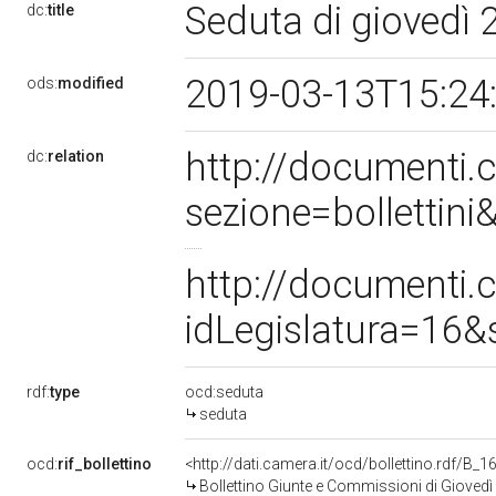
Seduta di giovedì
dc:
title
2019-03-13T15:24
ods:
modified
http://documenti
dc:
relation
sezione=bolletti
http://documenti
idLegislatura=16
rdf:
type
ocd:seduta
seduta
ocd:
rif_bollettino
<http://dati.camera.it/ocd/bollettino.rdf/B
Bollettino Giunte e Commissioni di Gioved