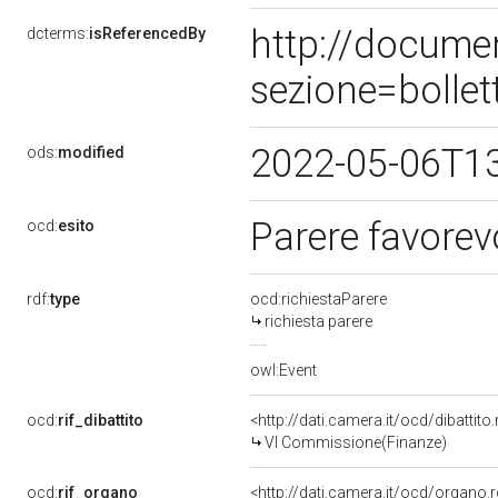
http://docume
dcterms:
isReferencedBy
sezione=bolle
2022-05-06T1
ods:
modified
Parere favorev
ocd:
esito
rdf:
type
ocd:richiestaParere
richiesta parere
owl:Event
ocd:
rif_dibattito
<http://dati.camera.it/ocd/dibattit
VI Commissione(Finanze)
ocd:
rif_organo
<http://dati.camera.it/ocd/organo