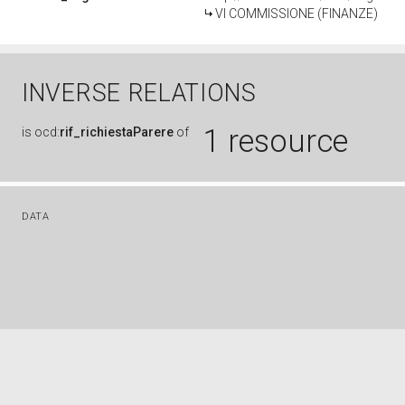
VI COMMISSIONE (FINANZE)
INVERSE RELATIONS
1 resource
is
ocd:
rif_richiestaParere
of
DATA