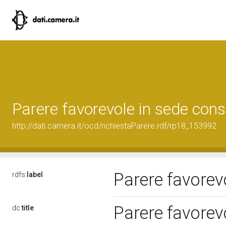
Parere favorevole in sede cons
http://dati.camera.it/ocd/richiestaParere.rdf/rp18_153992
Parere favorev
rdfs:
label
Parere favorev
dc:
title