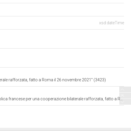
xsd:dateTime
terale rafforzata, fatto a Roma il 26 novembre 2021" (3423)
na cooperazione bilaterale rafforzata, fatto a Roma il 26 novembre 2021. C. 3423