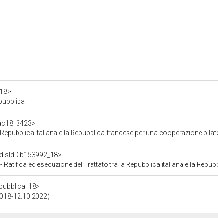
a18>
epubblica
f/ac18_3423>
la Repubblica italiana e la Repubblica francese per una cooperazione bila
f/disIdDib153992_18>
a ed esecuzione del Trattato tra la Repubblica italiana e la Repubblica francese per u
repubblica_18>
.2018-12.10.2022)