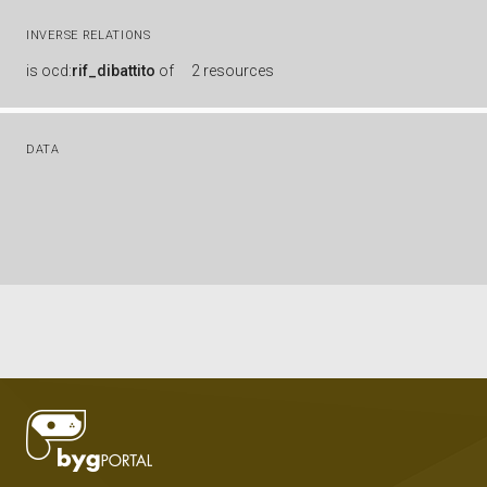
INVERSE RELATIONS
is
ocd:
rif_dibattito
of
2 resources
DATA