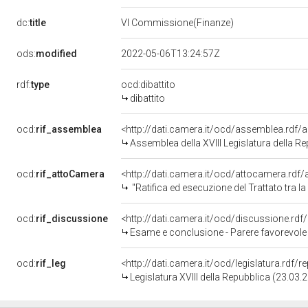
dc:
title
VI Commissione(Finanze)
ods:
modified
2022-05-06T13:24:57Z
rdf:
type
ocd:dibattito
dibattito
ocd:
rif_assemblea
<http://dati.camera.it/ocd/assemblea.rdf/
Assemblea della XVIII Legislatura della R
ocd:
rif_attoCamera
<http://dati.camera.it/ocd/attocamera.rd
"Ratifica ed esecuzione del Trattato tra 
ocd:
rif_discussione
<http://dati.camera.it/ocd/discussione.rd
Esame e conclusione - Parere favorevole - Ratific
ocd:
rif_leg
<http://dati.camera.it/ocd/legislatura.rdf/
Legislatura XVIII della Repubblica (23.03