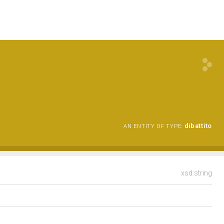
dibattito
AN ENTITY OF TYPE:
xsd:string