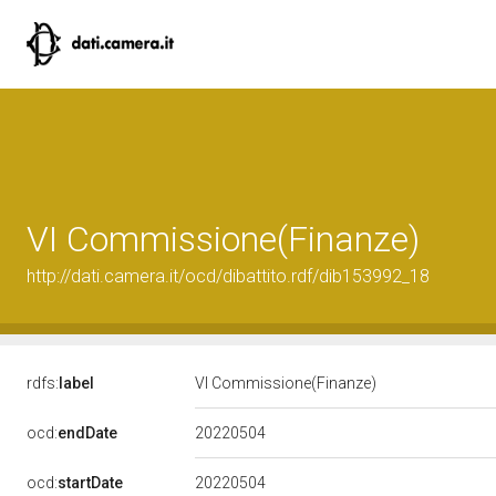
VI Commissione(Finanze)
http://dati.camera.it/ocd/dibattito.rdf/dib153992_18
rdfs:
label
VI Commissione(Finanze)
20220504
ocd:
endDate
20220504
ocd:
startDate