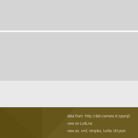
data from:
http://dati.camera.it/sparql/
view on LodLive
view as:
xml
,
ntriples
,
turtle
,
ld+json