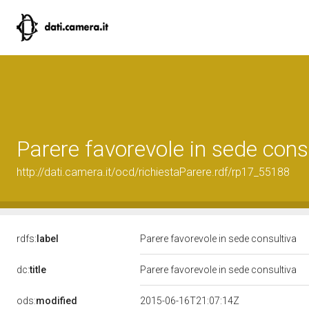
Parere favorevole in sede cons
http://dati.camera.it/ocd/richiestaParere.rdf/rp17_55188
rdfs:
label
Parere favorevole in sede consultiva
dc:
title
Parere favorevole in sede consultiva
ods:
modified
2015-06-16T21:07:14Z