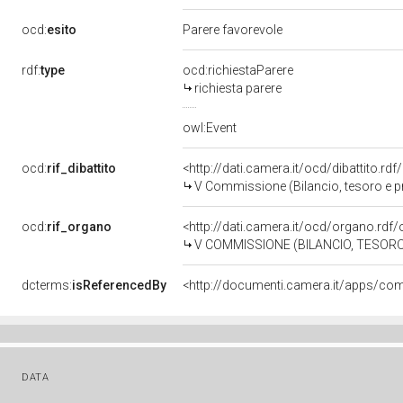
ocd:
esito
Parere favorevole
rdf:
type
ocd:richiestaParere
richiesta parere
owl:Event
ocd:
rif_dibattito
<http://dati.camera.it/ocd/dibattito.r
V Commissione (Bilancio, tesoro e
ocd:
rif_organo
<http://dati.camera.it/ocd/organo.rdf
V COMMISSIONE (BILANCIO, TESO
dcterms:
isReferencedBy
DATA