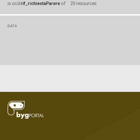
is
ocd:
rif_richiestaParere
of
20 resources
DATA