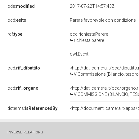
ods:
modified
2017-07-22T14:57:43Z
ocd:
esito
Parere favorevole con condizione
rdf:
type
ocd:richiestaParere
richiesta parere
owl:Event
ocd:
rif_dibattito
<http://dati.camera.it/ocd/dibattit
V Commissione (Bilancio, tesor
ocd:
rif_organo
<http://dati.camera.it/ocd/organo
V COMMISSIONE (BILANCIO, T
dcterms:
isReferencedBy
INVERSE RELATIONS