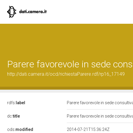
Parere favorevole in sede cons
http://dati.camera.it/ocd/richiestaParere.rdf/rp16_17149
rdfs:
label
Parere favorevole in sede consulti
dc:
title
Parere favorevole in sede consulti
ods:
modified
2014-07-21T15:36:24Z