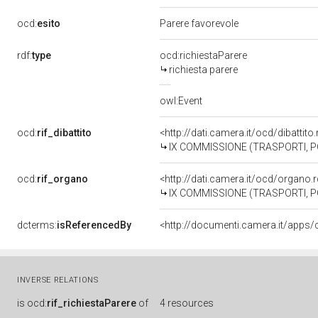
ocd:
esito
Parere favorevole
rdf:
type
ocd:richiestaParere
richiesta parere
owl:Event
ocd:
rif_dibattito
<http://dati.camera.it/ocd/dibattit
IX COMMISSIONE (TRASPORTI, 
ocd:
rif_organo
<http://dati.camera.it/ocd/organo
IX COMMISSIONE (TRASPORTI, 
dcterms:
isReferencedBy
INVERSE RELATIONS
is
ocd:
rif_richiestaParere
of
4 resources