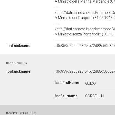
Ministro della Marina Mercantile (
<http://dati.camera.it/ocd/membr
Ministro dei Trasporti (31.05.1947-
<http://dati.camera.it/ocd/membr
MInistro senza Portafoglio (30.11.
foaf:
nickname
_:0c959d220de23f54b72d88d50d82
BLANK NODES
foaf:
nickname
_:0c959d220de23f54b72d88d50d82
foaf:
firstName
GUIDO
foaf:
surname
CORBELLINI
INVERSE RELATIONS