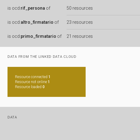
is
ocd:
rif_persona
of
50 resources
is
ocd:
altro_firmatario
of
23 resources
is
ocd:
primo_firmatario
of
21 resources
DATA FROM THE LINKED DATA CLOUD
Resource connected
1
Resource not online
1
Resource loaded
0
DATA