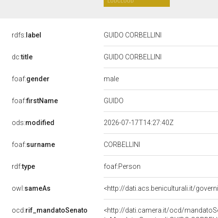
rdfs:
label
GUIDO CORBELLINI
dc:
title
GUIDO CORBELLINI
male
foaf:
gender
GUIDO
foaf:
firstName
ods:
modified
2026-07-17T14:27:40Z
foaf:
surname
CORBELLINI
rdf:
type
foaf:Person
owl:
sameAs
<http://dati.acs.beniculturali.it/gove
ocd:
rif_mandatoSenato
<http://dati.camera.it/ocd/mandat